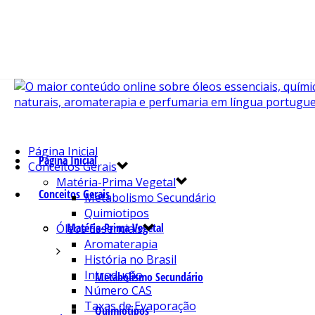
Página Inicial
Página Inicial
Conceitos Gerais
Matéria-Prima Vegetal
Conceitos Gerais
Metabolismo Secundário
Quimiotipos
Matéria-Prima Vegetal
Óleos Essenciais
Aromaterapia
História no Brasil
Introdução
Metabolismo Secundário
Número CAS
Taxas de Evaporação
Quimiotipos