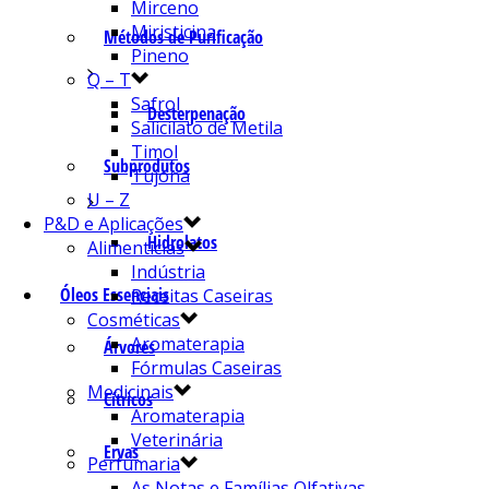
Mirceno
Miristicina
Métodos de Purificação
Pineno
Q – T
Safrol
Desterpenação
Salicilato de Metila
Timol
Subprodutos
Tujona
U – Z
P&D e Aplicações
Hidrolatos
Alimentícias
Indústria
Óleos Essenciais
Receitas Caseiras
Cosméticas
Aromaterapia
Árvores
Fórmulas Caseiras
Medicinais
Cítricos
Aromaterapia
Veterinária
Ervas
Perfumaria
As Notas e Famílias Olfativas