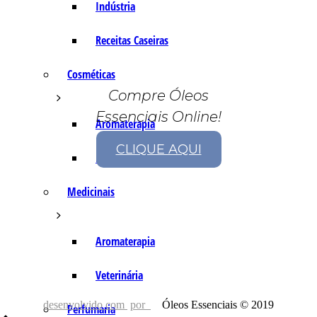
Indústria
Receitas Caseiras
Cosméticas
Compre Óleos
Essenciais Online!
Aromaterapia
CLIQUE AQUI
Fórmulas Caseiras
Medicinais
Aromaterapia
Veterinária
desenvolvido com
por
Óleos Essenciais © 2019
Perfumaria