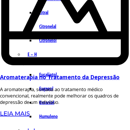
Citral
Citronelal
Citronelol
E – H
Eucaliptol
Aromaterapia no Tratamento da Depressão
Eugenol
A aromaterapia, somada ao tratamento médico
convencional, realmente pode melhorar os quadros de
depressão de um indivíduo.
Geraniol
LEIA MAIS
Humuleno