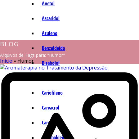
Anetol
Ascaridol
Azuleno
BLOG
Benzaldeído
Arquivos de Tags para: "Humor"
Início
»
Humor
Bisabolol
Camazuleno
Cariofileno
Carvacrol
Carvona
Cinamaldeído