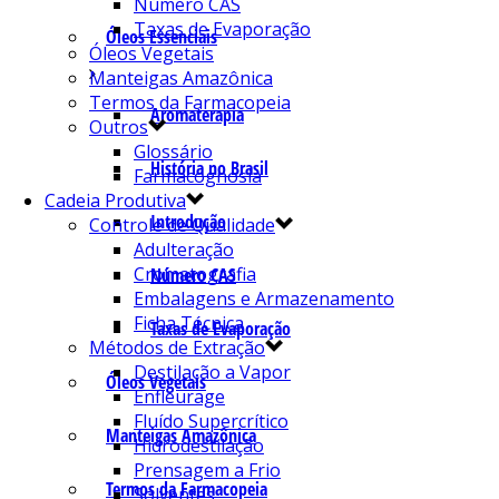
Número CAS
Taxas de Evaporação
Óleos Essenciais
Óleos Vegetais
Manteigas Amazônica
Termos da Farmacopeia
Aromaterapia
Outros
Glossário
História no Brasil
Farmacognosia
Cadeia Produtiva
Introdução
Controle de Qualidade
Adulteração
Cromatografia
Número CAS
Embalagens e Armazenamento
Ficha Técnica
Taxas de Evaporação
Métodos de Extração
Destilação a Vapor
Óleos Vegetais
Enfleurage
Fluído Supercrítico
Manteigas Amazônica
Hidrodestilação
Prensagem a Frio
Termos da Farmacopeia
Solventes