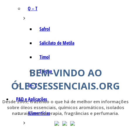
Q – T
Safrol
Salicilato de Metila
Timol
BEM-VINDO AO
Tujona
ÓLEOSESSENCIAIS.ORG
U – Z
P&D e Aplicações
Desde 2009, trazendo o que há de melhor em informações
sobre óleos essenciais, químicos aromáticos, isolados
Alimentícias
naturais, aromaterapia, fragrâncias e perfumaria.