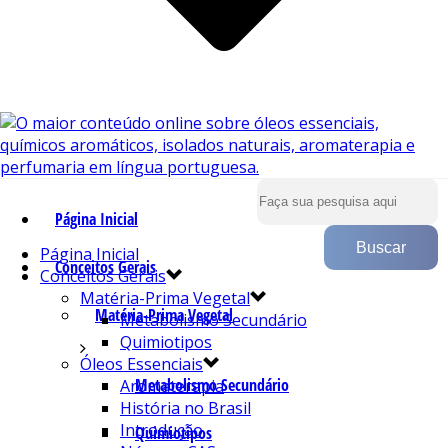
Página Inicial
Página Inicial
Conceitos Gerais
Conceitos Gerais
Matéria-Prima Vegetal
Matéria-Prima Vegetal
Metabolismo Secundário
Quimiotipos
Óleos Essenciais
Metabolismo Secundário
Aromaterapia
História no Brasil
Introdução
Quimiotipos