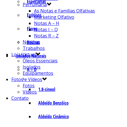
Especiarias
Perfumaria
As Notas e Famílias Olfativas
Exóticos
Marketing Olfativo
Notas A – H
Flores
Notas I – Q
Notas R – Z
Notícias
Resinas
Trabalhos
Loja Virtual
Isolados Naturais
Óleos Essenciais
Isolados
A – D
Equipamentos
Fotos e Vídeos
Fotos
1.8-cineol
Vídeos
Contato
Aldeído Benzóico
Aldeído Cinâmico