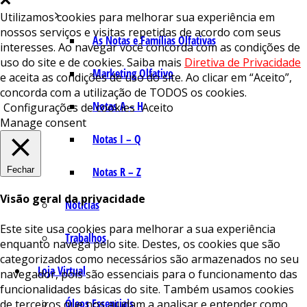
Utilizamos cookies para melhorar sua experiência em
nossos serviços e visitas repetidas de acordo com seus
As Notas e Famílias Olfativas
interesses. Ao navegar você concorda com as condições de
uso do site e de cookies. Saiba mais
Diretiva de Privacidade
Marketing Olfativo
e aceita as condições de uso do site. Ao clicar em “Aceito”,
concorda com a utilização de TODOS os cookies.
Notas A – H
Configurações de cookies
Aceito
Manage consent
Notas I – Q
Fechar
Notas R – Z
Visão geral da privacidade
Notícias
Este site usa cookies para melhorar a sua experiência
Trabalhos
enquanto navega pelo site. Destes, os cookies que são
categorizados como necessários são armazenados no seu
Loja Virtual
navegador, pois são essenciais para o funcionamento das
funcionalidades básicas do site. Também usamos cookies
Óleos Essenciais
de terceiros que nos ajudam a analisar e entender como