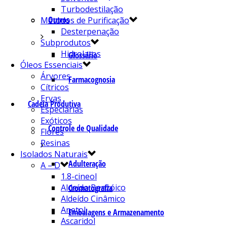
Turbodestilação
Outros
Métodos de Purificação
Desterpenação
Subprodutos
Hidrolatos
Glossário
Óleos Essenciais
Árvores
Farmacognosia
Cítricos
Ervas
Cadeia Produtiva
Especiarias
Exóticos
Controle de Qualidade
Flores
Resinas
Isolados Naturais
Adulteração
A – D
1.8-cineol
Aldeído Benzóico
Cromatografia
Aldeído Cinâmico
Anetol
Embalagens e Armazenamento
Ascaridol