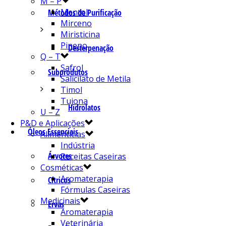
M – P
Mentol
Métodos de Purificação
Mirceno
Miristicina
Pineno
Desterpenação
Q – T
Safrol
Subprodutos
Salicilato de Metila
Timol
Tujona
Hidrolatos
U – Z
P&D e Aplicações
Óleos Essenciais
Alimentícias
Indústria
Árvores
Receitas Caseiras
Cosméticas
Aromaterapia
Cítricos
Fórmulas Caseiras
Medicinais
Ervas
Aromaterapia
Veterinária