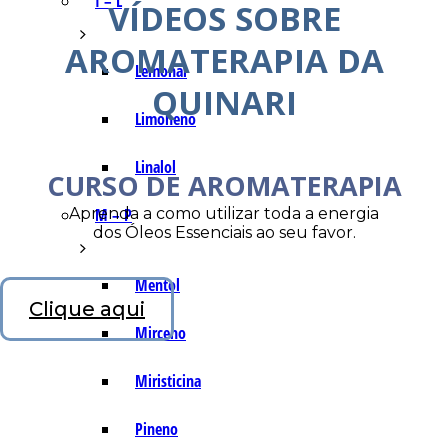
I – L
VÍDEOS SOBRE
AROMATERAPIA DA
Lemonal
QUINARI
Limoneno
Linalol
CURSO DE AROMATERAPIA
Aprenda a como utilizar toda a energia
M – P
dos Óleos Essenciais ao seu favor.
Mentol
Clique aqui
Mirceno
Miristicina
Pineno