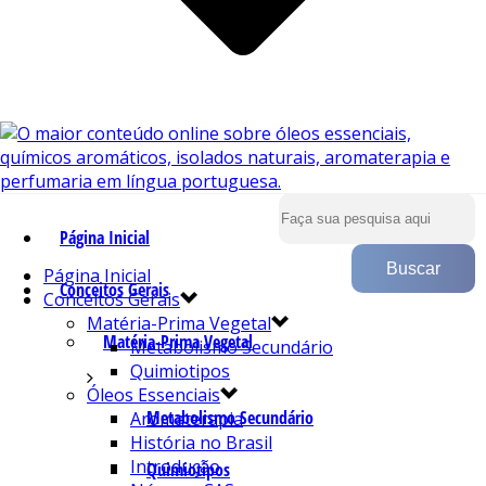
Página Inicial
Página Inicial
Conceitos Gerais
Conceitos Gerais
Matéria-Prima Vegetal
Matéria-Prima Vegetal
Metabolismo Secundário
Quimiotipos
Óleos Essenciais
Metabolismo Secundário
Aromaterapia
História no Brasil
Introdução
Quimiotipos