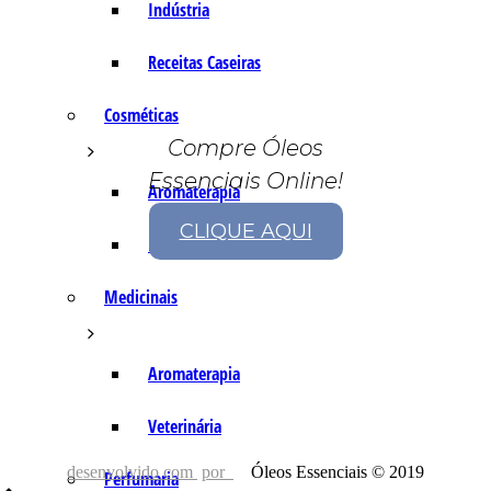
Indústria
Receitas Caseiras
Cosméticas
Compre Óleos
Essenciais Online!
Aromaterapia
CLIQUE AQUI
Fórmulas Caseiras
Medicinais
Aromaterapia
Veterinária
desenvolvido com
por
Óleos Essenciais © 2019
Perfumaria