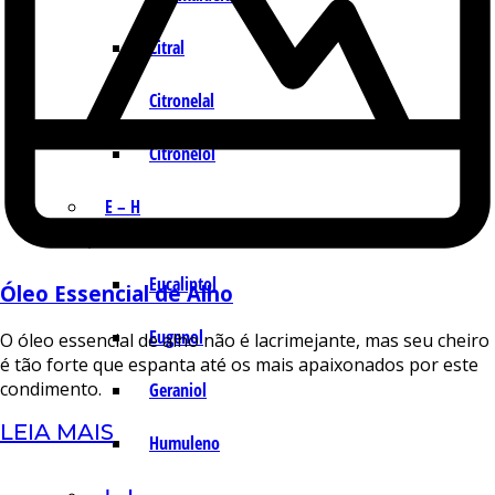
Citral
Citronelal
Citronelol
E – H
Eucaliptol
Óleo Essencial de Alho
Eugenol
O óleo essencial de alho não é lacrimejante, mas seu cheiro
é tão forte que espanta até os mais apaixonados por este
condimento.
Geraniol
LEIA MAIS
Humuleno