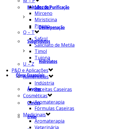
M – P
Mentol
Métodos de Purificação
Mirceno
Miristicina
Pineno
Desterpenação
Q – T
Safrol
Subprodutos
Salicilato de Metila
Timol
Tujona
Hidrolatos
U – Z
P&D e Aplicações
Óleos Essenciais
Alimentícias
Indústria
Árvores
Receitas Caseiras
Cosméticas
Aromaterapia
Cítricos
Fórmulas Caseiras
Medicinais
Ervas
Aromaterapia
Veterinária