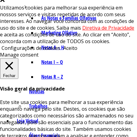
Utilizamos cookies para melhorar sua experiência em
nossos serviços e visitas repetidas de acordo com seus
As Notas e Famílias Olfativas
interesses. Ao navegar você concorda com as condições de
uso do site e de cookies. Saiba mais
Diretiva de Privacidade
Marketing Olfativo
e aceita as condições de uso do site. Ao clicar em “Aceito”,
concorda com a utilização de TODOS os cookies.
Notas A – H
Configurações de cookies
Aceito
Manage consent
Notas I – Q
Fechar
Notas R – Z
Visão geral da privacidade
Notícias
Este site usa cookies para melhorar a sua experiência
Trabalhos
enquanto navega pelo site. Destes, os cookies que são
categorizados como necessários são armazenados no seu
Loja Virtual
navegador, pois são essenciais para o funcionamento das
funcionalidades básicas do site. Também usamos cookies
Óleos Essenciais
de terceiros que nos ajudam a analisar e entender como