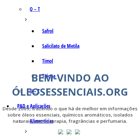
Q – T
Safrol
Salicilato de Metila
Timol
BEM-VINDO AO
Tujona
ÓLEOSESSENCIAIS.ORG
U – Z
P&D e Aplicações
Desde 2009, trazendo o que há de melhor em informações
sobre óleos essenciais, químicos aromáticos, isolados
Alimentícias
naturais, aromaterapia, fragrâncias e perfumaria.