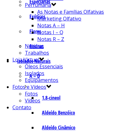
Especiarias
Perfumaria
As Notas e Famílias Olfativas
Exóticos
Marketing Olfativo
Notas A – H
Flores
Notas I – Q
Notas R – Z
Notícias
Resinas
Trabalhos
Loja Virtual
Isolados Naturais
Óleos Essenciais
Isolados
A – D
Equipamentos
Fotos e Vídeos
Fotos
1.8-cineol
Vídeos
Contato
Aldeído Benzóico
Aldeído Cinâmico