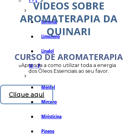
I – L
VÍDEOS SOBRE
AROMATERAPIA DA
Lemonal
QUINARI
Limoneno
Linalol
CURSO DE AROMATERAPIA
Aprenda a como utilizar toda a energia
M – P
dos Óleos Essenciais ao seu favor.
Mentol
Clique aqui
Mirceno
Miristicina
Pineno