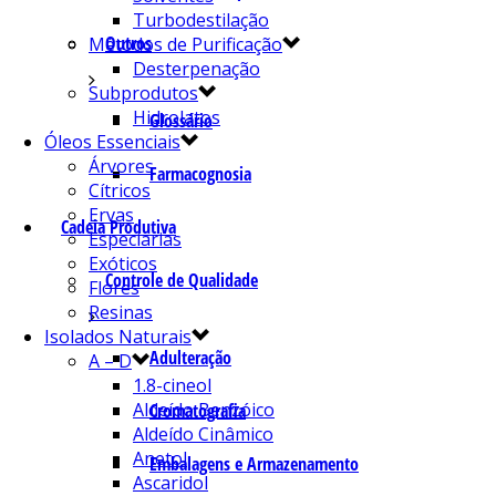
Turbodestilação
Outros
Métodos de Purificação
Desterpenação
Subprodutos
Hidrolatos
Glossário
Óleos Essenciais
Árvores
Farmacognosia
Cítricos
Ervas
Cadeia Produtiva
Especiarias
Exóticos
Controle de Qualidade
Flores
Resinas
Isolados Naturais
Adulteração
A – D
1.8-cineol
Aldeído Benzóico
Cromatografia
Aldeído Cinâmico
Anetol
Embalagens e Armazenamento
Ascaridol