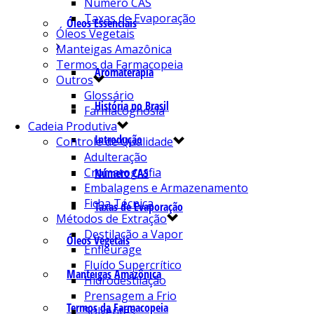
Número CAS
Taxas de Evaporação
Óleos Essenciais
Óleos Vegetais
Manteigas Amazônica
Termos da Farmacopeia
Aromaterapia
Outros
Glossário
História no Brasil
Farmacognosia
Cadeia Produtiva
Introdução
Controle de Qualidade
Adulteração
Cromatografia
Número CAS
Embalagens e Armazenamento
Ficha Técnica
Taxas de Evaporação
Métodos de Extração
Destilação a Vapor
Óleos Vegetais
Enfleurage
Fluído Supercrítico
Manteigas Amazônica
Hidrodestilação
Prensagem a Frio
Termos da Farmacopeia
Solventes