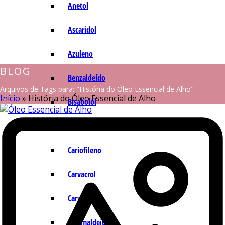
Anetol
Ascaridol
Azuleno
BLOG
Benzaldeído
Arquivos de Tags para: "História do Óleo Essencial de Alho"
Início
»
História do Óleo Essencial de Alho
Bisabolol
Camazuleno
Cariofileno
Carvacrol
Carvona
Cinamaldeído