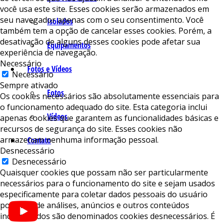
você usa este site. Esses cookies serão armazenados em
seu navegador apenas com o seu consentimento. Você
Isolados
também tem a opção de cancelar esses cookies. Porém, a
desativação de alguns desses cookies pode afetar sua
Equipamentos
experiência de navegação.
Necessário
Fotos e Vídeos
Necessário
Sempre ativado
Fotos
Os cookies necessários são absolutamente essenciais para
o funcionamento adequado do site. Esta categoria inclui
Vídeos
apenas cookies que garantem as funcionalidades básicas e
recursos de segurança do site. Esses cookies não
armazenam nenhuma informação pessoal.
Contato
Desnecessário
Desnecessário
Quaisquer cookies que possam não ser particularmente
necessários para o funcionamento do site e sejam usados ​​
especificamente para coletar dados pessoais do usuário
por meio de análises, anúncios e outros conteúdos
incorporados são denominados cookies desnecessários. É