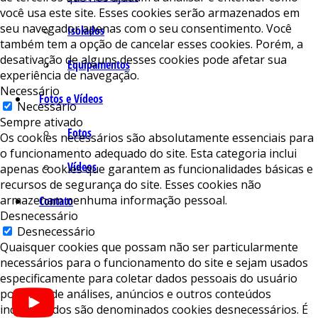
você usa este site. Esses cookies serão armazenados em
seu navegador apenas com o seu consentimento. Você
Isolados
também tem a opção de cancelar esses cookies. Porém, a
desativação de alguns desses cookies pode afetar sua
Equipamentos
experiência de navegação.
Necessário
Fotos e Vídeos
Necessário
Sempre ativado
Fotos
Os cookies necessários são absolutamente essenciais para
o funcionamento adequado do site. Esta categoria inclui
Vídeos
apenas cookies que garantem as funcionalidades básicas e
recursos de segurança do site. Esses cookies não
armazenam nenhuma informação pessoal.
Contato
Desnecessário
Desnecessário
Quaisquer cookies que possam não ser particularmente
necessários para o funcionamento do site e sejam usados ​​
especificamente para coletar dados pessoais do usuário
por meio de análises, anúncios e outros conteúdos
incorporados são denominados cookies desnecessários. É