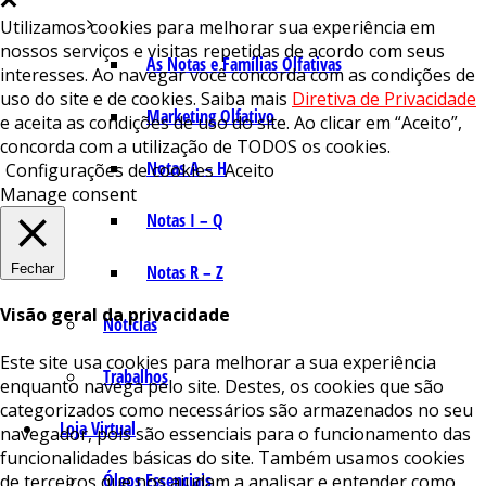
Utilizamos cookies para melhorar sua experiência em
nossos serviços e visitas repetidas de acordo com seus
As Notas e Famílias Olfativas
interesses. Ao navegar você concorda com as condições de
uso do site e de cookies. Saiba mais
Diretiva de Privacidade
Marketing Olfativo
e aceita as condições de uso do site. Ao clicar em “Aceito”,
concorda com a utilização de TODOS os cookies.
Notas A – H
Configurações de cookies
Aceito
Manage consent
Notas I – Q
Fechar
Notas R – Z
Visão geral da privacidade
Notícias
Este site usa cookies para melhorar a sua experiência
Trabalhos
enquanto navega pelo site. Destes, os cookies que são
categorizados como necessários são armazenados no seu
Loja Virtual
navegador, pois são essenciais para o funcionamento das
funcionalidades básicas do site. Também usamos cookies
Óleos Essenciais
de terceiros que nos ajudam a analisar e entender como