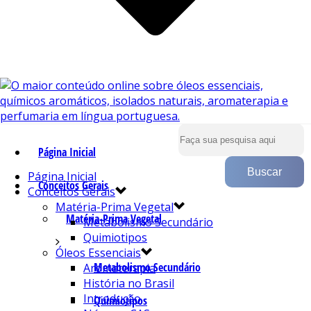
Página Inicial
Página Inicial
Conceitos Gerais
Conceitos Gerais
Matéria-Prima Vegetal
Matéria-Prima Vegetal
Metabolismo Secundário
Quimiotipos
Óleos Essenciais
Metabolismo Secundário
Aromaterapia
História no Brasil
Introdução
Quimiotipos