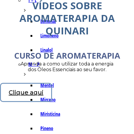
I – L
VÍDEOS SOBRE
AROMATERAPIA DA
Lemonal
QUINARI
Limoneno
Linalol
CURSO DE AROMATERAPIA
Aprenda a como utilizar toda a energia
M – P
dos Óleos Essenciais ao seu favor.
Mentol
Clique aqui
Mirceno
Miristicina
Pineno