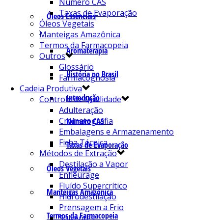
Número CAS
Taxas de Evaporação
Óleos Essenciais
Óleos Vegetais
Manteigas Amazônica
Termos da Farmacopeia
Aromaterapia
Outros
Glossário
História no Brasil
Farmacognosia
Cadeia Produtiva
Introdução
Controle de Qualidade
Adulteração
Cromatografia
Número CAS
Embalagens e Armazenamento
Ficha Técnica
Taxas de Evaporação
Métodos de Extração
Destilação a Vapor
Óleos Vegetais
Enfleurage
Fluído Supercrítico
Manteigas Amazônica
Hidrodestilação
Prensagem a Frio
Termos da Farmacopeia
Solventes