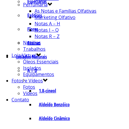
Especiarias
Perfumaria
As Notas e Famílias Olfativas
Exóticos
Marketing Olfativo
Notas A – H
Flores
Notas I – Q
Notas R – Z
Notícias
Resinas
Trabalhos
Loja Virtual
Isolados Naturais
Óleos Essenciais
Isolados
A – D
Equipamentos
Fotos e Vídeos
Fotos
1.8-cineol
Vídeos
Contato
Aldeído Benzóico
Aldeído Cinâmico