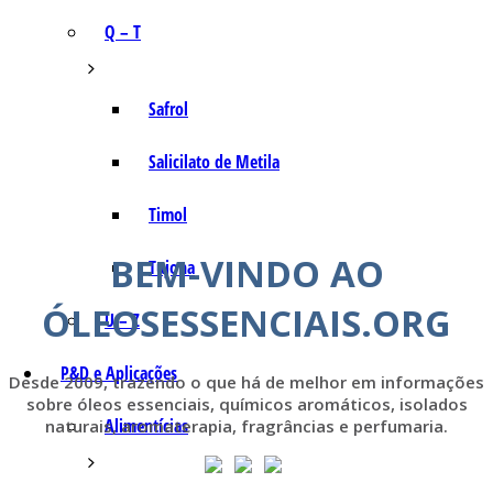
Q – T
Safrol
Salicilato de Metila
Timol
BEM-VINDO AO
Tujona
ÓLEOSESSENCIAIS.ORG
U – Z
P&D e Aplicações
Desde 2009, trazendo o que há de melhor em informações
sobre óleos essenciais, químicos aromáticos, isolados
Alimentícias
naturais, aromaterapia, fragrâncias e perfumaria.