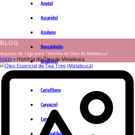
Anetol
Ascaridol
Azuleno
BLOG
Benzaldeído
Arquivos de Tags para: "História do Óleo de Melaleuca"
Início
»
História do Óleo de Melaleuca
Bisabolol
Camazuleno
Cariofileno
Carvacrol
Carvona
Cinamaldeído