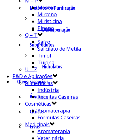
M – P
Mentol
Métodos de Purificação
Mirceno
Miristicina
Pineno
Desterpenação
Q – T
Safrol
Subprodutos
Salicilato de Metila
Timol
Tujona
Hidrolatos
U – Z
P&D e Aplicações
Óleos Essenciais
Alimentícias
Indústria
Árvores
Receitas Caseiras
Cosméticas
Aromaterapia
Cítricos
Fórmulas Caseiras
Medicinais
Ervas
Aromaterapia
Veterinária