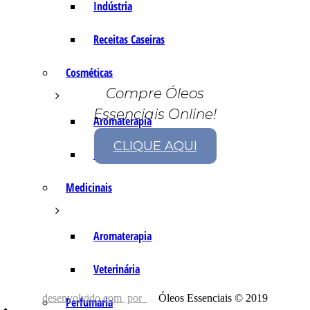
Indústria
Receitas Caseiras
Cosméticas
Compre Óleos
Essenciais Online!
Aromaterapia
CLIQUE AQUI
Fórmulas Caseiras
Medicinais
Aromaterapia
Veterinária
desenvolvido com
por
Óleos Essenciais © 2019
Perfumaria