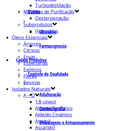
Turbodestilação
Outros
Métodos de Purificação
Desterpenação
Subprodutos
Hidrolatos
Glossário
Óleos Essenciais
Árvores
Farmacognosia
Cítricos
Ervas
Cadeia Produtiva
Especiarias
Exóticos
Controle de Qualidade
Flores
Resinas
Isolados Naturais
Adulteração
A – D
1.8-cineol
Aldeído Benzóico
Cromatografia
Aldeído Cinâmico
Anetol
Embalagens e Armazenamento
Ascaridol