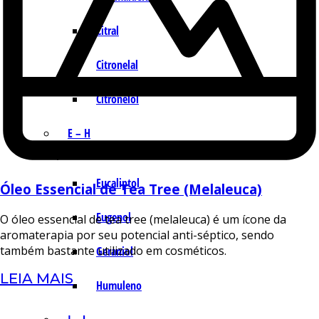
Citral
Citronelal
Citronelol
E – H
Eucaliptol
Óleo Essencial de Tea Tree (Melaleuca)
Eugenol
O óleo essencial de tea tree (melaleuca) é um ícone da
aromaterapia por seu potencial anti-séptico, sendo
também bastante utilizado em cosméticos.
Geraniol
LEIA MAIS
Humuleno