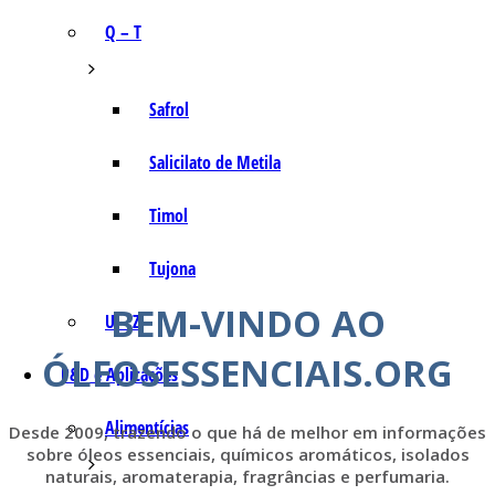
Q – T
Safrol
Salicilato de Metila
Timol
Tujona
BEM-VINDO AO
U – Z
ÓLEOSESSENCIAIS.ORG
P&D e Aplicações
Alimentícias
Desde 2009, trazendo o que há de melhor em informações
sobre óleos essenciais, químicos aromáticos, isolados
naturais, aromaterapia, fragrâncias e perfumaria.