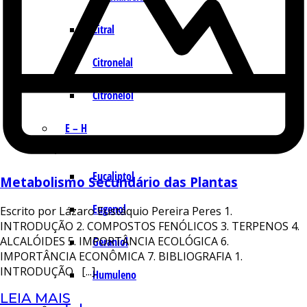
Citral
Citronelal
Citronelol
E – H
Eucaliptol
Metabolismo Secundário das Plantas
Eugenol
Escrito por Lázaro Eustáquio Pereira Peres 1.
INTRODUÇÃO 2. COMPOSTOS FENÓLICOS 3. TERPENOS 4.
ALCALÓIDES 5. IMPORTÂNCIA ECOLÓGICA 6.
Geraniol
IMPORTÂNCIA ECONÔMICA 7. BIBLIOGRAFIA 1.
INTRODUÇÃO [...]
Humuleno
LEIA MAIS