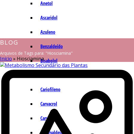
Anetol
Ascaridol
Azuleno
BLOG
Benzaldeído
Arquivos de Tags para: "Hiosciamina"
Início
»
Hiosciamina
Bisabolol
Camazuleno
Cariofileno
Carvacrol
Carvona
Cinamaldeído