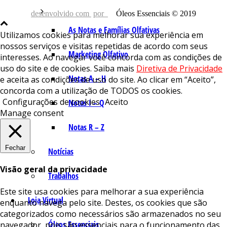
desenvolvido com
por
Óleos Essenciais © 2019
As Notas e Famílias Olfativas
Utilizamos cookies para melhorar sua experiência em
nossos serviços e visitas repetidas de acordo com seus
Marketing Olfativo
interesses. Ao navegar você concorda com as condições de
uso do site e de cookies. Saiba mais
Diretiva de Privacidade
Notas A – H
e aceita as condições de uso do site. Ao clicar em “Aceito”,
concorda com a utilização de TODOS os cookies.
Configurações de cookies
Aceito
Notas I – Q
Manage consent
Notas R – Z
Fechar
Notícias
Visão geral da privacidade
Trabalhos
Este site usa cookies para melhorar a sua experiência
Loja Virtual
enquanto navega pelo site. Destes, os cookies que são
categorizados como necessários são armazenados no seu
Óleos Essenciais
navegador, pois são essenciais para o funcionamento das