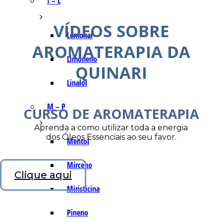
I – L
VÍDEOS SOBRE
Lemonal
AROMATERAPIA DA
Limoneno
QUINARI
Linalol
M – P
CURSO DE AROMATERAPIA
Aprenda a como utilizar toda a energia
dos Óleos Essenciais ao seu favor.
Mentol
Mirceno
Clique aqui
Miristicina
Pineno