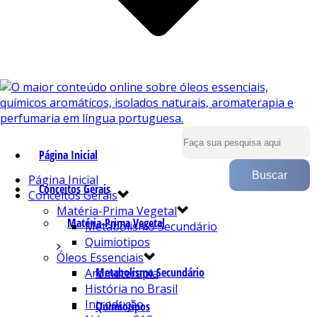
Página Inicial
Página Inicial
Conceitos Gerais
Conceitos Gerais
Matéria-Prima Vegetal
Matéria-Prima Vegetal
Metabolismo Secundário
Quimiotipos
Óleos Essenciais
Metabolismo Secundário
Aromaterapia
História no Brasil
Introdução
Quimiotipos