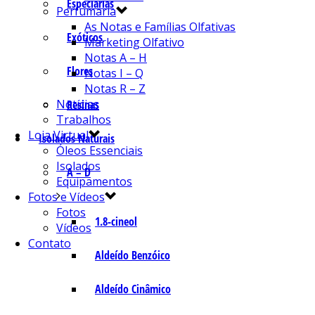
Especiarias
Perfumaria
As Notas e Famílias Olfativas
Exóticos
Marketing Olfativo
Notas A – H
Flores
Notas I – Q
Notas R – Z
Notícias
Resinas
Trabalhos
Loja Virtual
Isolados Naturais
Óleos Essenciais
Isolados
A – D
Equipamentos
Fotos e Vídeos
Fotos
1.8-cineol
Vídeos
Contato
Aldeído Benzóico
Aldeído Cinâmico