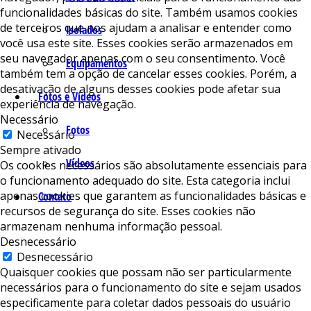
funcionalidades básicas do site. Também usamos cookies
de terceiros que nos ajudam a analisar e entender como
Isolados
você usa este site. Esses cookies serão armazenados em
seu navegador apenas com o seu consentimento. Você
Equipamentos
também tem a opção de cancelar esses cookies. Porém, a
desativação de alguns desses cookies pode afetar sua
Fotos e Vídeos
experiência de navegação.
Necessário
Fotos
Necessário
Sempre ativado
Vídeos
Os cookies necessários são absolutamente essenciais para
o funcionamento adequado do site. Esta categoria inclui
apenas cookies que garantem as funcionalidades básicas e
Contato
recursos de segurança do site. Esses cookies não
armazenam nenhuma informação pessoal.
Desnecessário
Desnecessário
Quaisquer cookies que possam não ser particularmente
necessários para o funcionamento do site e sejam usados ​​
especificamente para coletar dados pessoais do usuário