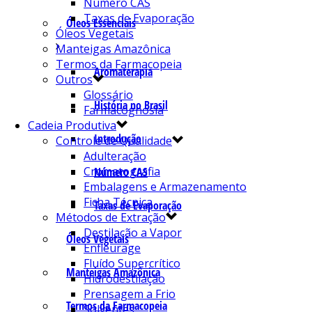
Número CAS
Taxas de Evaporação
Óleos Essenciais
Óleos Vegetais
Manteigas Amazônica
Termos da Farmacopeia
Aromaterapia
Outros
Glossário
História no Brasil
Farmacognosia
Cadeia Produtiva
Introdução
Controle de Qualidade
Adulteração
Cromatografia
Número CAS
Embalagens e Armazenamento
Ficha Técnica
Taxas de Evaporação
Métodos de Extração
Destilação a Vapor
Óleos Vegetais
Enfleurage
Fluído Supercrítico
Manteigas Amazônica
Hidrodestilação
Prensagem a Frio
Termos da Farmacopeia
Solventes