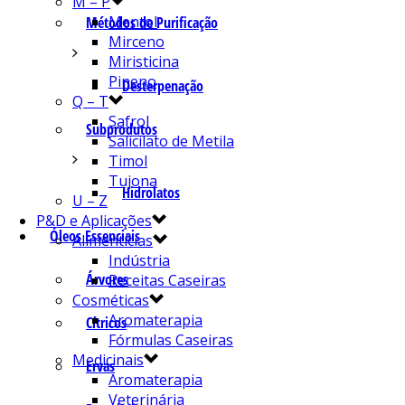
M – P
Mentol
Métodos de Purificação
Mirceno
Miristicina
Pineno
Desterpenação
Q – T
Safrol
Subprodutos
Salicilato de Metila
Timol
Tujona
Hidrolatos
U – Z
P&D e Aplicações
Óleos Essenciais
Alimentícias
Indústria
Árvores
Receitas Caseiras
Cosméticas
Aromaterapia
Cítricos
Fórmulas Caseiras
Medicinais
Ervas
Aromaterapia
Veterinária