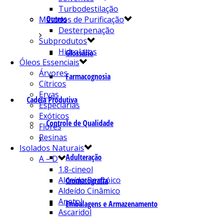
Turbodestilação
Outros
Métodos de Purificação
Desterpenação
Subprodutos
Hidrolatos
Glossário
Óleos Essenciais
Árvores
Farmacognosia
Cítricos
Ervas
Cadeia Produtiva
Especiarias
Exóticos
Controle de Qualidade
Flores
Resinas
Isolados Naturais
Adulteração
A – D
1.8-cineol
Aldeído Benzóico
Cromatografia
Aldeído Cinâmico
Anetol
Embalagens e Armazenamento
Ascaridol