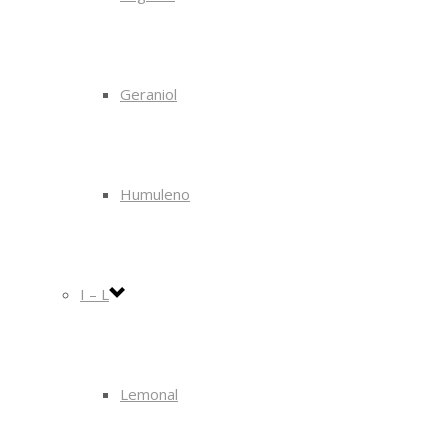
Geraniol
Humuleno
I – L
Lemonal