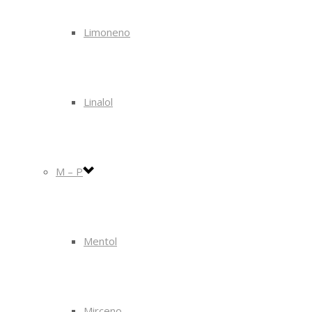
Limoneno
Linalol
M – P
Mentol
Mirceno