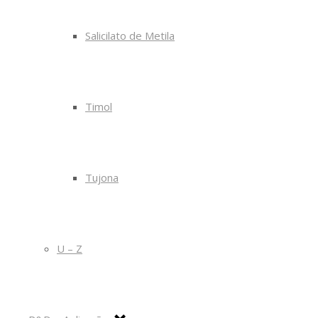
Salicilato de Metila
Timol
Tujona
U – Z