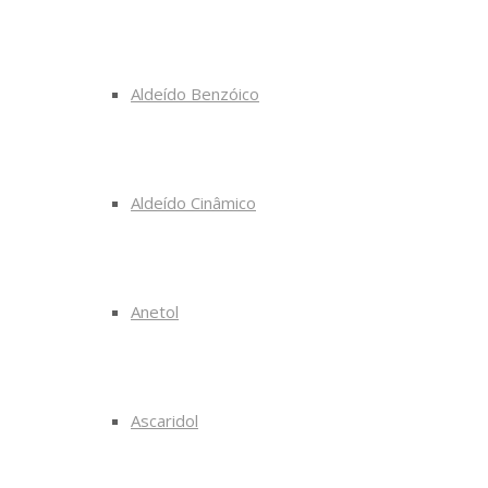
Aldeído Benzóico
Aldeído Cinâmico
Anetol
Ascaridol