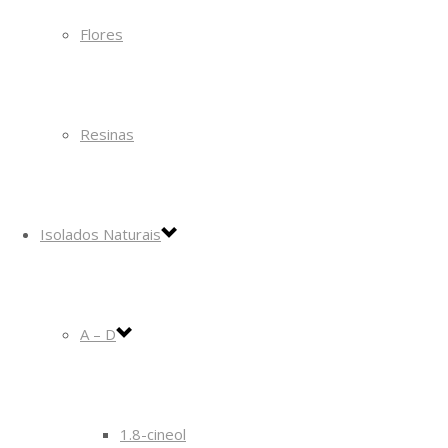
Flores
Resinas
Isolados Naturais
A – D
1.8-cineol