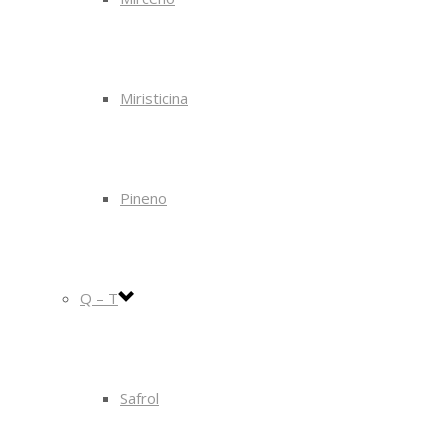
Miristicina
Pineno
Q – T
Safrol