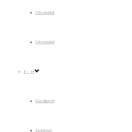
Citronelal
Citronelol
E – H
Eucaliptol
Eugenol