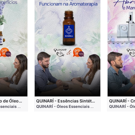
QUINARÍ - Inalação de Óleos Essenciais e Seus Benefícios
QUINARÍ - Essências Sintéticas NÃO Funcionam na Aromaterapia
go
QUINARÍ - Óleos Essenciais e Aromaterapia
• 3 months ago
QUINARÍ - Óleos Essenciais e Aromaterapia
• 3 mo