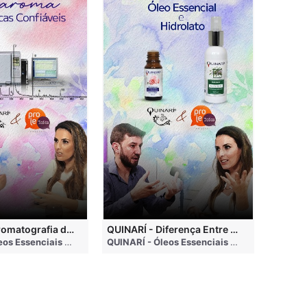
QUINARÍ - Cromatografia de Óleos Essenciais, ABRAROMA e Marcas Confiáveis
QUINARÍ - Diferença Entre Óleo Essencial e Hidrolato
nths ago
QUINARÍ - Óleos Essenciais e Aromaterapia
• 3 months ago
QUINARÍ - Óleos Essenciais e Aromaterapia
•