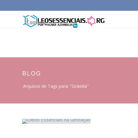
Página Inicial
Conceitos Gerais
Cadeia Pro
Contato
BLOG
Arquivos de Tags para: "Grávida"