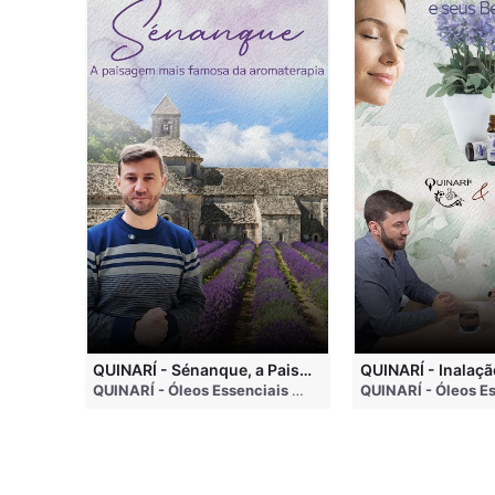
QUINARI - Métodos de Extração de Óleos Essenciais
QUINARÍ - Sénanque, a Paisagem Mais Famosa da Aromaterapia
QUINARÍ - Óleos Essenciais e Aromaterapia
• 4 months ago
QUINARÍ - Óleos Essenciais e Aromaterapia
• 3 weeks a