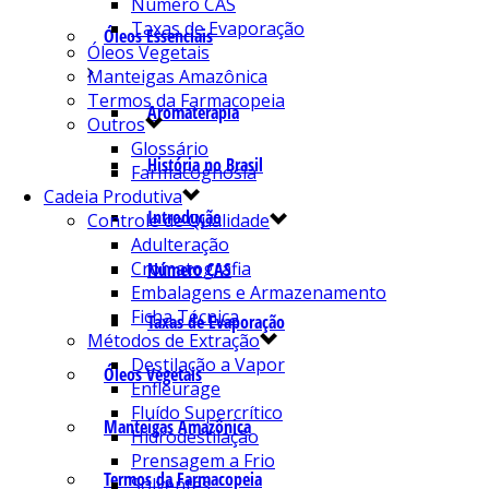
Número CAS
Taxas de Evaporação
Óleos Essenciais
Óleos Vegetais
Manteigas Amazônica
Termos da Farmacopeia
Aromaterapia
Outros
Glossário
História no Brasil
Farmacognosia
Cadeia Produtiva
Introdução
Controle de Qualidade
Adulteração
Cromatografia
Número CAS
Embalagens e Armazenamento
Ficha Técnica
Taxas de Evaporação
Métodos de Extração
Destilação a Vapor
Óleos Vegetais
Enfleurage
Fluído Supercrítico
Manteigas Amazônica
Hidrodestilação
Prensagem a Frio
Termos da Farmacopeia
Solventes