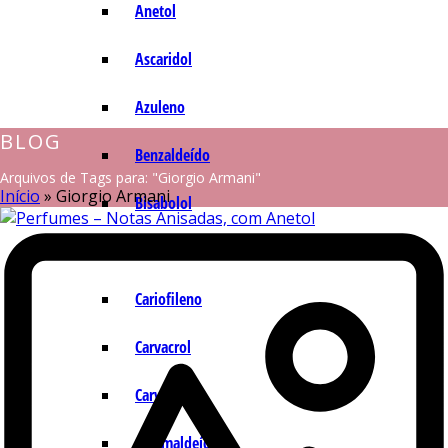
Anetol
Ascaridol
Azuleno
BLOG
Benzaldeído
Arquivos de Tags para: "Giorgio Armani"
Início
»
Giorgio Armani
Bisabolol
Camazuleno
Cariofileno
Carvacrol
Carvona
Cinamaldeído