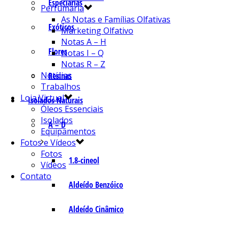
Especiarias
Perfumaria
As Notas e Famílias Olfativas
Exóticos
Marketing Olfativo
Notas A – H
Flores
Notas I – Q
Notas R – Z
Notícias
Resinas
Trabalhos
Loja Virtual
Isolados Naturais
Óleos Essenciais
Isolados
A – D
Equipamentos
Fotos e Vídeos
Fotos
1.8-cineol
Vídeos
Contato
Aldeído Benzóico
Aldeído Cinâmico