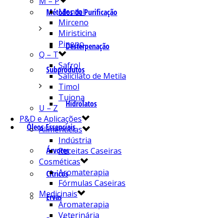
M – P
Mentol
Métodos de Purificação
Mirceno
Miristicina
Pineno
Desterpenação
Q – T
Safrol
Subprodutos
Salicilato de Metila
Timol
Tujona
Hidrolatos
U – Z
P&D e Aplicações
Óleos Essenciais
Alimentícias
Indústria
Árvores
Receitas Caseiras
Cosméticas
Aromaterapia
Cítricos
Fórmulas Caseiras
Medicinais
Ervas
Aromaterapia
Veterinária