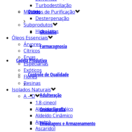
Turbodestilação
Outros
Métodos de Purificação
Desterpenação
Subprodutos
Hidrolatos
Glossário
Óleos Essenciais
Árvores
Farmacognosia
Cítricos
Ervas
Cadeia Produtiva
Especiarias
Exóticos
Controle de Qualidade
Flores
Resinas
Isolados Naturais
Adulteração
A – D
1.8-cineol
Aldeído Benzóico
Cromatografia
Aldeído Cinâmico
Anetol
Embalagens e Armazenamento
Ascaridol