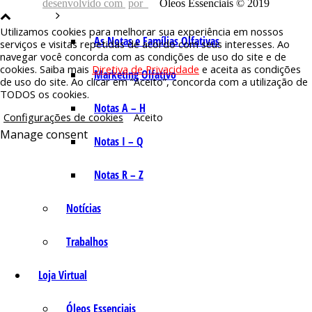
desenvolvido com
por
Óleos Essenciais © 2019
Utilizamos cookies para melhorar sua experiência em nossos
As Notas e Famílias Olfativas
serviços e visitas repetidas de acordo com seus interesses. Ao
navegar você concorda com as condições de uso do site e de
cookies. Saiba mais
Diretiva de Privacidade
e aceita as condições
Marketing Olfativo
de uso do site. Ao clicar em “Aceito”, concorda com a utilização de
TODOS os cookies.
Notas A – H
Configurações de cookies
Aceito
Manage consent
Notas I – Q
Notas R – Z
Notícias
Trabalhos
Loja Virtual
Óleos Essenciais