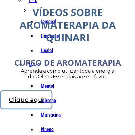
I – L
VÍDEOS SOBRE
AROMATERAPIA DA
Lemonal
QUINARI
Limoneno
Linalol
CURSO DE AROMATERAPIA
M – P
Aprenda a como utilizar toda a energia
dos Óleos Essenciais ao seu favor.
Mentol
Clique aqui
Mirceno
Miristicina
Pineno