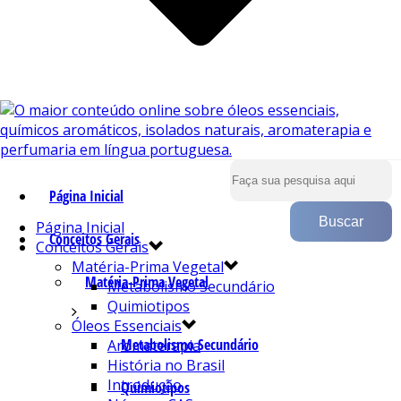
Página Inicial
Página Inicial
Conceitos Gerais
Conceitos Gerais
Matéria-Prima Vegetal
Matéria-Prima Vegetal
Metabolismo Secundário
Quimiotipos
Óleos Essenciais
Metabolismo Secundário
Aromaterapia
História no Brasil
Introdução
Quimiotipos