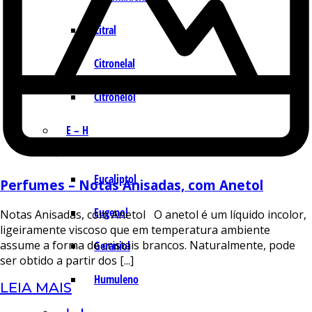
Citral
Citronelal
Citronelol
E – H
Eucaliptol
Perfumes – Notas Anisadas, com Anetol
Eugenol
Notas Anisadas, com Anetol O anetol é um líquido incolor,
ligeiramente viscoso que em temperatura ambiente
assume a forma de cristais brancos. Naturalmente, pode
Geraniol
ser obtido a partir dos [...]
Humuleno
LEIA MAIS