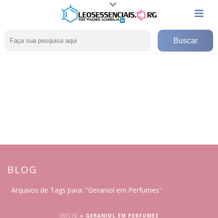
BLOG
Arquivos de Tags para: "Geraniol em Perfumes"
INÍCIO
»
GERANIOL EM PERFUMES