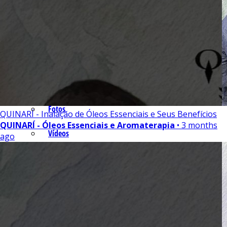
Óleos Essenciais
Isolados
Equipamentos
Fotos e Vídeos
Fotos
QUINARÍ - Inalação de Óleos Essenciais e Seus Benefícios
QUINARÍ - Óleos Essenciais e Aromaterapia
• 3 months
Vídeos
ago
Contato