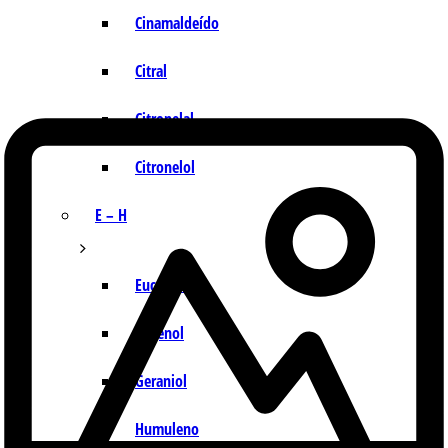
Cinamaldeído
Citral
Citronelal
Citronelol
E – H
Eucaliptol
Eugenol
Geraniol
Humuleno