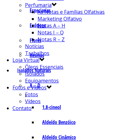
Perfumaria
Especiarias
As Notas e Famílias Olfativas
Marketing Olfativo
Exóticos
Notas A – H
Notas I – Q
Notas R – Z
Flores
Notícias
Trabalhos
Resinas
Loja Virtual
Óleos Essenciais
Isolados Naturais
Isolados
Equipamentos
A – D
Fotos e Vídeos
Fotos
Vídeos
1.8-cineol
Contato
Aldeído Benzóico
Aldeído Cinâmico