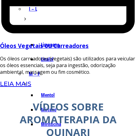
I – L
Lemonal
Limoneno
Óleos Vegetais ou Carreadores
Os óleos carreadores (vegetais) são utilizados para veicular
Linalol
os óleos essenciais, seja para ingestão, odorização
ambiental, massagem ou fim cosmético.
M – P
LEIA MAIS
Mentol
VÍDEOS SOBRE
Mirceno
AROMATERAPIA DA
Miristicina
QUINARI