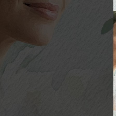
Perfumaria
As Notas e Famílias Olfativas
Marketing Olfativo
Notas A – H
Notas I – Q
Notas R – Z
Notícias
Trabalhos
Loja Virtual