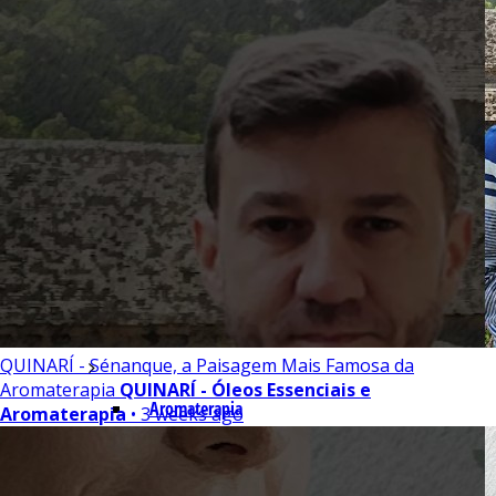
Indústria
Receitas Caseiras
Cosméticas
Aromaterapia
Fórmulas Caseiras
Medicinais
QUINARÍ - Sénanque, a Paisagem Mais Famosa da
Aromaterapia
QUINARÍ - Óleos Essenciais e
Aromaterapia
Aromaterapia
• 3 weeks ago
Veterinária