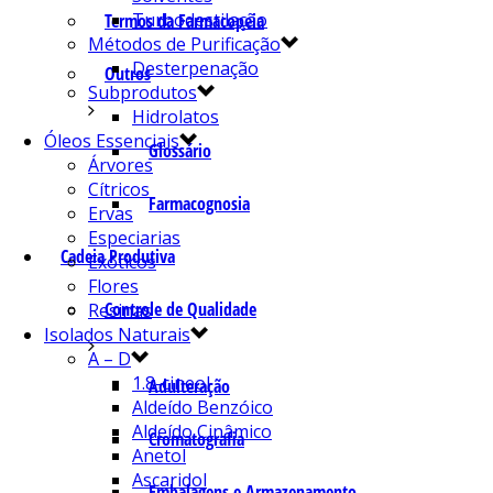
Turbodestilação
Termos da Farmacopeia
Métodos de Purificação
Desterpenação
Outros
Subprodutos
Hidrolatos
Óleos Essenciais
Glossário
Árvores
Cítricos
Farmacognosia
Ervas
Especiarias
Cadeia Produtiva
Exóticos
Flores
Controle de Qualidade
Resinas
Isolados Naturais
A – D
1.8-cineol
Adulteração
Aldeído Benzóico
Aldeído Cinâmico
Cromatografia
Anetol
Ascaridol
Embalagens e Armazenamento