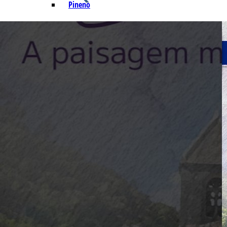
Pineno
Q – T
Safrol
Salicilato de Metila
Timol
Tujona
U – Z
P&D e Aplicações
Alimentícias