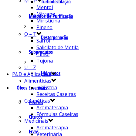
M – P
Turbodestilação
Mentol
Mirceno
Métodos de Purificação
Miristicina
Pineno
Q – T
Desterpenação
Safrol
Salicilato de Metila
Subprodutos
Timol
Tujona
U – Z
Hidrolatos
P&D e Aplicações
Alimentícias
Indústria
Óleos Essenciais
Receitas Caseiras
Cosméticas
Árvores
Aromaterapia
Fórmulas Caseiras
Cítricos
Medicinais
Aromaterapia
Ervas
Veterinária