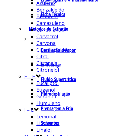
Azuleno
Benzaldeído
Ficha Técnica
Bisabolol
Camazuleno
Métodos de Extração
Cariofileno
Carvacrol
Carvona
Cinamaldeído
Destilação a Vapor
Citral
Citronelal
Enfleurage
Citronelol
E – H
Fluído Supercrítico
Eucaliptol
Eugenol
Hidrodestilação
Geraniol
Humuleno
Prensagem a Frio
I – L
Lemonal
Solventes
Limoneno
Linalol