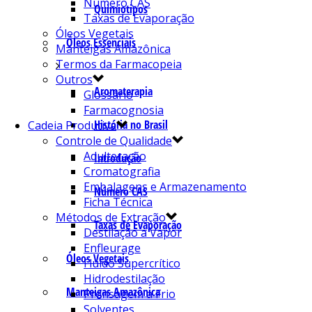
Número CAS
Quimiotipos
Taxas de Evaporação
Óleos Vegetais
Óleos Essenciais
Manteigas Amazônica
Termos da Farmacopeia
Outros
Aromaterapia
Glossário
Farmacognosia
História no Brasil
Cadeia Produtiva
Controle de Qualidade
Adulteração
Introdução
Cromatografia
Embalagens e Armazenamento
Número CAS
Ficha Técnica
Métodos de Extração
Taxas de Evaporação
Destilação a Vapor
Enfleurage
Óleos Vegetais
Fluído Supercrítico
Hidrodestilação
Manteigas Amazônica
Prensagem a Frio
Solventes