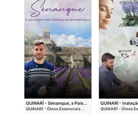
QUINARI - Métodos de Extração de Óleos Essenciais
QUINARÍ - Sénanque, a Paisagem Mais Famosa da Aromaterapia
QUINARÍ - Óleos Essenciais e Aromaterapia
• 4 months ago
QUINARÍ - Óleos Essenciais e Aromaterapia
• 3 weeks a