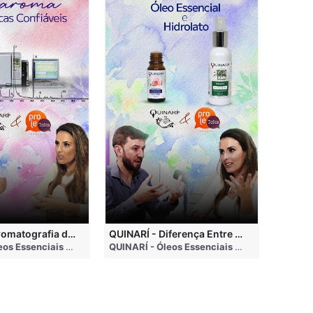
QUINARÍ - Cromatografia de Óleos Essenciais, ABRAROMA e Marcas Confiáveis
QUINARÍ - Diferença Entre Óleo Essencial e Hidrolato
nths ago
QUINARÍ - Óleos Essenciais e Aromaterapia
• 3 months ago
QUINARÍ - Óleos Essenciais e Aromaterapia
•