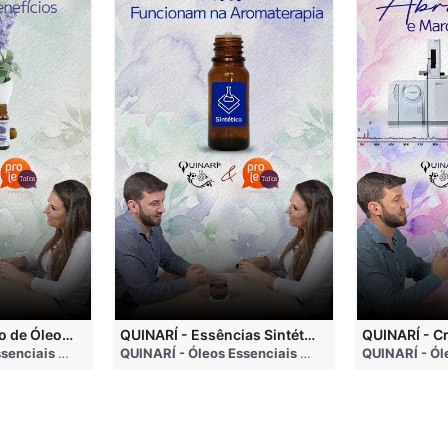
QUINARÍ - Inalação de Óleos Essenciais e Seus Benefícios
QUINARÍ - Essências Sintéticas NÃO Funcionam na Aromaterapia
go
QUINARÍ - Óleos Essenciais e Aromaterapia
• 3 months ago
QUINARÍ - Óleos Essenciais e Aromaterapia
• 3 mo