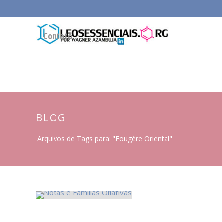
Página Inicial
Conceitos Gerais
Cadeia Pro
Contato
BLOG
Arquivos de Tags para: "Fougère Oriental"