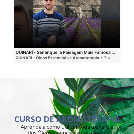
QUINARÍ - Sénanque, a Paisagem Mais Famosa da Aromaterapia
QUINARÍ - Óleos Essenciais e Aromaterapia
• 3 weeks ago
QU
CURSO DE AROMATERAPIA
Aprenda a como utilizar toda a energia
dos Óleos Essenciais ao seu favor.