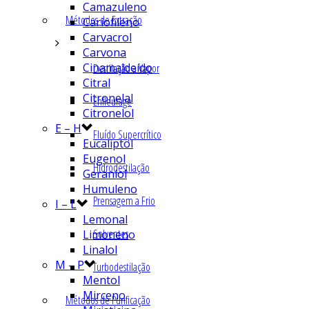
Camazuleno
Métodos de Extração
Cariofileno
Carvacrol
Carvona
Cinamaldeído
Destilação a Vapor
Citral
Citronelal
Enfleurage
Citronelol
E – H
Fluído Supercrítico
Eucaliptol
Eugenol
Hidrodestilação
Geraniol
Humuleno
Prensagem a Frio
I – L
Lemonal
Solventes
Limoneno
Linalol
M – P
Turbodestilação
Mentol
Mirceno
Métodos de Purificação