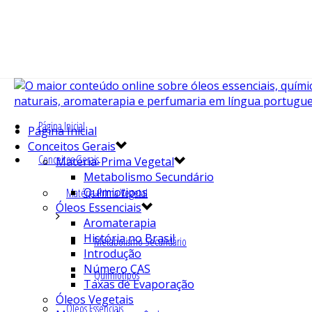
Página Inicial
Página Inicial
Conceitos Gerais
Conceitos Gerais
Matéria-Prima Vegetal
Metabolismo Secundário
Quimiotipos
Matéria-Prima Vegetal
Óleos Essenciais
Aromaterapia
História no Brasil
Metabolismo Secundário
Introdução
Número CAS
Quimiotipos
Taxas de Evaporação
Óleos Vegetais
Óleos Essenciais