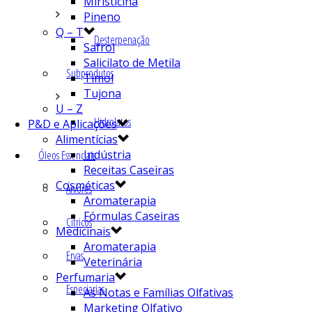
Miristicina
Pineno
Q – T
Desterpenação
Safrol
Salicilato de Metila
Subprodutos
Timol
Tujona
U – Z
Hidrolatos
P&D e Aplicações
Alimentícias
Indústria
Óleos Essenciais
Receitas Caseiras
Cosméticas
Árvores
Aromaterapia
Fórmulas Caseiras
Cítricos
Medicinais
Aromaterapia
Ervas
Veterinária
Perfumaria
Especiarias
As Notas e Famílias Olfativas
Marketing Olfativo