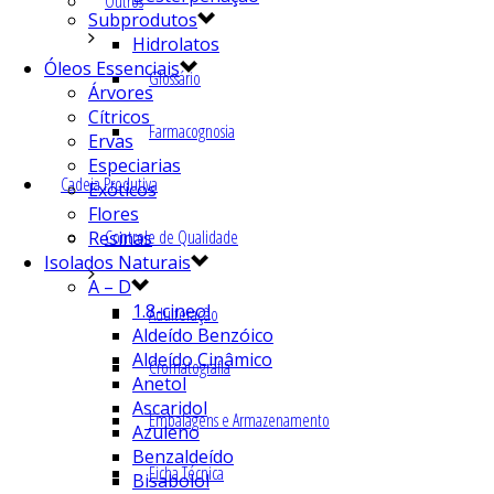
Outros
Subprodutos
Hidrolatos
Óleos Essenciais
Glossário
Árvores
Cítricos
Farmacognosia
Ervas
Especiarias
Cadeia Produtiva
Exóticos
Flores
Controle de Qualidade
Resinas
Isolados Naturais
A – D
1.8-cineol
Adulteração
Aldeído Benzóico
Aldeído Cinâmico
Cromatografia
Anetol
Ascaridol
Embalagens e Armazenamento
Azuleno
Benzaldeído
Ficha Técnica
Bisabolol