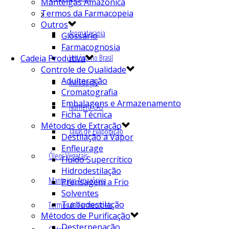
Manteigas Amazônica
Termos da Farmacopeia
Outros
Aromaterapia
Glossário
Farmacognosia
História no Brasil
Cadeia Produtiva
Controle de Qualidade
Adulteração
Introdução
Cromatografia
Embalagens e Armazenamento
Número CAS
Ficha Técnica
Métodos de Extração
Taxas de Evaporação
Destilação a Vapor
Enfleurage
Óleos Vegetais
Fluído Supercrítico
Hidrodestilação
Manteigas Amazônica
Prensagem a Frio
Solventes
Turbodestilação
Termos da Farmacopeia
Métodos de Purificação
Desterpenação