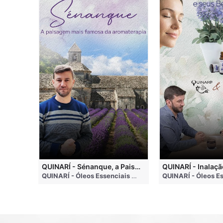
QUINARI - Métodos de Extração de Óleos Essenciais
QUINARÍ - Sénanque, a Paisagem Mais Famosa da Aromaterapia
QUINARÍ - Óleos Essenciais e Aromaterapia
• 4 months ago
QUINARÍ - Óleos Essenciais e Aromaterapia
• 3 weeks a