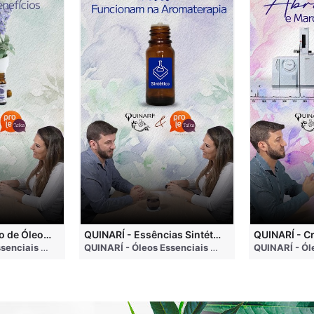
QUINARÍ - Inalação de Óleos Essenciais e Seus Benefícios
QUINARÍ - Essências Sintéticas NÃO Funcionam na Aromaterapia
go
QUINARÍ - Óleos Essenciais e Aromaterapia
• 3 months ago
QUINARÍ - Óleos Essenciais e Aromaterapia
• 3 mo