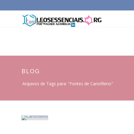
Página Inicial
Conceitos Gerais
Cadeia Pro
Contato
BLOG
Arquivos de Tags para: "Fontes de Cariofileno"