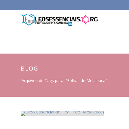
Página Inicial
Conceitos Gerais
Cadeia Pro
Contato
BLOG
Arquivos de Tags para: "Folhas de Melaleuca"