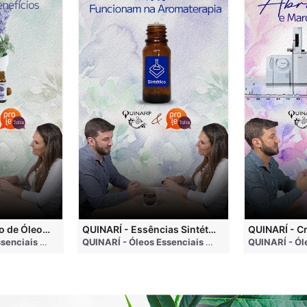
QUINARÍ - Inalação de Óleos Essenciais e Seus Benefícios
QUINARÍ - Essências Sintéticas NÃO Funcionam na Aromaterapia
go
QUINARÍ - Óleos Essenciais e Aromaterapia
• 3 months ago
QUINARÍ - Óleos Essenciais e Aromaterapia
• 3 mo