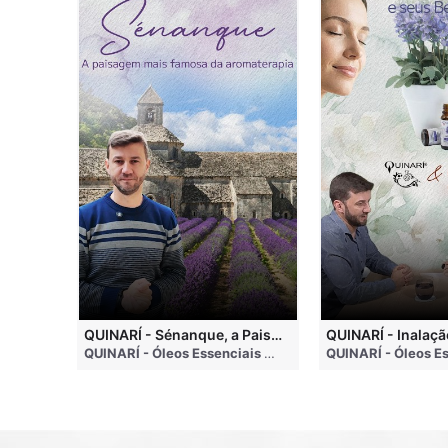
QUINARI - Métodos de Extração de Óleos Essenciais
QUINARÍ - Sénanque, a Paisagem Mais Famosa da Aromaterapia
QUINARÍ - Óleos Essenciais e Aromaterapia
• 4 months ago
QUINARÍ - Óleos Essenciais e Aromaterapia
• 3 weeks a