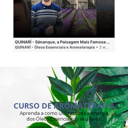
QUINARÍ - Sénanque, a Paisagem Mais Famosa da Aromaterapia
QUINARÍ - Óleos Essenciais e Aromaterapia
• 3 weeks ago
QU
CURSO DE AROMATERAPIA
Aprenda a como utilizar toda a energia
dos Óleos Essenciais ao seu favor.