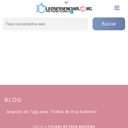
BLOG
Arquivos de Tags para: "Folhas de Erva Baleeira"
INÍCIO
»
FOLHAS DE ERVA BALEEIRA