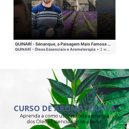
QUINARÍ - Sénanque, a Paisagem Mais Famosa da Aromaterapia
QUINARÍ - Óleos Essenciais e Aromaterapia
• 3 weeks ago
QU
CURSO DE AROMATERAPIA
Aprenda a como utilizar toda a energia
dos Óleos Essenciais ao seu favor.