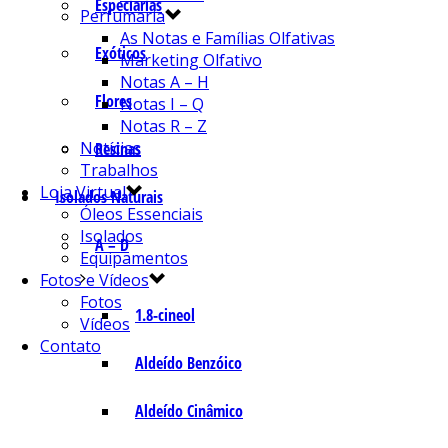
Especiarias
Perfumaria
As Notas e Famílias Olfativas
Exóticos
Marketing Olfativo
Notas A – H
Flores
Notas I – Q
Notas R – Z
Notícias
Resinas
Trabalhos
Loja Virtual
Isolados Naturais
Óleos Essenciais
Isolados
A – D
Equipamentos
Fotos e Vídeos
Fotos
1.8-cineol
Vídeos
Contato
Aldeído Benzóico
Aldeído Cinâmico