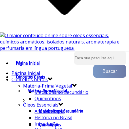
Página Inicial
Página Inicial
Conceitos Gerais
Conceitos Gerais
Matéria-Prima Vegetal
Matéria-Prima Vegetal
Metabolismo Secundário
Quimiotipos
Óleos Essenciais
Metabolismo Secundário
Aromaterapia
História no Brasil
Introdução
Quimiotipos