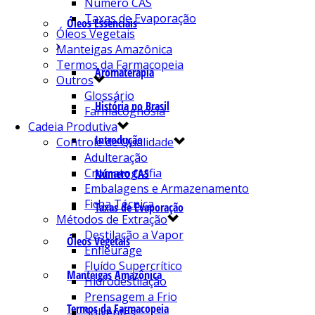
Número CAS
Taxas de Evaporação
Óleos Essenciais
Óleos Vegetais
Manteigas Amazônica
Termos da Farmacopeia
Aromaterapia
Outros
Glossário
História no Brasil
Farmacognosia
Cadeia Produtiva
Introdução
Controle de Qualidade
Adulteração
Cromatografia
Número CAS
Embalagens e Armazenamento
Ficha Técnica
Taxas de Evaporação
Métodos de Extração
Destilação a Vapor
Óleos Vegetais
Enfleurage
Fluído Supercrítico
Manteigas Amazônica
Hidrodestilação
Prensagem a Frio
Termos da Farmacopeia
Solventes