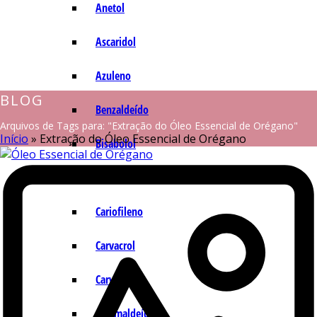
Anetol
Ascaridol
Azuleno
BLOG
Benzaldeído
Arquivos de Tags para: "Extração do Óleo Essencial de Orégano"
Início
»
Extração do Óleo Essencial de Orégano
Bisabolol
Camazuleno
Cariofileno
Carvacrol
Carvona
Cinamaldeído