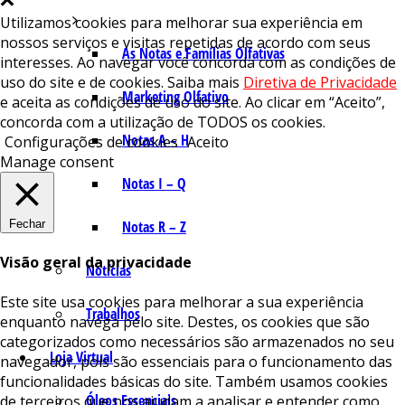
Utilizamos cookies para melhorar sua experiência em
nossos serviços e visitas repetidas de acordo com seus
As Notas e Famílias Olfativas
interesses. Ao navegar você concorda com as condições de
uso do site e de cookies. Saiba mais
Diretiva de Privacidade
Marketing Olfativo
e aceita as condições de uso do site. Ao clicar em “Aceito”,
concorda com a utilização de TODOS os cookies.
Notas A – H
Configurações de cookies
Aceito
Manage consent
Notas I – Q
Fechar
Notas R – Z
Visão geral da privacidade
Notícias
Este site usa cookies para melhorar a sua experiência
Trabalhos
enquanto navega pelo site. Destes, os cookies que são
categorizados como necessários são armazenados no seu
Loja Virtual
navegador, pois são essenciais para o funcionamento das
funcionalidades básicas do site. Também usamos cookies
Óleos Essenciais
de terceiros que nos ajudam a analisar e entender como