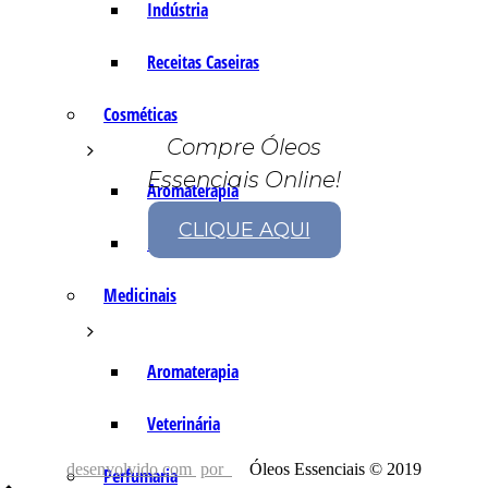
Indústria
Receitas Caseiras
Cosméticas
Compre Óleos
Essenciais Online!
Aromaterapia
CLIQUE AQUI
Fórmulas Caseiras
Medicinais
Aromaterapia
Veterinária
desenvolvido com
por
Óleos Essenciais © 2019
Perfumaria