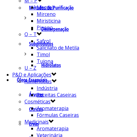
M – P
Mentol
Métodos de Purificação
Mirceno
Miristicina
Pineno
Desterpenação
Q – T
Safrol
Subprodutos
Salicilato de Metila
Timol
Tujona
Hidrolatos
U – Z
P&D e Aplicações
Óleos Essenciais
Alimentícias
Indústria
Árvores
Receitas Caseiras
Cosméticas
Aromaterapia
Cítricos
Fórmulas Caseiras
Medicinais
Ervas
Aromaterapia
Veterinária