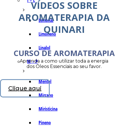
I – L
VÍDEOS SOBRE
AROMATERAPIA DA
Lemonal
QUINARI
Limoneno
Linalol
CURSO DE AROMATERAPIA
Aprenda a como utilizar toda a energia
M – P
dos Óleos Essenciais ao seu favor.
Mentol
Clique aqui
Mirceno
Miristicina
Pineno