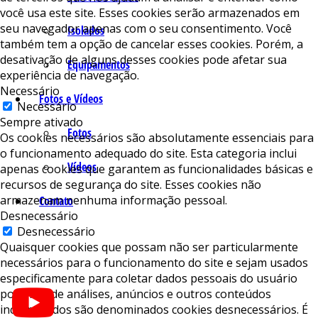
você usa este site. Esses cookies serão armazenados em
seu navegador apenas com o seu consentimento. Você
Isolados
também tem a opção de cancelar esses cookies. Porém, a
desativação de alguns desses cookies pode afetar sua
Equipamentos
experiência de navegação.
Necessário
Fotos e Vídeos
Necessário
Sempre ativado
Fotos
Os cookies necessários são absolutamente essenciais para
o funcionamento adequado do site. Esta categoria inclui
Vídeos
apenas cookies que garantem as funcionalidades básicas e
recursos de segurança do site. Esses cookies não
armazenam nenhuma informação pessoal.
Contato
Desnecessário
Desnecessário
Quaisquer cookies que possam não ser particularmente
necessários para o funcionamento do site e sejam usados ​​
especificamente para coletar dados pessoais do usuário
por meio de análises, anúncios e outros conteúdos
incorporados são denominados cookies desnecessários. É