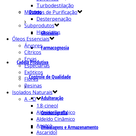
Turbodestilação
Outros
Métodos de Purificação
Desterpenação
Subprodutos
Hidrolatos
Glossário
Óleos Essenciais
Árvores
Farmacognosia
Cítricos
Ervas
Cadeia Produtiva
Especiarias
Exóticos
Controle de Qualidade
Flores
Resinas
Isolados Naturais
Adulteração
A – D
1.8-cineol
Aldeído Benzóico
Cromatografia
Aldeído Cinâmico
Anetol
Embalagens e Armazenamento
Ascaridol