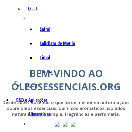
Q – T
Safrol
Salicilato de Metila
Timol
BEM-VINDO AO
Tujona
ÓLEOSESSENCIAIS.ORG
U – Z
P&D e Aplicações
Desde 2009, trazendo o que há de melhor em informações
sobre óleos essenciais, químicos aromáticos, isolados
Alimentícias
naturais, aromaterapia, fragrâncias e perfumaria.