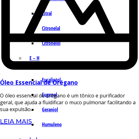
Citral
Citronelal
Citronelol
E – H
Eucaliptol
Óleo Essencial de Orégano
Eugenol
O óleo essencial de orégano é um tônico e purificador
geral, que ajuda a fluidificar o muco pulmonar facilitando a
sua expulsão.
Geraniol
LEIA MAIS
Humuleno