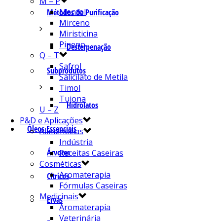
M – P
Mentol
Métodos de Purificação
Mirceno
Miristicina
Pineno
Desterpenação
Q – T
Safrol
Subprodutos
Salicilato de Metila
Timol
Tujona
Hidrolatos
U – Z
P&D e Aplicações
Óleos Essenciais
Alimentícias
Indústria
Árvores
Receitas Caseiras
Cosméticas
Aromaterapia
Cítricos
Fórmulas Caseiras
Medicinais
Ervas
Aromaterapia
Veterinária