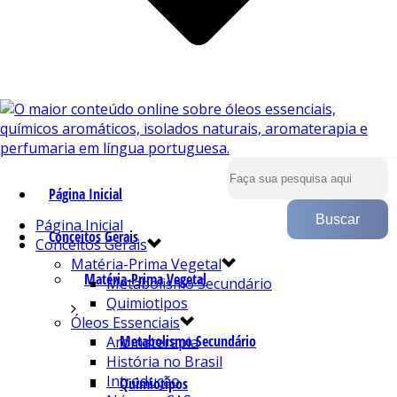
Página Inicial
Página Inicial
Conceitos Gerais
Conceitos Gerais
Matéria-Prima Vegetal
Matéria-Prima Vegetal
Metabolismo Secundário
Quimiotipos
Óleos Essenciais
Metabolismo Secundário
Aromaterapia
História no Brasil
Introdução
Quimiotipos