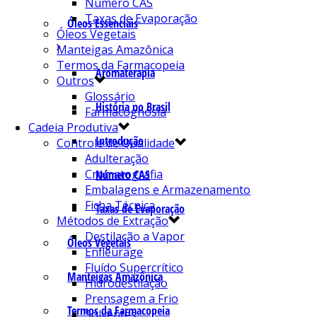
Número CAS
Taxas de Evaporação
Óleos Essenciais
Óleos Vegetais
Manteigas Amazônica
Termos da Farmacopeia
Aromaterapia
Outros
Glossário
História no Brasil
Farmacognosia
Cadeia Produtiva
Introdução
Controle de Qualidade
Adulteração
Cromatografia
Número CAS
Embalagens e Armazenamento
Ficha Técnica
Taxas de Evaporação
Métodos de Extração
Destilação a Vapor
Óleos Vegetais
Enfleurage
Fluído Supercrítico
Manteigas Amazônica
Hidrodestilação
Prensagem a Frio
Termos da Farmacopeia
Solventes