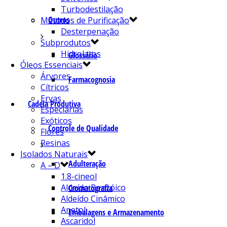
Turbodestilação
Outros
Métodos de Purificação
Desterpenação
Subprodutos
Hidrolatos
Glossário
Óleos Essenciais
Árvores
Farmacognosia
Cítricos
Ervas
Cadeia Produtiva
Especiarias
Exóticos
Controle de Qualidade
Flores
Resinas
Isolados Naturais
Adulteração
A – D
1.8-cineol
Aldeído Benzóico
Cromatografia
Aldeído Cinâmico
Anetol
Embalagens e Armazenamento
Ascaridol