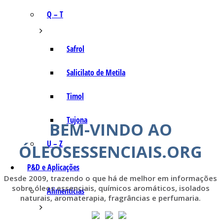
Q – T
Safrol
Salicilato de Metila
Timol
Tujona
BEM-VINDO AO
U – Z
ÓLEOSESSENCIAIS.ORG
P&D e Aplicações
Desde 2009, trazendo o que há de melhor em informações
sobre óleos essenciais, químicos aromáticos, isolados
Alimentícias
naturais, aromaterapia, fragrâncias e perfumaria.