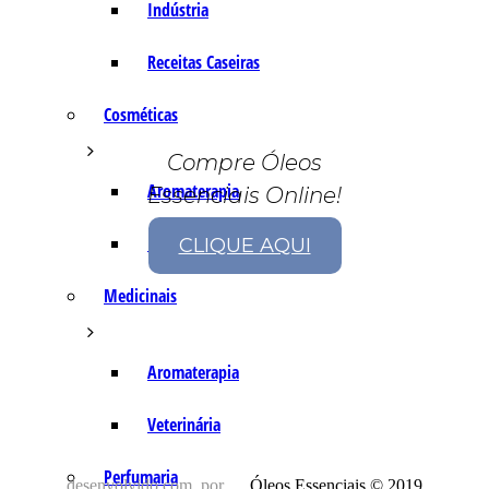
Indústria
Receitas Caseiras
Cosméticas
Compre Óleos
Aromaterapia
Essenciais Online!
Fórmulas Caseiras
CLIQUE AQUI
Medicinais
Aromaterapia
Veterinária
Perfumaria
desenvolvido com
por
Óleos Essenciais © 2019