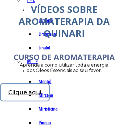
I – L
VÍDEOS SOBRE
AROMATERAPIA DA
Lemonal
QUINARI
Limoneno
Linalol
CURSO DE AROMATERAPIA
M – P
Aprenda a como utilizar toda a energia
dos Óleos Essenciais ao seu favor.
Mentol
Clique aqui
Mirceno
Miristicina
Pineno