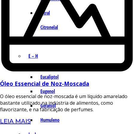
Citral
Citronelal
Citronelol
E – H
Eucaliptol
Óleo Essencial de Noz-Moscada
Eugenol
O óleo essencial de noz-moscada é um líquido amarelado
bastante utilizado na indústria de alimentos, como
Geraniol
flavorizante, e na fabricação de perfumes.
Humuleno
LEIA MAIS