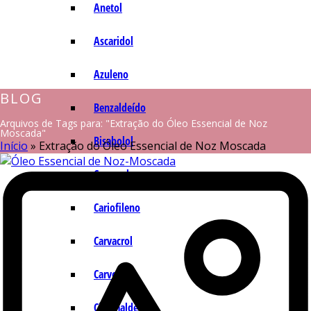
Anetol
Ascaridol
Azuleno
BLOG
Benzaldeído
Arquivos de Tags para: "Extração do Óleo Essencial de Noz
Moscada"
Bisabolol
Início
»
Extração do Óleo Essencial de Noz Moscada
Camazuleno
Cariofileno
Carvacrol
Carvona
Cinamaldeído