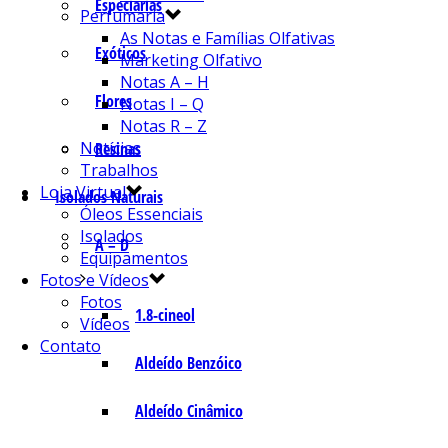
Especiarias
Perfumaria
As Notas e Famílias Olfativas
Exóticos
Marketing Olfativo
Notas A – H
Flores
Notas I – Q
Notas R – Z
Notícias
Resinas
Trabalhos
Loja Virtual
Isolados Naturais
Óleos Essenciais
Isolados
A – D
Equipamentos
Fotos e Vídeos
Fotos
1.8-cineol
Vídeos
Contato
Aldeído Benzóico
Aldeído Cinâmico