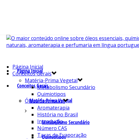
Página Inicial
Página Inicial
Conceitos Gerais
Matéria-Prima Vegetal
Conceitos Gerais
Metabolismo Secundário
Quimiotipos
Matéria-Prima Vegetal
Óleos Essenciais
Aromaterapia
História no Brasil
Introdução
Metabolismo Secundário
Número CAS
Taxas de Evaporação
Quimiotipos