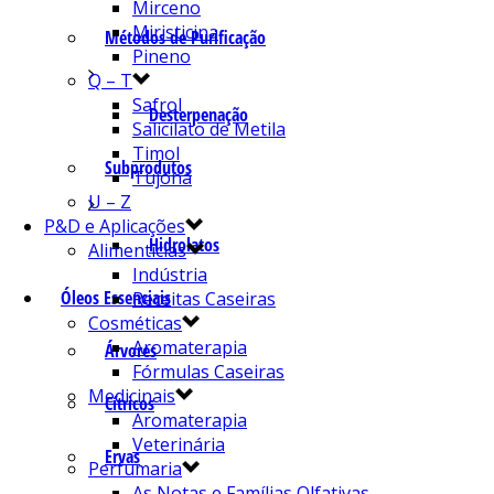
Mirceno
Miristicina
Métodos de Purificação
Pineno
Q – T
Safrol
Desterpenação
Salicilato de Metila
Timol
Subprodutos
Tujona
U – Z
P&D e Aplicações
Hidrolatos
Alimentícias
Indústria
Óleos Essenciais
Receitas Caseiras
Cosméticas
Aromaterapia
Árvores
Fórmulas Caseiras
Medicinais
Cítricos
Aromaterapia
Veterinária
Ervas
Perfumaria
As Notas e Famílias Olfativas