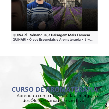
QUINARÍ - Sénanque, a Paisagem Mais Famosa da Aromaterapia
QUINARÍ - Óleos Essenciais e Aromaterapia
• 3 weeks ago
QU
CURSO DE AROMATERAPIA
Aprenda a como utilizar toda a energia
dos Óleos Essenciais ao seu favor.