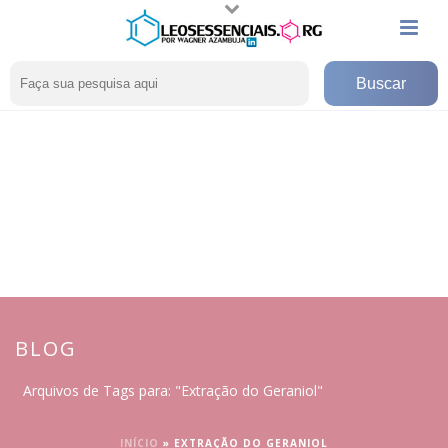
BLOG
Arquivos de Tags para: "Extração do Geraniol"
INÍCIO
»
EXTRAÇÃO DO GERANIOL