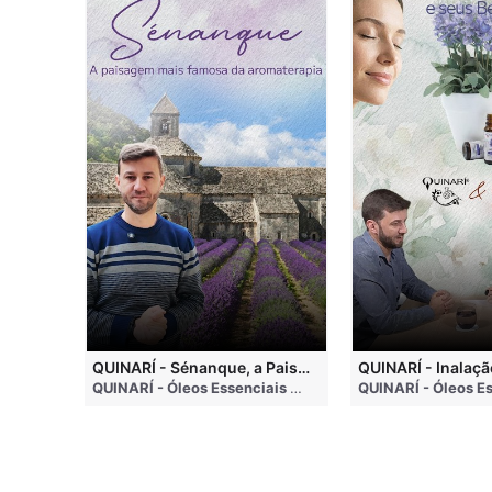
QUINARI - Métodos de Extração de Óleos Essenciais
QUINARÍ - Sénanque, a Paisagem Mais Famosa da Aromaterapia
QUINARÍ - Óleos Essenciais e Aromaterapia
• 4 months ago
QUINARÍ - Óleos Essenciais e Aromaterapia
• 3 weeks a