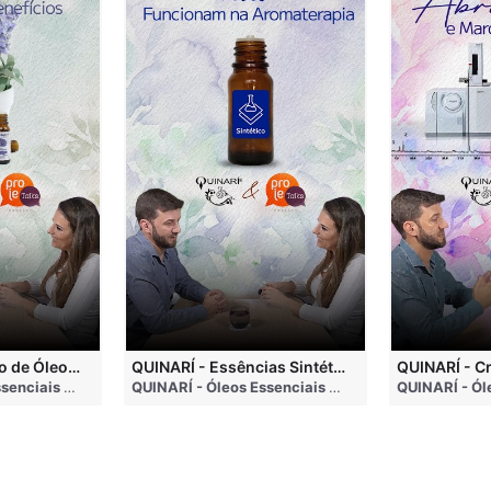
QUINARÍ - Inalação de Óleos Essenciais e Seus Benefícios
QUINARÍ - Essências Sintéticas NÃO Funcionam na Aromaterapia
go
QUINARÍ - Óleos Essenciais e Aromaterapia
• 3 months ago
QUINARÍ - Óleos Essenciais e Aromaterapia
• 3 mo