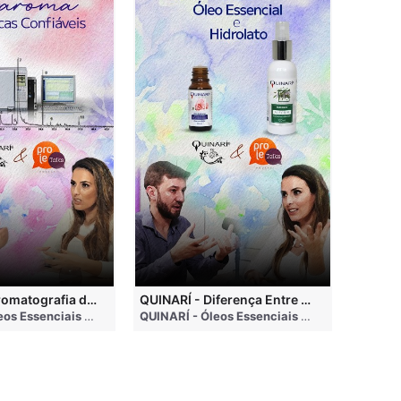
QUINARÍ - Cromatografia de Óleos Essenciais, ABRAROMA e Marcas Confiáveis
QUINARÍ - Diferença Entre Óleo Essencial e Hidrolato
nths ago
QUINARÍ - Óleos Essenciais e Aromaterapia
• 3 months ago
QUINARÍ - Óleos Essenciais e Aromaterapia
•