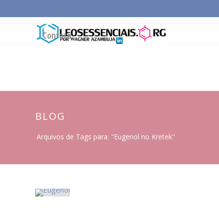
Página Inicial
Conceitos Gerais
Cadeia Pro
Contato
BLOG
Arquivos de Tags para: "Eugenol no Kretek"