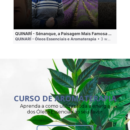
QUINARÍ - Sénanque, a Paisagem Mais Famosa da Aromaterapia
QUINARÍ - Óleos Essenciais e Aromaterapia
• 3 weeks ago
QU
CURSO DE AROMATERAPIA
Aprenda a como utilizar toda a energia
dos Óleos Essenciais ao seu favor.