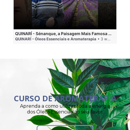
QUINARÍ - Sénanque, a Paisagem Mais Famosa da Aromaterapia
QUINARÍ - Óleos Essenciais e Aromaterapia
• 3 weeks ago
QU
CURSO DE AROMATERAPIA
Aprenda a como utilizar toda a energia
dos Óleos Essenciais ao seu favor.