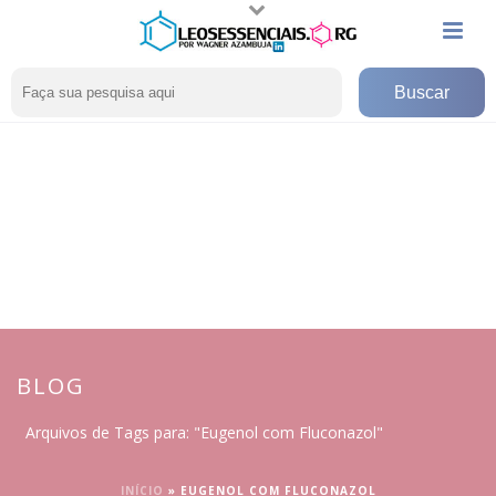
BLOG
Arquivos de Tags para: "Eugenol com Fluconazol"
INÍCIO
»
EUGENOL COM FLUCONAZOL