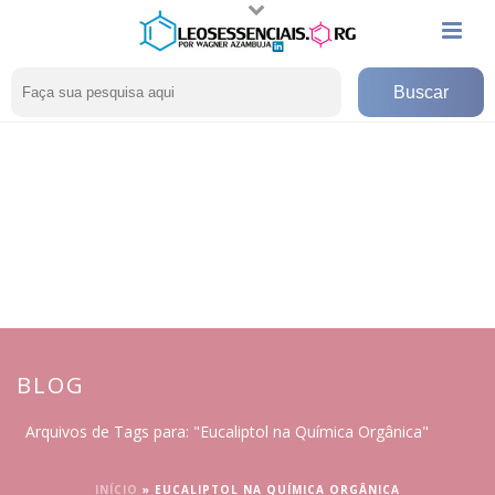
BLOG
Arquivos de Tags para: "Eucaliptol na Química Orgânica"
INÍCIO
»
EUCALIPTOL NA QUÍMICA ORGÂNICA