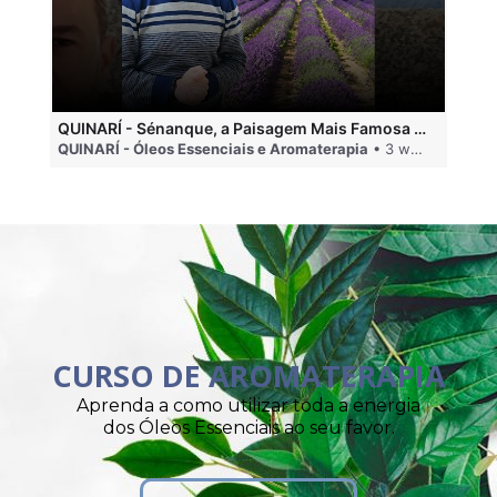
QUINARÍ - Sénanque, a Paisagem Mais Famosa da Aromaterapia
QUINARÍ - Óleos Essenciais e Aromaterapia
• 3 weeks ago
QU
CURSO DE AROMATERAPIA
Aprenda a como utilizar toda a energia
dos Óleos Essenciais ao seu favor.