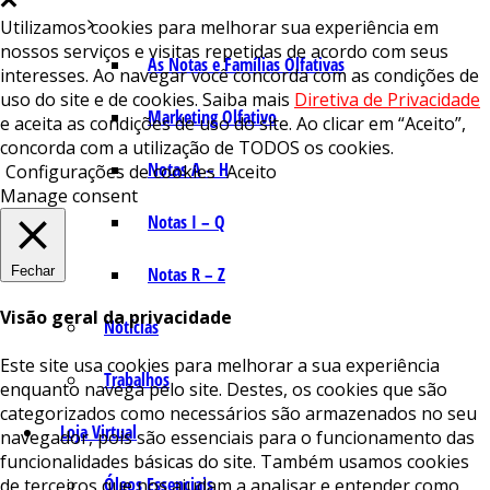
Utilizamos cookies para melhorar sua experiência em
nossos serviços e visitas repetidas de acordo com seus
As Notas e Famílias Olfativas
interesses. Ao navegar você concorda com as condições de
uso do site e de cookies. Saiba mais
Diretiva de Privacidade
Marketing Olfativo
e aceita as condições de uso do site. Ao clicar em “Aceito”,
concorda com a utilização de TODOS os cookies.
Notas A – H
Configurações de cookies
Aceito
Manage consent
Notas I – Q
Fechar
Notas R – Z
Visão geral da privacidade
Notícias
Este site usa cookies para melhorar a sua experiência
Trabalhos
enquanto navega pelo site. Destes, os cookies que são
categorizados como necessários são armazenados no seu
Loja Virtual
navegador, pois são essenciais para o funcionamento das
funcionalidades básicas do site. Também usamos cookies
Óleos Essenciais
de terceiros que nos ajudam a analisar e entender como