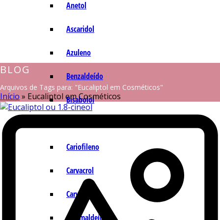
Anetol
Ascaridol
Azuleno
BLOG
Benzaldeído
Arquivos de Tags para: "Eucaliptol em Cosméticos"
Início
»
Eucaliptol em Cosméticos
Bisabolol
Camazuleno
Cariofileno
Carvacrol
Carvona
Cinamaldeído