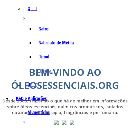
Q – T
Safrol
Salicilato de Metila
Timol
BEM-VINDO AO
Tujona
ÓLEOSESSENCIAIS.ORG
U – Z
P&D e Aplicações
Desde 2009, trazendo o que há de melhor em informações
sobre óleos essenciais, químicos aromáticos, isolados
Alimentícias
naturais, aromaterapia, fragrâncias e perfumaria.