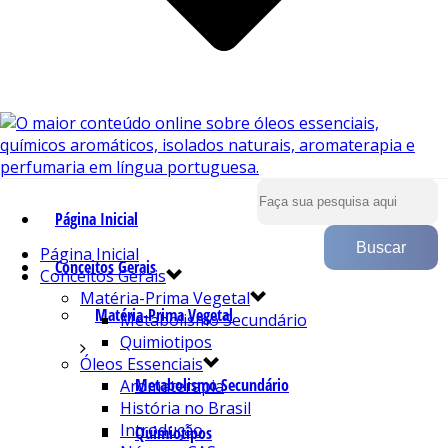
Página Inicial
Página Inicial
Conceitos Gerais
Conceitos Gerais
Matéria-Prima Vegetal
Matéria-Prima Vegetal
Metabolismo Secundário
Quimiotipos
Óleos Essenciais
Metabolismo Secundário
Aromaterapia
História no Brasil
Introdução
Quimiotipos