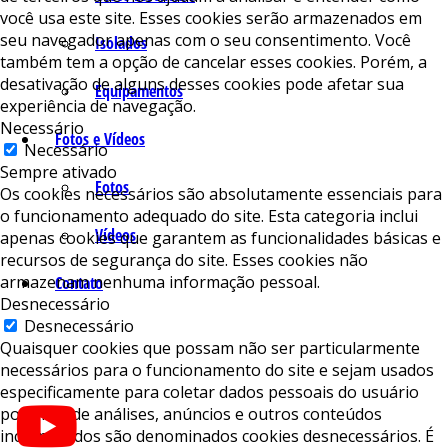
você usa este site. Esses cookies serão armazenados em
seu navegador apenas com o seu consentimento. Você
Isolados
também tem a opção de cancelar esses cookies. Porém, a
desativação de alguns desses cookies pode afetar sua
Equipamentos
experiência de navegação.
Necessário
Fotos e Vídeos
Necessário
Sempre ativado
Fotos
Os cookies necessários são absolutamente essenciais para
o funcionamento adequado do site. Esta categoria inclui
Vídeos
apenas cookies que garantem as funcionalidades básicas e
recursos de segurança do site. Esses cookies não
armazenam nenhuma informação pessoal.
Contato
Desnecessário
Desnecessário
Quaisquer cookies que possam não ser particularmente
necessários para o funcionamento do site e sejam usados ​​
especificamente para coletar dados pessoais do usuário
por meio de análises, anúncios e outros conteúdos
incorporados são denominados cookies desnecessários. É