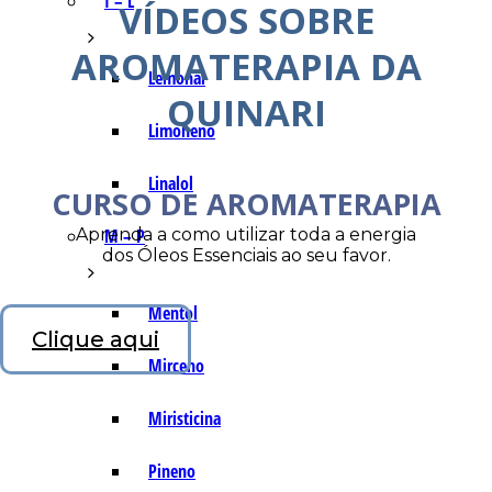
I – L
VÍDEOS SOBRE
AROMATERAPIA DA
Lemonal
QUINARI
Limoneno
Linalol
CURSO DE AROMATERAPIA
Aprenda a como utilizar toda a energia
M – P
dos Óleos Essenciais ao seu favor.
Mentol
Clique aqui
Mirceno
Miristicina
Pineno