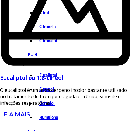
Citral
Citronelal
Citronelol
E – H
Eucaliptol
Eucaliptol ou 1.8-cineol
Eugenol
O eucaliptol é um monoterpeno incolor bastante utilizado
no tratamento de bronquite aguda e crônica, sinusite e
infecções respiratórias.
Geraniol
LEIA MAIS
Humuleno