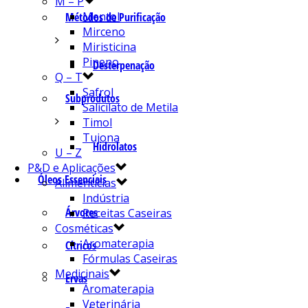
M – P
Mentol
Métodos de Purificação
Mirceno
Miristicina
Pineno
Desterpenação
Q – T
Safrol
Subprodutos
Salicilato de Metila
Timol
Tujona
Hidrolatos
U – Z
P&D e Aplicações
Óleos Essenciais
Alimentícias
Indústria
Árvores
Receitas Caseiras
Cosméticas
Aromaterapia
Cítricos
Fórmulas Caseiras
Medicinais
Ervas
Aromaterapia
Veterinária