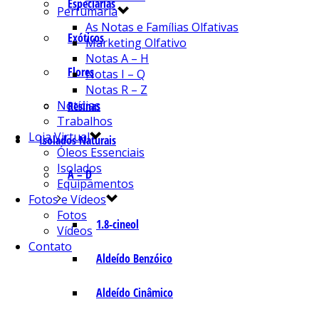
Especiarias
Perfumaria
As Notas e Famílias Olfativas
Exóticos
Marketing Olfativo
Notas A – H
Flores
Notas I – Q
Notas R – Z
Notícias
Resinas
Trabalhos
Loja Virtual
Isolados Naturais
Óleos Essenciais
Isolados
A – D
Equipamentos
Fotos e Vídeos
Fotos
1.8-cineol
Vídeos
Contato
Aldeído Benzóico
Aldeído Cinâmico