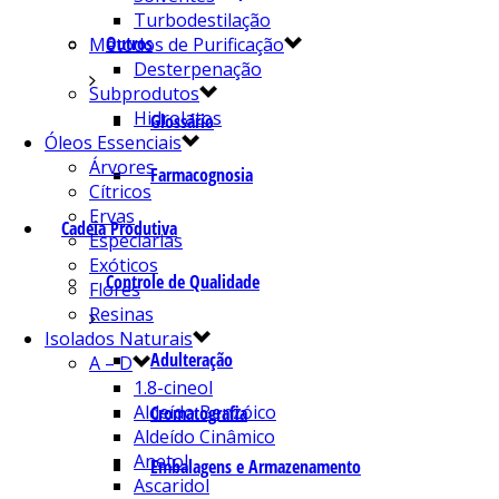
Turbodestilação
Outros
Métodos de Purificação
Desterpenação
Subprodutos
Hidrolatos
Glossário
Óleos Essenciais
Árvores
Farmacognosia
Cítricos
Ervas
Cadeia Produtiva
Especiarias
Exóticos
Controle de Qualidade
Flores
Resinas
Isolados Naturais
Adulteração
A – D
1.8-cineol
Aldeído Benzóico
Cromatografia
Aldeído Cinâmico
Anetol
Embalagens e Armazenamento
Ascaridol