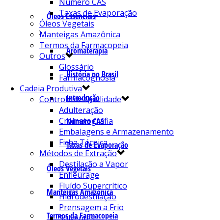
Número CAS
Taxas de Evaporação
Óleos Essenciais
Óleos Vegetais
Manteigas Amazônica
Termos da Farmacopeia
Aromaterapia
Outros
Glossário
História no Brasil
Farmacognosia
Cadeia Produtiva
Introdução
Controle de Qualidade
Adulteração
Cromatografia
Número CAS
Embalagens e Armazenamento
Ficha Técnica
Taxas de Evaporação
Métodos de Extração
Destilação a Vapor
Óleos Vegetais
Enfleurage
Fluído Supercrítico
Manteigas Amazônica
Hidrodestilação
Prensagem a Frio
Termos da Farmacopeia
Solventes