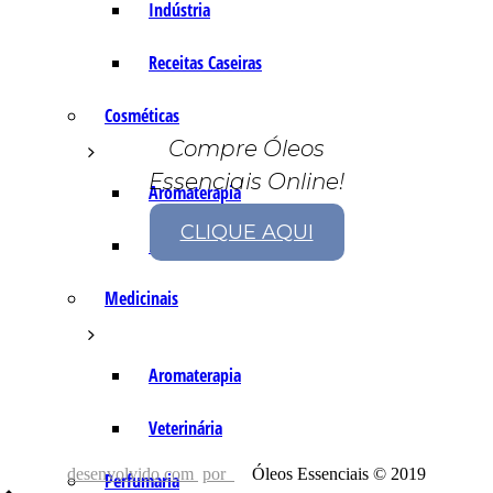
Indústria
Receitas Caseiras
Cosméticas
Compre Óleos
Essenciais Online!
Aromaterapia
CLIQUE AQUI
Fórmulas Caseiras
Medicinais
Aromaterapia
Veterinária
desenvolvido com
por
Óleos Essenciais © 2019
Perfumaria