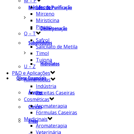
M – P
Mentol
Métodos de Purificação
Mirceno
Miristicina
Pineno
Desterpenação
Q – T
Safrol
Subprodutos
Salicilato de Metila
Timol
Tujona
Hidrolatos
U – Z
P&D e Aplicações
Óleos Essenciais
Alimentícias
Indústria
Árvores
Receitas Caseiras
Cosméticas
Aromaterapia
Cítricos
Fórmulas Caseiras
Medicinais
Ervas
Aromaterapia
Veterinária