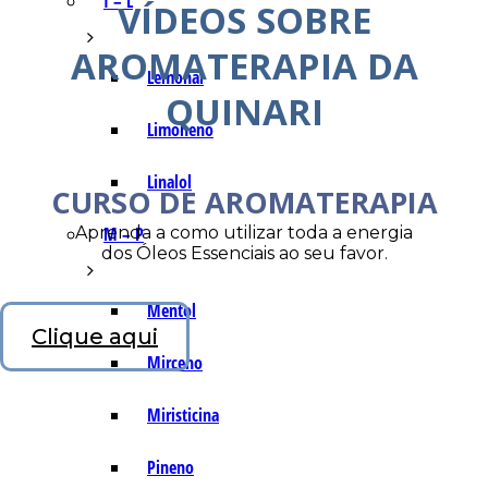
I – L
VÍDEOS SOBRE
AROMATERAPIA DA
Lemonal
QUINARI
Limoneno
Linalol
CURSO DE AROMATERAPIA
Aprenda a como utilizar toda a energia
M – P
dos Óleos Essenciais ao seu favor.
Mentol
Clique aqui
Mirceno
Miristicina
Pineno