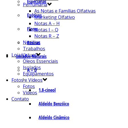
Especiarias
Perfumaria
As Notas e Famílias Olfativas
Exóticos
Marketing Olfativo
Notas A – H
Flores
Notas I – Q
Notas R – Z
Notícias
Resinas
Trabalhos
Loja Virtual
Isolados Naturais
Óleos Essenciais
Isolados
A – D
Equipamentos
Fotos e Vídeos
Fotos
1.8-cineol
Vídeos
Contato
Aldeído Benzóico
Aldeído Cinâmico