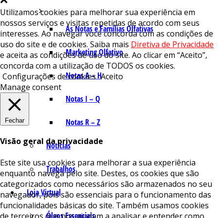
Utilizamos cookies para melhorar sua experiência em
nossos serviços e visitas repetidas de acordo com seus
As Notas e Famílias Olfativas
interesses. Ao navegar você concorda com as condições de
uso do site e de cookies. Saiba mais
Diretiva de Privacidade
Marketing Olfativo
e aceita as condições de uso do site. Ao clicar em “Aceito”,
concorda com a utilização de TODOS os cookies.
Notas A – H
Configurações de cookies
Aceito
Manage consent
Notas I – Q
Fechar
Notas R – Z
Visão geral da privacidade
Notícias
Este site usa cookies para melhorar a sua experiência
Trabalhos
enquanto navega pelo site. Destes, os cookies que são
categorizados como necessários são armazenados no seu
Loja Virtual
navegador, pois são essenciais para o funcionamento das
funcionalidades básicas do site. Também usamos cookies
Óleos Essenciais
de terceiros que nos ajudam a analisar e entender como