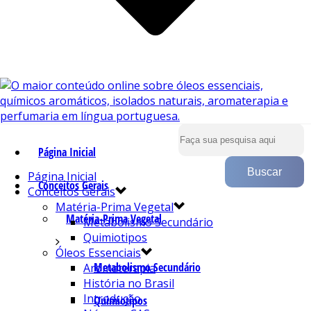
Página Inicial
Página Inicial
Conceitos Gerais
Conceitos Gerais
Matéria-Prima Vegetal
Matéria-Prima Vegetal
Metabolismo Secundário
Quimiotipos
Óleos Essenciais
Metabolismo Secundário
Aromaterapia
História no Brasil
Introdução
Quimiotipos