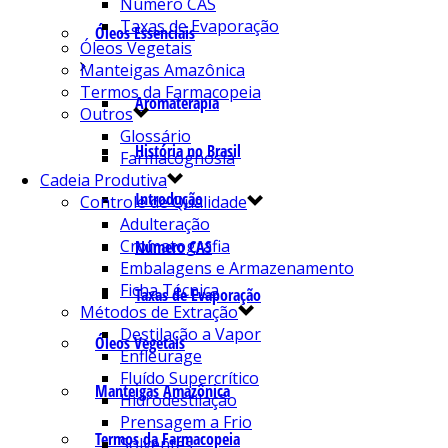
Número CAS
Taxas de Evaporação
Óleos Essenciais
Óleos Vegetais
Manteigas Amazônica
Termos da Farmacopeia
Aromaterapia
Outros
Glossário
História no Brasil
Farmacognosia
Cadeia Produtiva
Introdução
Controle de Qualidade
Adulteração
Cromatografia
Número CAS
Embalagens e Armazenamento
Ficha Técnica
Taxas de Evaporação
Métodos de Extração
Destilação a Vapor
Óleos Vegetais
Enfleurage
Fluído Supercrítico
Manteigas Amazônica
Hidrodestilação
Prensagem a Frio
Termos da Farmacopeia
Solventes