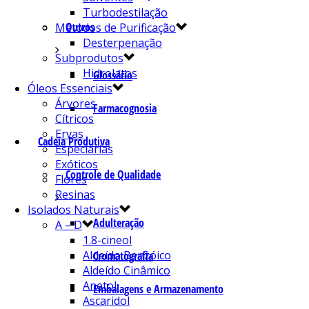
Turbodestilação
Outros
Métodos de Purificação
Desterpenação
Subprodutos
Hidrolatos
Glossário
Óleos Essenciais
Árvores
Farmacognosia
Cítricos
Ervas
Cadeia Produtiva
Especiarias
Exóticos
Controle de Qualidade
Flores
Resinas
Isolados Naturais
Adulteração
A – D
1.8-cineol
Aldeído Benzóico
Cromatografia
Aldeído Cinâmico
Anetol
Embalagens e Armazenamento
Ascaridol