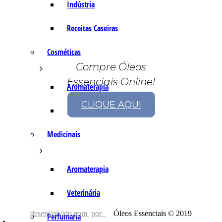
Indústria
Receitas Caseiras
Cosméticas
Compre Óleos
Essenciais Online!
Aromaterapia
CLIQUE AQUI
Fórmulas Caseiras
Medicinais
Aromaterapia
Veterinária
desenvolvido com
por
Óleos Essenciais © 2019
Perfumaria