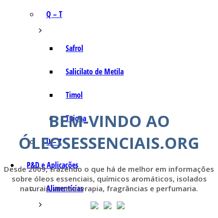
Q – T
Safrol
Salicilato de Metila
Timol
BEM-VINDO AO
Tujona
ÓLEOSESSENCIAIS.ORG
U – Z
P&D e Aplicações
Desde 2009, trazendo o que há de melhor em informações
sobre óleos essenciais, químicos aromáticos, isolados
Alimentícias
naturais, aromaterapia, fragrâncias e perfumaria.