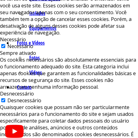
você usa este site. Esses cookies serão armazenados em
seu navegador apenas com o seu consentimento. Você
Isolados
também tem a opção de cancelar esses cookies. Porém, a
desativação de alguns desses cookies pode afetar sua
Equipamentos
experiência de navegação.
Necessário
Fotos e Vídeos
Necessário
Sempre ativado
Fotos
Os cookies necessários são absolutamente essenciais para
o funcionamento adequado do site. Esta categoria inclui
Vídeos
apenas cookies que garantem as funcionalidades básicas e
recursos de segurança do site. Esses cookies não
armazenam nenhuma informação pessoal.
Contato
Desnecessário
Desnecessário
Quaisquer cookies que possam não ser particularmente
necessários para o funcionamento do site e sejam usados ​​
especificamente para coletar dados pessoais do usuário
por meio de análises, anúncios e outros conteúdos
incorporados são denominados cookies desnecessários. É