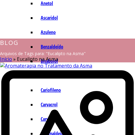
Anetol
Ascaridol
Azuleno
BLOG
Benzaldeído
Arquivos de Tags para: "Eucalipto na Asma"
Início
»
Eucalipto na Asma
Bisabolol
Camazuleno
Cariofileno
Carvacrol
Carvona
Cinamaldeído