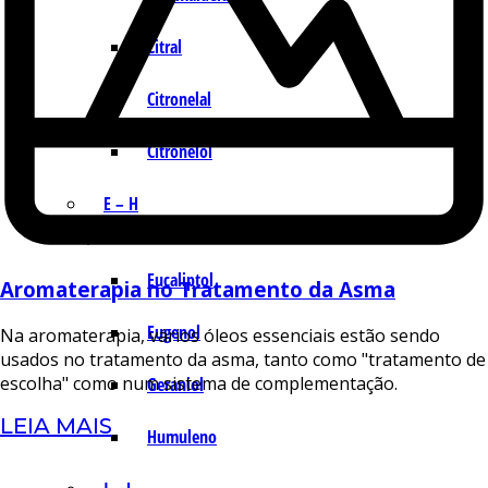
Citral
Citronelal
Citronelol
E – H
Eucaliptol
Aromaterapia no Tratamento da Asma
Eugenol
Na aromaterapia, vários óleos essenciais estão sendo
usados no tratamento da asma, tanto como "tratamento de
escolha" como num sistema de complementação.
Geraniol
LEIA MAIS
Humuleno