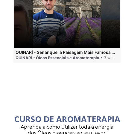
QUINARÍ - Sénanque, a Paisagem Mais Famosa da Aromaterapia
QUINARÍ - Óleos Essenciais e Aromaterapia
• 3 weeks ago
QU
CURSO DE AROMATERAPIA
Aprenda a como utilizar toda a energia
dos Óleos Essenciais ao seu favor.