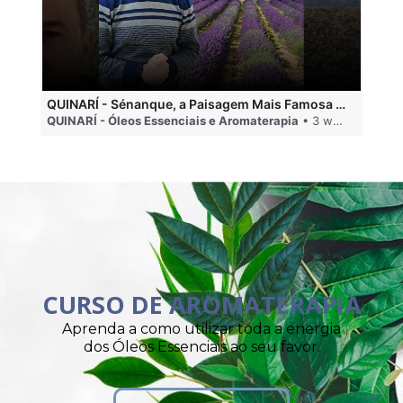
QUINARÍ - Sénanque, a Paisagem Mais Famosa da Aromaterapia
QUINARÍ - Óleos Essenciais e Aromaterapia
• 3 weeks ago
QU
CURSO DE AROMATERAPIA
Aprenda a como utilizar toda a energia
dos Óleos Essenciais ao seu favor.