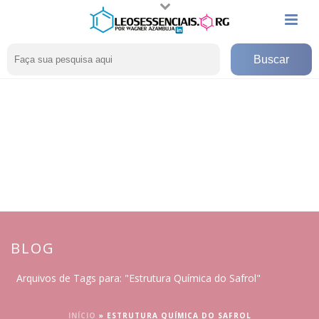
BLOG
Arquivos de Tags para: "Estrutura Química do Safrol"
INÍCIO
»
ESTRUTURA QUÍMICA DO SAFROL