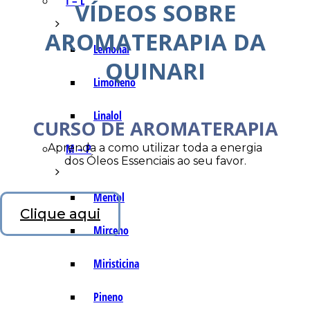
I – L
VÍDEOS SOBRE
AROMATERAPIA DA
Lemonal
QUINARI
Limoneno
Linalol
CURSO DE AROMATERAPIA
Aprenda a como utilizar toda a energia
M – P
dos Óleos Essenciais ao seu favor.
Mentol
Clique aqui
Mirceno
Miristicina
Pineno