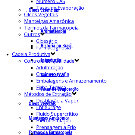
Número CAS
Taxas de Evaporação
Óleos Essenciais
Óleos Vegetais
Manteigas Amazônica
Termos da Farmacopeia
Aromaterapia
Outros
Glossário
História no Brasil
Farmacognosia
Cadeia Produtiva
Introdução
Controle de Qualidade
Adulteração
Cromatografia
Número CAS
Embalagens e Armazenamento
Ficha Técnica
Taxas de Evaporação
Métodos de Extração
Destilação a Vapor
Óleos Vegetais
Enfleurage
Fluído Supercrítico
Manteigas Amazônica
Hidrodestilação
Prensagem a Frio
Termos da Farmacopeia
Solventes