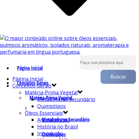
Página Inicial
Página Inicial
Conceitos Gerais
Conceitos Gerais
Matéria-Prima Vegetal
Matéria-Prima Vegetal
Metabolismo Secundário
Quimiotipos
Óleos Essenciais
Metabolismo Secundário
Aromaterapia
História no Brasil
Introdução
Quimiotipos