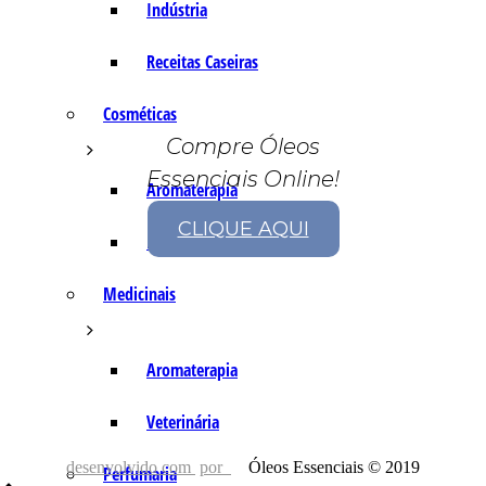
Indústria
Receitas Caseiras
Cosméticas
Compre Óleos
Essenciais Online!
Aromaterapia
CLIQUE AQUI
Fórmulas Caseiras
Medicinais
Aromaterapia
Veterinária
desenvolvido com
por
Óleos Essenciais © 2019
Perfumaria