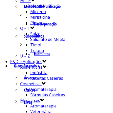
M – P
Mentol
Métodos de Purificação
Mirceno
Miristicina
Pineno
Desterpenação
Q – T
Safrol
Subprodutos
Salicilato de Metila
Timol
Tujona
Hidrolatos
U – Z
P&D e Aplicações
Óleos Essenciais
Alimentícias
Indústria
Árvores
Receitas Caseiras
Cosméticas
Aromaterapia
Cítricos
Fórmulas Caseiras
Medicinais
Ervas
Aromaterapia
Veterinária