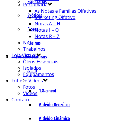
Especiarias
Perfumaria
As Notas e Famílias Olfativas
Exóticos
Marketing Olfativo
Notas A – H
Flores
Notas I – Q
Notas R – Z
Notícias
Resinas
Trabalhos
Loja Virtual
Isolados Naturais
Óleos Essenciais
Isolados
A – D
Equipamentos
Fotos e Vídeos
Fotos
1.8-cineol
Vídeos
Contato
Aldeído Benzóico
Aldeído Cinâmico