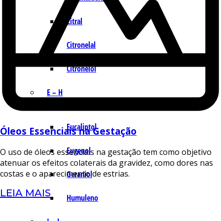
Citral
Citronelal
Citronelol
E – H
Eucaliptol
Óleos Essenciais na Gestação
Eugenol
O uso de óleos essenciais na gestação tem como objetivo
atenuar os efeitos colaterais da gravidez, como dores nas
costas e o aparecimento de estrias.
Geraniol
LEIA MAIS
Humuleno