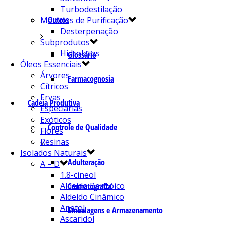
Turbodestilação
Outros
Métodos de Purificação
Desterpenação
Subprodutos
Hidrolatos
Glossário
Óleos Essenciais
Árvores
Farmacognosia
Cítricos
Ervas
Cadeia Produtiva
Especiarias
Exóticos
Controle de Qualidade
Flores
Resinas
Isolados Naturais
Adulteração
A – D
1.8-cineol
Aldeído Benzóico
Cromatografia
Aldeído Cinâmico
Anetol
Embalagens e Armazenamento
Ascaridol