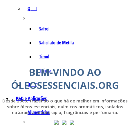
Q – T
Safrol
Salicilato de Metila
Timol
BEM-VINDO AO
Tujona
ÓLEOSESSENCIAIS.ORG
U – Z
P&D e Aplicações
Desde 2009, trazendo o que há de melhor em informações
sobre óleos essenciais, químicos aromáticos, isolados
Alimentícias
naturais, aromaterapia, fragrâncias e perfumaria.