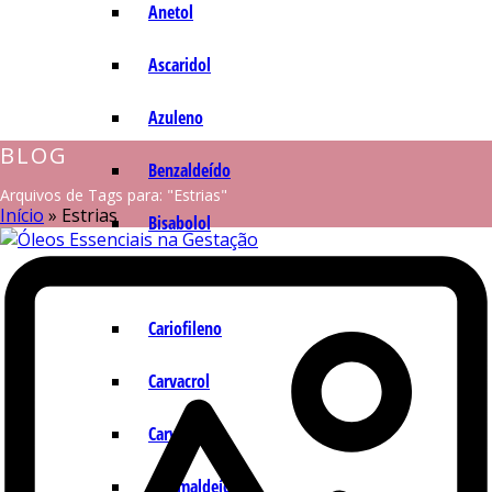
Anetol
Ascaridol
Azuleno
BLOG
Benzaldeído
Arquivos de Tags para: "Estrias"
Início
»
Estrias
Bisabolol
Camazuleno
Cariofileno
Carvacrol
Carvona
Cinamaldeído