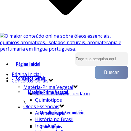
Página Inicial
Página Inicial
Conceitos Gerais
Conceitos Gerais
Matéria-Prima Vegetal
Matéria-Prima Vegetal
Metabolismo Secundário
Quimiotipos
Óleos Essenciais
Metabolismo Secundário
Aromaterapia
História no Brasil
Introdução
Quimiotipos