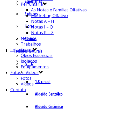
Especiarias
Perfumaria
As Notas e Famílias Olfativas
Exóticos
Marketing Olfativo
Notas A – H
Flores
Notas I – Q
Notas R – Z
Notícias
Resinas
Trabalhos
Loja Virtual
Isolados Naturais
Óleos Essenciais
Isolados
A – D
Equipamentos
Fotos e Vídeos
Fotos
1.8-cineol
Vídeos
Contato
Aldeído Benzóico
Aldeído Cinâmico