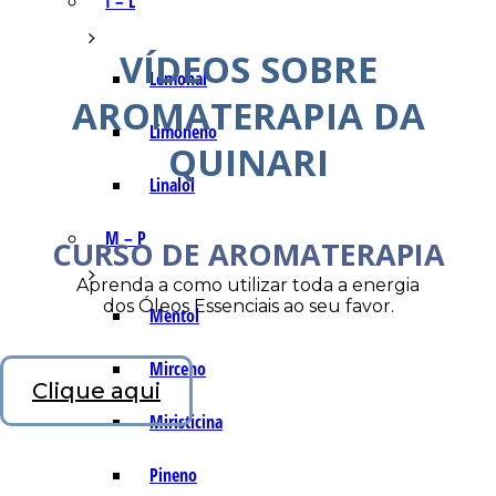
I – L
VÍDEOS SOBRE
Lemonal
AROMATERAPIA DA
Limoneno
QUINARI
Linalol
M – P
CURSO DE AROMATERAPIA
Aprenda a como utilizar toda a energia
dos Óleos Essenciais ao seu favor.
Mentol
Mirceno
Clique aqui
Miristicina
Pineno