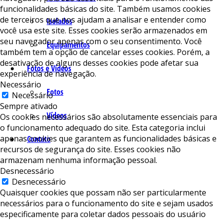
funcionalidades básicas do site. Também usamos cookies
de terceiros que nos ajudam a analisar e entender como
Isolados
você usa este site. Esses cookies serão armazenados em
seu navegador apenas com o seu consentimento. Você
Equipamentos
também tem a opção de cancelar esses cookies. Porém, a
desativação de alguns desses cookies pode afetar sua
Fotos e Vídeos
experiência de navegação.
Necessário
Fotos
Necessário
Sempre ativado
Vídeos
Os cookies necessários são absolutamente essenciais para
o funcionamento adequado do site. Esta categoria inclui
apenas cookies que garantem as funcionalidades básicas e
Contato
recursos de segurança do site. Esses cookies não
armazenam nenhuma informação pessoal.
Desnecessário
Desnecessário
Quaisquer cookies que possam não ser particularmente
necessários para o funcionamento do site e sejam usados ​​
especificamente para coletar dados pessoais do usuário