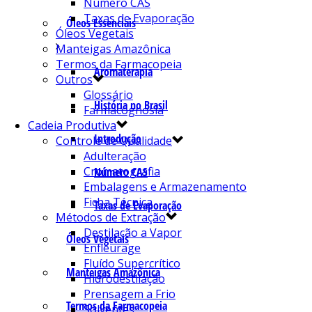
Número CAS
Taxas de Evaporação
Óleos Essenciais
Óleos Vegetais
Manteigas Amazônica
Termos da Farmacopeia
Aromaterapia
Outros
Glossário
História no Brasil
Farmacognosia
Cadeia Produtiva
Introdução
Controle de Qualidade
Adulteração
Cromatografia
Número CAS
Embalagens e Armazenamento
Ficha Técnica
Taxas de Evaporação
Métodos de Extração
Destilação a Vapor
Óleos Vegetais
Enfleurage
Fluído Supercrítico
Manteigas Amazônica
Hidrodestilação
Prensagem a Frio
Termos da Farmacopeia
Solventes