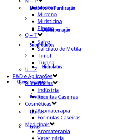
M – P
Mentol
Métodos de Purificação
Mirceno
Miristicina
Pineno
Desterpenação
Q – T
Safrol
Subprodutos
Salicilato de Metila
Timol
Tujona
Hidrolatos
U – Z
P&D e Aplicações
Óleos Essenciais
Alimentícias
Indústria
Árvores
Receitas Caseiras
Cosméticas
Aromaterapia
Cítricos
Fórmulas Caseiras
Medicinais
Ervas
Aromaterapia
Veterinária