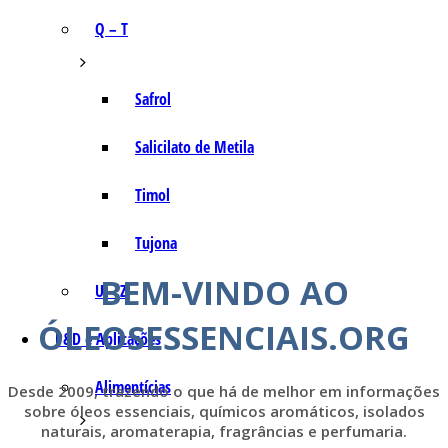
Q – T
Safrol
Salicilato de Metila
Timol
Tujona
BEM-VINDO AO
U – Z
ÓLEOSESSENCIAIS.ORG
P&D e Aplicações
Alimentícias
Desde 2009, trazendo o que há de melhor em informações
sobre óleos essenciais, químicos aromáticos, isolados
naturais, aromaterapia, fragrâncias e perfumaria.