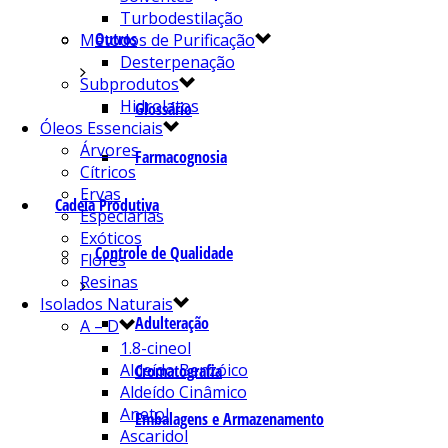
Turbodestilação
Outros
Métodos de Purificação
Desterpenação
Subprodutos
Hidrolatos
Glossário
Óleos Essenciais
Árvores
Farmacognosia
Cítricos
Ervas
Cadeia Produtiva
Especiarias
Exóticos
Controle de Qualidade
Flores
Resinas
Isolados Naturais
Adulteração
A – D
1.8-cineol
Aldeído Benzóico
Cromatografia
Aldeído Cinâmico
Anetol
Embalagens e Armazenamento
Ascaridol