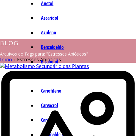
Anetol
Ascaridol
Azuleno
BLOG
Benzaldeído
Arquivos de Tags para: "Estresses Abióticos"
Início
»
Estresses Abióticos
Bisabolol
Camazuleno
Cariofileno
Carvacrol
Carvona
Cinamaldeído