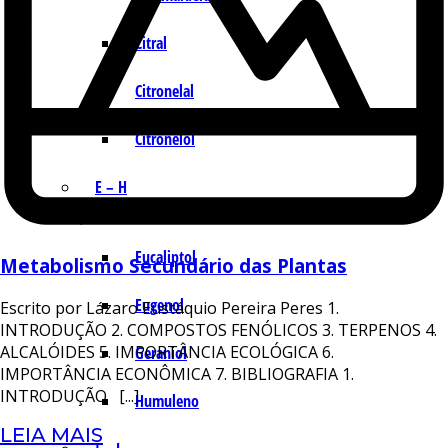
Citral
Citronelal
Citronelol
E – H
Eucaliptol
Metabolismo Secundário das Plantas
Eugenol
Escrito por Lázaro Eustáquio Pereira Peres 1.
INTRODUÇÃO 2. COMPOSTOS FENÓLICOS 3. TERPENOS 4.
ALCALÓIDES 5. IMPORTÂNCIA ECOLÓGICA 6.
Geraniol
IMPORTÂNCIA ECONÔMICA 7. BIBLIOGRAFIA 1.
INTRODUÇÃO [...]
Humuleno
LEIA MAIS