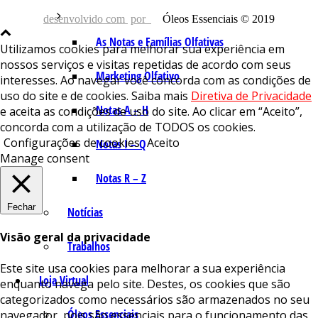
desenvolvido com
por
Óleos Essenciais © 2019
As Notas e Famílias Olfativas
Utilizamos cookies para melhorar sua experiência em
nossos serviços e visitas repetidas de acordo com seus
Marketing Olfativo
interesses. Ao navegar você concorda com as condições de
uso do site e de cookies. Saiba mais
Diretiva de Privacidade
Notas A – H
e aceita as condições de uso do site. Ao clicar em “Aceito”,
concorda com a utilização de TODOS os cookies.
Configurações de cookies
Aceito
Notas I – Q
Manage consent
Notas R – Z
Fechar
Notícias
Visão geral da privacidade
Trabalhos
Este site usa cookies para melhorar a sua experiência
Loja Virtual
enquanto navega pelo site. Destes, os cookies que são
categorizados como necessários são armazenados no seu
Óleos Essenciais
navegador, pois são essenciais para o funcionamento das