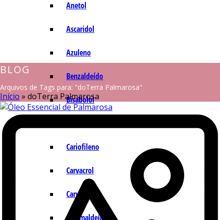
Anetol
Ascaridol
Azuleno
BLOG
Benzaldeído
Arquivos de Tags para: "doTerra Palmarosa"
Início
»
doTerra Palmarosa
Bisabolol
Camazuleno
Cariofileno
Carvacrol
Carvona
Cinamaldeído