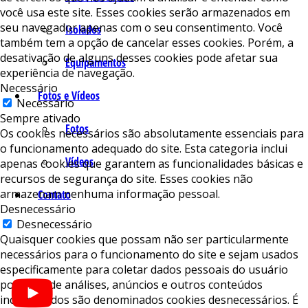
você usa este site. Esses cookies serão armazenados em
seu navegador apenas com o seu consentimento. Você
Isolados
também tem a opção de cancelar esses cookies. Porém, a
desativação de alguns desses cookies pode afetar sua
Equipamentos
experiência de navegação.
Necessário
Fotos e Vídeos
Necessário
Sempre ativado
Fotos
Os cookies necessários são absolutamente essenciais para
o funcionamento adequado do site. Esta categoria inclui
Vídeos
apenas cookies que garantem as funcionalidades básicas e
recursos de segurança do site. Esses cookies não
armazenam nenhuma informação pessoal.
Contato
Desnecessário
Desnecessário
Quaisquer cookies que possam não ser particularmente
necessários para o funcionamento do site e sejam usados ​​
especificamente para coletar dados pessoais do usuário
por meio de análises, anúncios e outros conteúdos
incorporados são denominados cookies desnecessários. É