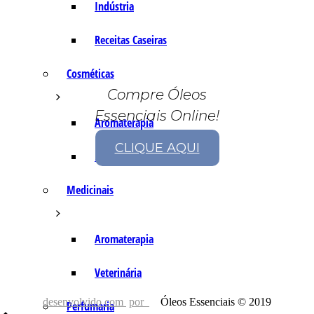
Indústria
Receitas Caseiras
Cosméticas
Compre Óleos
Essenciais Online!
Aromaterapia
CLIQUE AQUI
Fórmulas Caseiras
Medicinais
Aromaterapia
Veterinária
desenvolvido com
por
Óleos Essenciais © 2019
Perfumaria