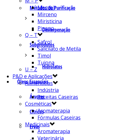
M – P
Mentol
Métodos de Purificação
Mirceno
Miristicina
Pineno
Desterpenação
Q – T
Safrol
Subprodutos
Salicilato de Metila
Timol
Tujona
Hidrolatos
U – Z
P&D e Aplicações
Óleos Essenciais
Alimentícias
Indústria
Árvores
Receitas Caseiras
Cosméticas
Aromaterapia
Cítricos
Fórmulas Caseiras
Medicinais
Ervas
Aromaterapia
Veterinária