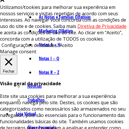
Utilizamos cookies para melhorar sua experiência em
nossos serviços e visitas repetidas de acordo com seus
As Notas e Famílias Olfativas
interesses. Ao navegar você concorda com as condições de
uso do site e de cookies. Saiba mais
Diretiva de Privacidade
Marketing Olfativo
e aceita as condições de uso do site. Ao clicar em “Aceito”,
concorda com a utilização de TODOS os cookies.
Notas A – H
Configurações de cookies
Aceito
Manage consent
Notas I – Q
Fechar
Notas R – Z
Visão geral da privacidade
Notícias
Este site usa cookies para melhorar a sua experiência
Trabalhos
enquanto navega pelo site. Destes, os cookies que são
categorizados como necessários são armazenados no seu
Loja Virtual
navegador, pois são essenciais para o funcionamento das
funcionalidades básicas do site. Também usamos cookies
Óleos Essenciais
de terceiros que nos ajudam a analisar e entender como