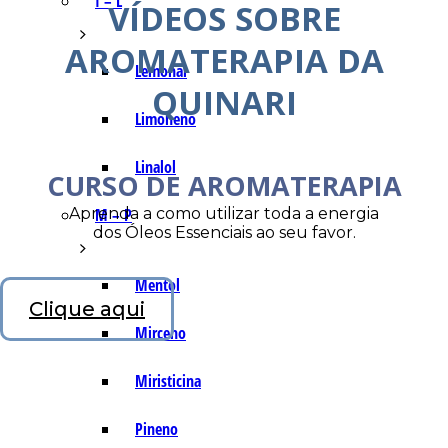
I – L
VÍDEOS SOBRE
AROMATERAPIA DA
Lemonal
QUINARI
Limoneno
Linalol
CURSO DE AROMATERAPIA
Aprenda a como utilizar toda a energia
M – P
dos Óleos Essenciais ao seu favor.
Mentol
Clique aqui
Mirceno
Miristicina
Pineno