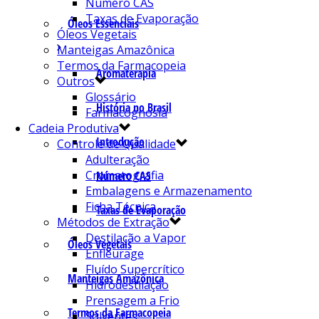
Número CAS
Taxas de Evaporação
Óleos Essenciais
Óleos Vegetais
Manteigas Amazônica
Termos da Farmacopeia
Aromaterapia
Outros
Glossário
História no Brasil
Farmacognosia
Cadeia Produtiva
Introdução
Controle de Qualidade
Adulteração
Cromatografia
Número CAS
Embalagens e Armazenamento
Ficha Técnica
Taxas de Evaporação
Métodos de Extração
Destilação a Vapor
Óleos Vegetais
Enfleurage
Fluído Supercrítico
Manteigas Amazônica
Hidrodestilação
Prensagem a Frio
Termos da Farmacopeia
Solventes