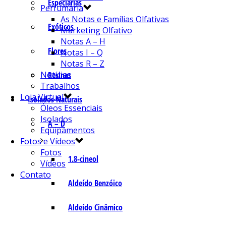
Especiarias
Perfumaria
As Notas e Famílias Olfativas
Exóticos
Marketing Olfativo
Notas A – H
Flores
Notas I – Q
Notas R – Z
Notícias
Resinas
Trabalhos
Loja Virtual
Isolados Naturais
Óleos Essenciais
Isolados
A – D
Equipamentos
Fotos e Vídeos
Fotos
1.8-cineol
Vídeos
Contato
Aldeído Benzóico
Aldeído Cinâmico