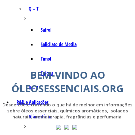
Q – T
Safrol
Salicilato de Metila
Timol
BEM-VINDO AO
Tujona
ÓLEOSESSENCIAIS.ORG
U – Z
P&D e Aplicações
Desde 2009, trazendo o que há de melhor em informações
sobre óleos essenciais, químicos aromáticos, isolados
Alimentícias
naturais, aromaterapia, fragrâncias e perfumaria.