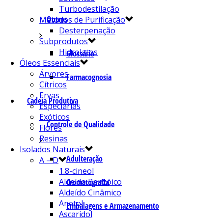
Turbodestilação
Outros
Métodos de Purificação
Desterpenação
Subprodutos
Hidrolatos
Glossário
Óleos Essenciais
Árvores
Farmacognosia
Cítricos
Ervas
Cadeia Produtiva
Especiarias
Exóticos
Controle de Qualidade
Flores
Resinas
Isolados Naturais
Adulteração
A – D
1.8-cineol
Aldeído Benzóico
Cromatografia
Aldeído Cinâmico
Anetol
Embalagens e Armazenamento
Ascaridol