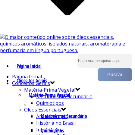
Página Inicial
Página Inicial
Conceitos Gerais
Conceitos Gerais
Matéria-Prima Vegetal
Matéria-Prima Vegetal
Metabolismo Secundário
Quimiotipos
Óleos Essenciais
Metabolismo Secundário
Aromaterapia
História no Brasil
Introdução
Quimiotipos