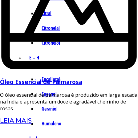
Citral
Citronelal
Citronelol
E – H
Eucaliptol
Óleo Essencial de Palmarosa
Eugenol
O óleo essencial de palmarosa é produzido em larga escada
na Índia e apresenta um doce e agradável cheirinho de
rosas.
Geraniol
LEIA MAIS
Humuleno