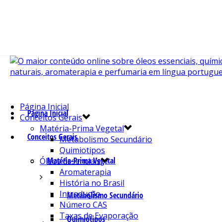
Página Inicial
Página Inicial
Conceitos Gerais
Matéria-Prima Vegetal
Conceitos Gerais
Metabolismo Secundário
Quimiotipos
Matéria-Prima Vegetal
Óleos Essenciais
Aromaterapia
História no Brasil
Introdução
Metabolismo Secundário
Número CAS
Taxas de Evaporação
Quimiotipos