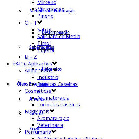
Mirceno
Miristicina
Métodos de Purificação
Pineno
Q – T
Safrol
Desterpenação
Salicilato de Metila
Timol
Subprodutos
Tujona
U – Z
P&D e Aplicações
Hidrolatos
Alimentícias
Indústria
Óleos Essenciais
Receitas Caseiras
Cosméticas
Aromaterapia
Árvores
Fórmulas Caseiras
Medicinais
Cítricos
Aromaterapia
Veterinária
Ervas
Perfumaria
As Notas e Famílias Olfativas