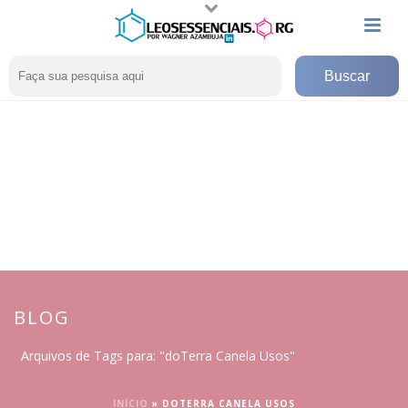
BLOG
Arquivos de Tags para: "doTerra Canela Usos"
INÍCIO
»
DOTERRA CANELA USOS