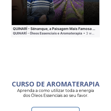
QUINARÍ - Sénanque, a Paisagem Mais Famosa da Aromaterapia
QUINARÍ - Óleos Essenciais e Aromaterapia
• 3 weeks ago
QU
CURSO DE AROMATERAPIA
Aprenda a como utilizar toda a energia
dos Óleos Essenciais ao seu favor.