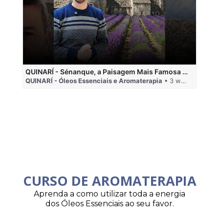
QUINARÍ - Sénanque, a Paisagem Mais Famosa da Aromaterapia
QUINARÍ - Óleos Essenciais e Aromaterapia
• 3 weeks ago
QU
CURSO DE AROMATERAPIA
Aprenda a como utilizar toda a energia
dos Óleos Essenciais ao seu favor.