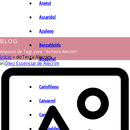
Anetol
Ascaridol
Azuleno
BLOG
Benzaldeído
Arquivos de Tags para: "doTerra Alecrim"
Início
»
doTerra Alecrim
Bisabolol
Camazuleno
Cariofileno
Carvacrol
Carvona
Cinamaldeído