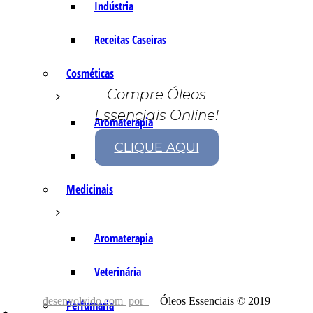
Indústria
Receitas Caseiras
Cosméticas
Compre Óleos
Essenciais Online!
Aromaterapia
CLIQUE AQUI
Fórmulas Caseiras
Medicinais
Aromaterapia
Veterinária
desenvolvido com
por
Óleos Essenciais © 2019
Perfumaria