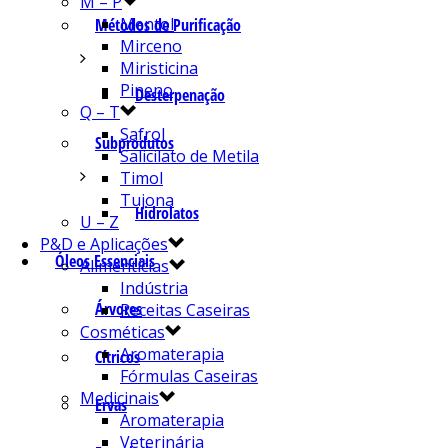
M – P
Mentol
Métodos de Purificação
Mirceno
Miristicina
Pineno
Desterpenação
Q – T
Safrol
Subprodutos
Salicilato de Metila
Timol
Tujona
Hidrolatos
U – Z
P&D e Aplicações
Óleos Essenciais
Alimentícias
Indústria
Árvores
Receitas Caseiras
Cosméticas
Aromaterapia
Cítricos
Fórmulas Caseiras
Medicinais
Ervas
Aromaterapia
Veterinária