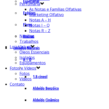
Especiarias
Perfumaria
As Notas e Famílias Olfativas
Exóticos
Marketing Olfativo
Notas A – H
Flores
Notas I – Q
Notas R – Z
Notícias
Resinas
Trabalhos
Loja Virtual
Isolados Naturais
Óleos Essenciais
Isolados
A – D
Equipamentos
Fotos e Vídeos
Fotos
1.8-cineol
Vídeos
Contato
Aldeído Benzóico
Aldeído Cinâmico