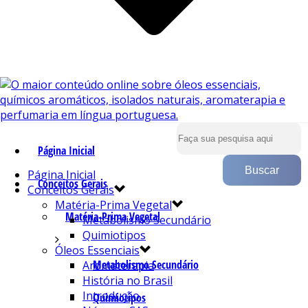
Página Inicial
Página Inicial
Conceitos Gerais
Conceitos Gerais
Matéria-Prima Vegetal
Matéria-Prima Vegetal
Metabolismo Secundário
Quimiotipos
Óleos Essenciais
Metabolismo Secundário
Aromaterapia
História no Brasil
Introdução
Quimiotipos