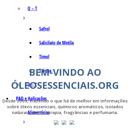
Q – T
Safrol
Salicilato de Metila
Timol
BEM-VINDO AO
Tujona
ÓLEOSESSENCIAIS.ORG
U – Z
P&D e Aplicações
Desde 2009, trazendo o que há de melhor em informações
sobre óleos essenciais, químicos aromáticos, isolados
Alimentícias
naturais, aromaterapia, fragrâncias e perfumaria.