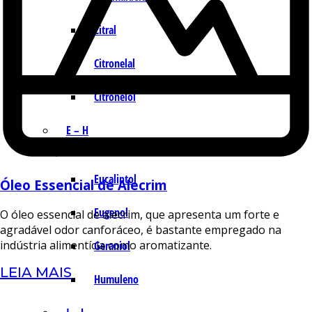
Citral
Citronelal
Citronelol
E – H
Eucaliptol
Óleo Essencial de Alecrim
Eugenol
O óleo essencial de alecrim, que apresenta um forte e
agradável odor canforáceo, é bastante empregado na
indústria alimentícia como aromatizante.
Geraniol
LEIA MAIS
Humuleno