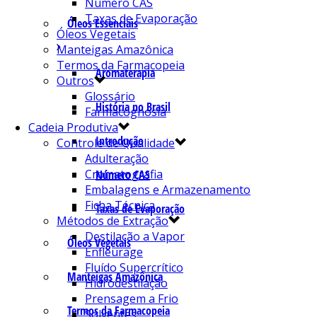
Número CAS
Taxas de Evaporação
Óleos Essenciais
Óleos Vegetais
Manteigas Amazônica
Termos da Farmacopeia
Aromaterapia
Outros
Glossário
História no Brasil
Farmacognosia
Cadeia Produtiva
Introdução
Controle de Qualidade
Adulteração
Cromatografia
Número CAS
Embalagens e Armazenamento
Ficha Técnica
Taxas de Evaporação
Métodos de Extração
Destilação a Vapor
Óleos Vegetais
Enfleurage
Fluído Supercrítico
Manteigas Amazônica
Hidrodestilação
Prensagem a Frio
Termos da Farmacopeia
Solventes