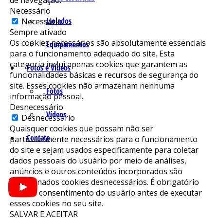
Necessário
Isolados
Necessário
Sempre ativado
Os cookies necessários são absolutamente essenciais
Equipamentos
para o funcionamento adequado do site. Esta
categoria inclui apenas cookies que garantem as
Fotos e Vídeos
funcionalidades básicas e recursos de segurança do
site. Esses cookies não armazenam nenhuma
Fotos
informação pessoal.
Desnecessário
Vídeos
Desnecessário
Quaisquer cookies que possam não ser
Contato
particularmente necessários para o funcionamento
do site e sejam usados ​​especificamente para coletar
dados pessoais do usuário por meio de análises,
anúncios e outros conteúdos incorporados são
denominados cookies desnecessários. É obrigatório
obter o consentimento do usuário antes de executar
esses cookies no seu site.
SALVAR E ACEITAR