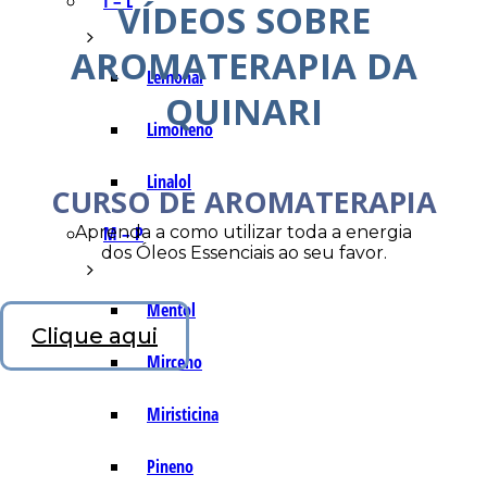
I – L
VÍDEOS SOBRE
AROMATERAPIA DA
Lemonal
QUINARI
Limoneno
Linalol
CURSO DE AROMATERAPIA
Aprenda a como utilizar toda a energia
M – P
dos Óleos Essenciais ao seu favor.
Mentol
Clique aqui
Mirceno
Miristicina
Pineno