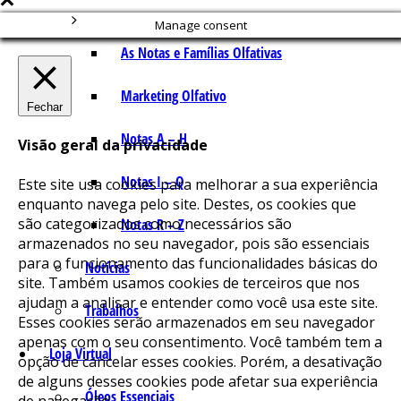
Manage consent
As Notas e Famílias Olfativas
Marketing Olfativo
Fechar
Notas A – H
Visão geral da privacidade
Notas I – Q
Este site usa cookies para melhorar a sua experiência
enquanto navega pelo site. Destes, os cookies que
são categorizados como necessários são
Notas R – Z
armazenados no seu navegador, pois são essenciais
para o funcionamento das funcionalidades básicas do
Notícias
site. Também usamos cookies de terceiros que nos
ajudam a analisar e entender como você usa este site.
Trabalhos
Esses cookies serão armazenados em seu navegador
apenas com o seu consentimento. Você também tem a
Loja Virtual
opção de cancelar esses cookies. Porém, a desativação
de alguns desses cookies pode afetar sua experiência
Óleos Essenciais
de navegação.