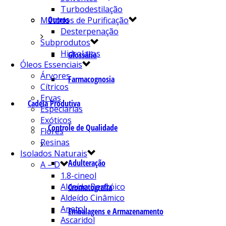
Turbodestilação
Outros
Métodos de Purificação
Desterpenação
Subprodutos
Hidrolatos
Glossário
Óleos Essenciais
Árvores
Farmacognosia
Cítricos
Ervas
Cadeia Produtiva
Especiarias
Exóticos
Controle de Qualidade
Flores
Resinas
Isolados Naturais
Adulteração
A – D
1.8-cineol
Aldeído Benzóico
Cromatografia
Aldeído Cinâmico
Anetol
Embalagens e Armazenamento
Ascaridol