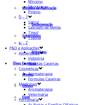
Mirceno
Miristicina
Métodos de Purificação
Pineno
Q – T
Safrol
Desterpenação
Salicilato de Metila
Timol
Subprodutos
Tujona
U – Z
P&D e Aplicações
Hidrolatos
Alimentícias
Indústria
Óleos Essenciais
Receitas Caseiras
Cosméticas
Aromaterapia
Árvores
Fórmulas Caseiras
Medicinais
Cítricos
Aromaterapia
Veterinária
Ervas
Perfumaria
As Notas e Famílias Olfativas