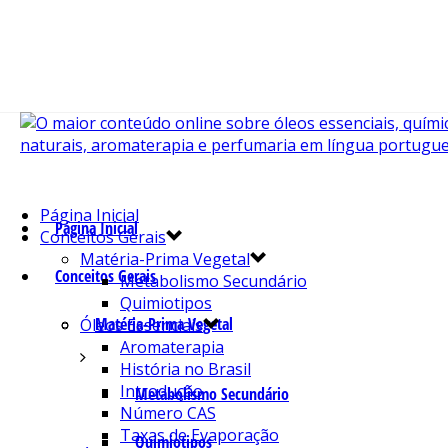
Página Inicial
Página Inicial
Conceitos Gerais
Matéria-Prima Vegetal
Conceitos Gerais
Metabolismo Secundário
Quimiotipos
Matéria-Prima Vegetal
Óleos Essenciais
Aromaterapia
História no Brasil
Introdução
Metabolismo Secundário
Número CAS
Taxas de Evaporação
Quimiotipos