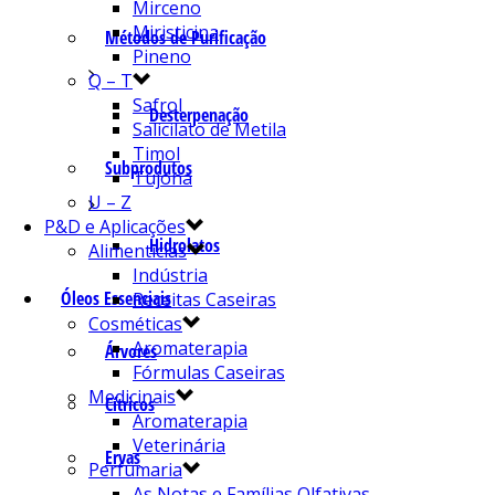
Mirceno
Miristicina
Métodos de Purificação
Pineno
Q – T
Safrol
Desterpenação
Salicilato de Metila
Timol
Subprodutos
Tujona
U – Z
P&D e Aplicações
Hidrolatos
Alimentícias
Indústria
Óleos Essenciais
Receitas Caseiras
Cosméticas
Aromaterapia
Árvores
Fórmulas Caseiras
Medicinais
Cítricos
Aromaterapia
Veterinária
Ervas
Perfumaria
As Notas e Famílias Olfativas