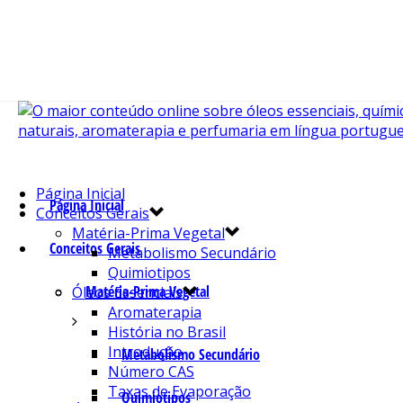
Página Inicial
Página Inicial
Conceitos Gerais
Matéria-Prima Vegetal
Conceitos Gerais
Metabolismo Secundário
Quimiotipos
Matéria-Prima Vegetal
Óleos Essenciais
Aromaterapia
História no Brasil
Introdução
Metabolismo Secundário
Número CAS
Taxas de Evaporação
Quimiotipos