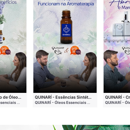
QUINARÍ - Inalação de Óleos Essenciais e Seus Benefícios
QUINARÍ - Essências Sintéticas NÃO Funcionam na Aromaterapia
go
QUINARÍ - Óleos Essenciais e Aromaterapia
• 3 months ago
QUINARÍ - Óleos Essenciais e Aromaterapia
• 3 mo