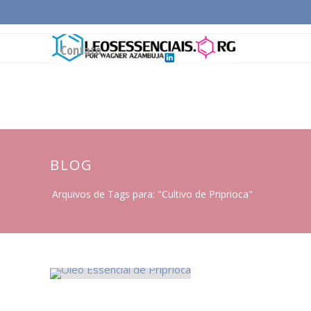
Página Inicial
Conceitos Gerais
Cadeia Pro
Contato
BLOG
Arquivos de Tags para: "Cultivo de Priprioca"