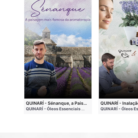
QUINARI - Métodos de Extração de Óleos Essenciais
QUINARÍ - Sénanque, a Paisagem Mais Famosa da Aromaterapia
QUINARÍ - Óleos Essenciais e Aromaterapia
• 4 months ago
QUINARÍ - Óleos Essenciais e Aromaterapia
• 3 weeks a