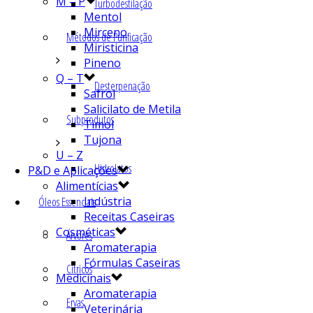
M – P
Turbodestilação
Mentol
Mirceno
Métodos de Purificação
Miristicina
Pineno
Q – T
Desterpenação
Safrol
Salicilato de Metila
Subprodutos
Timol
Tujona
U – Z
Hidrolatos
P&D e Aplicações
Alimentícias
Indústria
Óleos Essenciais
Receitas Caseiras
Cosméticas
Árvores
Aromaterapia
Fórmulas Caseiras
Cítricos
Medicinais
Aromaterapia
Ervas
Veterinária