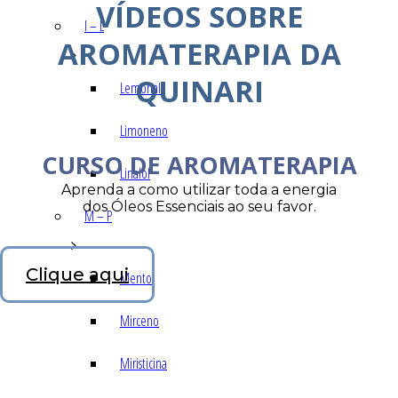
VÍDEOS SOBRE
I – L
AROMATERAPIA DA
QUINARI
Lemonal
Limoneno
CURSO DE AROMATERAPIA
Linalol
Aprenda a como utilizar toda a energia
dos Óleos Essenciais ao seu favor.
M – P
Clique aqui
Mentol
Mirceno
Miristicina