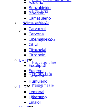
Azuleno
Benzaldeído
Ficha Técnica
Bisabolol
Camazuleno
Métodos de Extração
Cariofileno
Carvacrol
Carvona
Cinamaldeído
Destilação a Vapor
Citral
Citronelal
Enfleurage
Citronelol
E – H
Fluído Supercrítico
Eucaliptol
Eugenol
Hidrodestilação
Geraniol
Humuleno
Prensagem a Frio
I – L
Lemonal
Solventes
Limoneno
Linalol