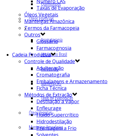
Número CAS
Quimiotipos
Taxas de Evaporação
Óleos Vegetais
Óleos Essenciais
Manteigas Amazônica
Termos da Farmacopeia
Outros
Aromaterapia
Glossário
Farmacognosia
História no Brasil
Cadeia Produtiva
Controle de Qualidade
Adulteração
Introdução
Cromatografia
Embalagens e Armazenamento
Número CAS
Ficha Técnica
Métodos de Extração
Taxas de Evaporação
Destilação a Vapor
Enfleurage
Óleos Vegetais
Fluído Supercrítico
Hidrodestilação
Manteigas Amazônica
Prensagem a Frio
Solventes