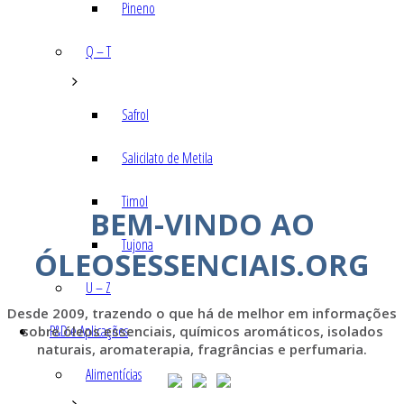
Pineno
Q – T
Safrol
Salicilato de Metila
Timol
BEM-VINDO AO
Tujona
ÓLEOSESSENCIAIS.ORG
U – Z
Desde 2009, trazendo o que há de melhor em informações
P&D e Aplicações
sobre óleos essenciais, químicos aromáticos, isolados
naturais, aromaterapia, fragrâncias e perfumaria.
Alimentícias