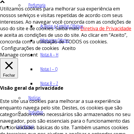
Perfumaria
Utilizamos cookies para melhorar sua experiência em
nossos serviços e visitas repetidas de acordo com seus
interesses. Ao navegar você concorda com as condições de
As Notas e Famílias Olfativas
uso do site e de cookies. Saiba mais
Diretiva de Privacidade
e aceita as condições de uso do site. Ao clicar em “Aceito”,
Marketing Olfativo
concorda com a utilização de TODOS os cookies.
Configurações de cookies
Aceito
Manage consent
Notas A – H
Notas I – Q
Fechar
Notas R – Z
Visão geral da privacidade
Notícias
Este site usa cookies para melhorar a sua experiência
enquanto navega pelo site. Destes, os cookies que são
Trabalhos
categorizados como necessários são armazenados no seu
navegador, pois são essenciais para o funcionamento das
Loja Virtual
funcionalidades básicas do site. Também usamos cookies
de terceiros que nos ajudam a analisar e entender como