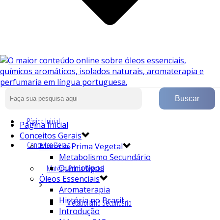
Página Inicial
Página Inicial
Conceitos Gerais
Conceitos Gerais
Matéria-Prima Vegetal
Metabolismo Secundário
Quimiotipos
Matéria-Prima Vegetal
Óleos Essenciais
Aromaterapia
História no Brasil
Metabolismo Secundário
Introdução