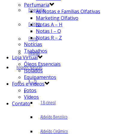
Perfumaria
Especiarias
As Notas e Famílias Olfativas
Marketing Olfativo
Exóticos
Notas A – H
Notas I – Q
Notas R – Z
Flores
Notícias
Trabalhos
Resinas
Loja Virtual
Óleos Essenciais
Isolados Naturais
Isolados
Equipamentos
A – D
Fotos e Vídeos
Fotos
Vídeos
1.8-cineol
Contato
Aldeído Benzóico
Aldeído Cinâmico