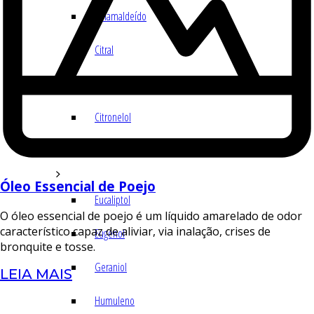
Cinamaldeído
Citral
Citronelal
Citronelol
E – H
Óleo Essencial de Poejo
Eucaliptol
O óleo essencial de poejo é um líquido amarelado de odor
característico capaz de aliviar, via inalação, crises de
Eugenol
bronquite e tosse.
Geraniol
LEIA MAIS
Humuleno