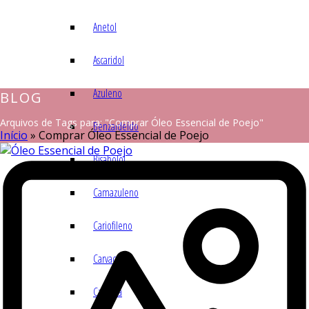
Anetol
Ascaridol
Azuleno
BLOG
Arquivos de Tags para: "Comprar Óleo Essencial de Poejo"
Benzaldeído
Início
»
Comprar Óleo Essencial de Poejo
Bisabolol
Camazuleno
Cariofileno
Carvacrol
Carvona