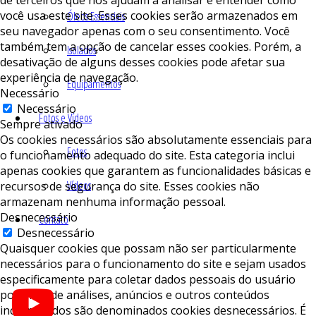
você usa este site. Esses cookies serão armazenados em
Óleos Essenciais
seu navegador apenas com o seu consentimento. Você
também tem a opção de cancelar esses cookies. Porém, a
Isolados
desativação de alguns desses cookies pode afetar sua
experiência de navegação.
Equipamentos
Necessário
Necessário
Fotos e Vídeos
Sempre ativado
Os cookies necessários são absolutamente essenciais para
Fotos
o funcionamento adequado do site. Esta categoria inclui
apenas cookies que garantem as funcionalidades básicas e
Vídeos
recursos de segurança do site. Esses cookies não
armazenam nenhuma informação pessoal.
Desnecessário
Contato
Desnecessário
Quaisquer cookies que possam não ser particularmente
necessários para o funcionamento do site e sejam usados ​​
especificamente para coletar dados pessoais do usuário
por meio de análises, anúncios e outros conteúdos
incorporados são denominados cookies desnecessários. É