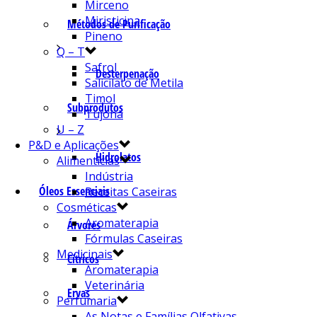
Mirceno
Miristicina
Métodos de Purificação
Pineno
Q – T
Safrol
Desterpenação
Salicilato de Metila
Timol
Subprodutos
Tujona
U – Z
P&D e Aplicações
Hidrolatos
Alimentícias
Indústria
Óleos Essenciais
Receitas Caseiras
Cosméticas
Aromaterapia
Árvores
Fórmulas Caseiras
Medicinais
Cítricos
Aromaterapia
Veterinária
Ervas
Perfumaria
As Notas e Famílias Olfativas