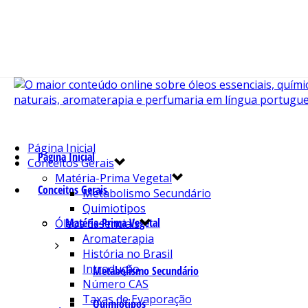
Página Inicial
Página Inicial
Conceitos Gerais
Matéria-Prima Vegetal
Conceitos Gerais
Metabolismo Secundário
Quimiotipos
Matéria-Prima Vegetal
Óleos Essenciais
Aromaterapia
História no Brasil
Introdução
Metabolismo Secundário
Número CAS
Taxas de Evaporação
Quimiotipos