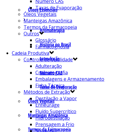
Número CAS
Taxas de Evaporação
Óleos Essenciais
Óleos Vegetais
Manteigas Amazônica
Termos da Farmacopeia
Aromaterapia
Outros
Glossário
História no Brasil
Farmacognosia
Cadeia Produtiva
Introdução
Controle de Qualidade
Adulteração
Cromatografia
Número CAS
Embalagens e Armazenamento
Ficha Técnica
Taxas de Evaporação
Métodos de Extração
Destilação a Vapor
Óleos Vegetais
Enfleurage
Fluído Supercrítico
Manteigas Amazônica
Hidrodestilação
Prensagem a Frio
Termos da Farmacopeia
Solventes