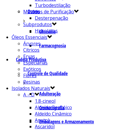
Turbodestilação
Outros
Métodos de Purificação
Desterpenação
Subprodutos
Hidrolatos
Glossário
Óleos Essenciais
Árvores
Farmacognosia
Cítricos
Ervas
Cadeia Produtiva
Especiarias
Exóticos
Controle de Qualidade
Flores
Resinas
Isolados Naturais
Adulteração
A – D
1.8-cineol
Aldeído Benzóico
Cromatografia
Aldeído Cinâmico
Anetol
Embalagens e Armazenamento
Ascaridol