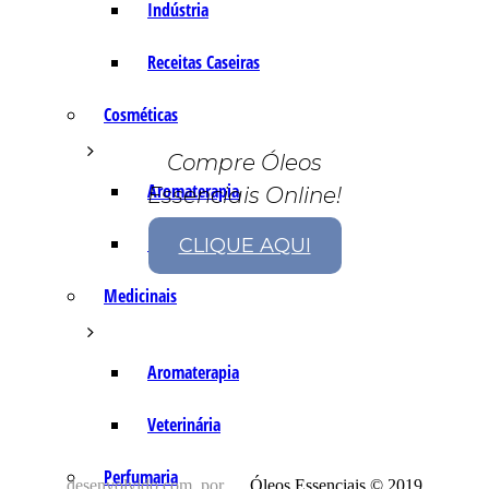
Indústria
Receitas Caseiras
Cosméticas
Compre Óleos
Aromaterapia
Essenciais Online!
Fórmulas Caseiras
CLIQUE AQUI
Medicinais
Aromaterapia
Veterinária
Perfumaria
desenvolvido com
por
Óleos Essenciais © 2019