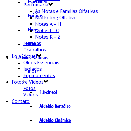
Especiarias
Perfumaria
As Notas e Famílias Olfativas
Exóticos
Marketing Olfativo
Notas A – H
Flores
Notas I – Q
Notas R – Z
Notícias
Resinas
Trabalhos
Loja Virtual
Isolados Naturais
Óleos Essenciais
Isolados
A – D
Equipamentos
Fotos e Vídeos
Fotos
1.8-cineol
Vídeos
Contato
Aldeído Benzóico
Aldeído Cinâmico