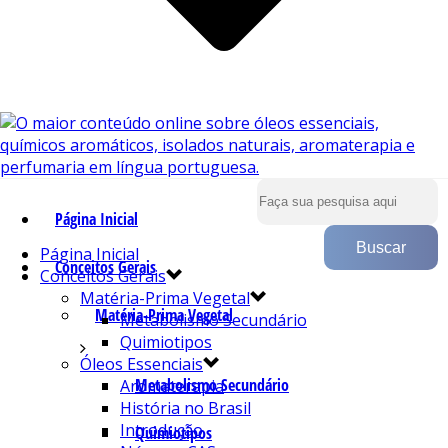
Página Inicial
Página Inicial
Conceitos Gerais
Conceitos Gerais
Matéria-Prima Vegetal
Matéria-Prima Vegetal
Metabolismo Secundário
Quimiotipos
Óleos Essenciais
Metabolismo Secundário
Aromaterapia
História no Brasil
Introdução
Quimiotipos