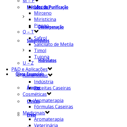
M – P
Mentol
Métodos de Purificação
Mirceno
Miristicina
Pineno
Desterpenação
Q – T
Safrol
Subprodutos
Salicilato de Metila
Timol
Tujona
Hidrolatos
U – Z
P&D e Aplicações
Óleos Essenciais
Alimentícias
Indústria
Árvores
Receitas Caseiras
Cosméticas
Aromaterapia
Cítricos
Fórmulas Caseiras
Medicinais
Ervas
Aromaterapia
Veterinária