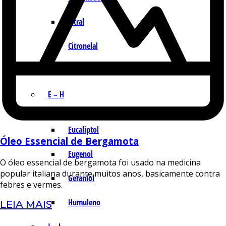
Citral
Citronelal
Citronelol
E – H
Eucaliptol
Óleo Essencial de Bergamota
Eugenol
O óleo essencial de bergamota foi usado na medicina
popular italiana durante muitos anos, basicamente contra
Geraniol
febres e vermes.
Humuleno
LEIA MAIS