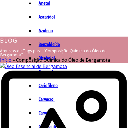
Anetol
Ascaridol
Azuleno
BLOG
Benzaldeído
Arquivos de Tags para: "Composição Química do Óleo de
Bergamota"
Bisabolol
Início
»
Composição Química do Óleo de Bergamota
Camazuleno
Cariofileno
Carvacrol
Carvona
Cinamaldeído