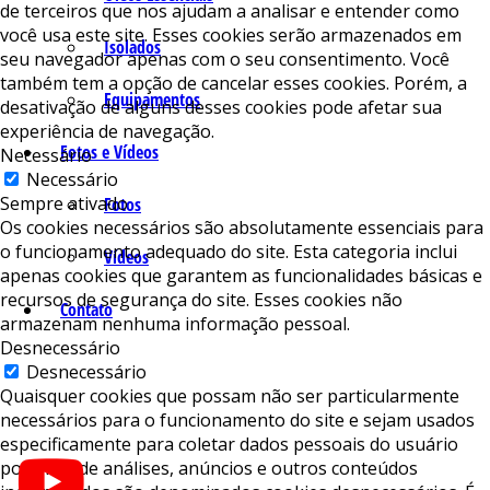
de terceiros que nos ajudam a analisar e entender como
você usa este site. Esses cookies serão armazenados em
Isolados
seu navegador apenas com o seu consentimento. Você
também tem a opção de cancelar esses cookies. Porém, a
Equipamentos
desativação de alguns desses cookies pode afetar sua
experiência de navegação.
Fotos e Vídeos
Necessário
Necessário
Sempre ativado
Fotos
Os cookies necessários são absolutamente essenciais para
o funcionamento adequado do site. Esta categoria inclui
Vídeos
apenas cookies que garantem as funcionalidades básicas e
recursos de segurança do site. Esses cookies não
Contato
armazenam nenhuma informação pessoal.
Desnecessário
Desnecessário
Quaisquer cookies que possam não ser particularmente
necessários para o funcionamento do site e sejam usados ​​
especificamente para coletar dados pessoais do usuário
por meio de análises, anúncios e outros conteúdos