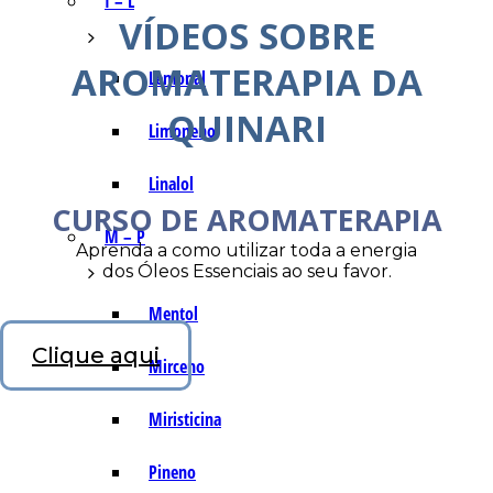
I – L
VÍDEOS SOBRE
AROMATERAPIA DA
Lemonal
QUINARI
Limoneno
Linalol
CURSO DE AROMATERAPIA
M – P
Aprenda a como utilizar toda a energia
dos Óleos Essenciais ao seu favor.
Mentol
Clique aqui
Mirceno
Miristicina
Pineno