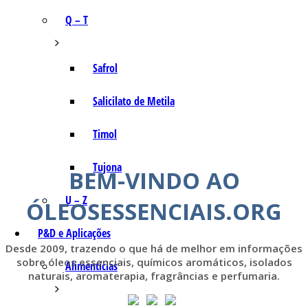
Q – T
Safrol
Salicilato de Metila
Timol
Tujona
BEM-VINDO AO
U – Z
ÓLEOSESSENCIAIS.ORG
P&D e Aplicações
Desde 2009, trazendo o que há de melhor em informações
sobre óleos essenciais, químicos aromáticos, isolados
Alimentícias
naturais, aromaterapia, fragrâncias e perfumaria.