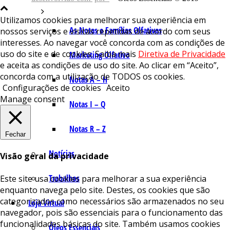
Utilizamos cookies para melhorar sua experiência em
As Notas e Famílias Olfativas
nossos serviços e visitas repetidas de acordo com seus
interesses. Ao navegar você concorda com as condições de
uso do site e de cookies. Saiba mais
Diretiva de Privacidade
Marketing Olfativo
e aceita as condições de uso do site. Ao clicar em “Aceito”,
concorda com a utilização de TODOS os cookies.
Notas A – H
Configurações de cookies
Aceito
Manage consent
Notas I – Q
Notas R – Z
Fechar
Notícias
Visão geral da privacidade
Trabalhos
Este site usa cookies para melhorar a sua experiência
enquanto navega pelo site. Destes, os cookies que são
categorizados como necessários são armazenados no seu
Loja Virtual
navegador, pois são essenciais para o funcionamento das
funcionalidades básicas do site. Também usamos cookies
Óleos Essenciais