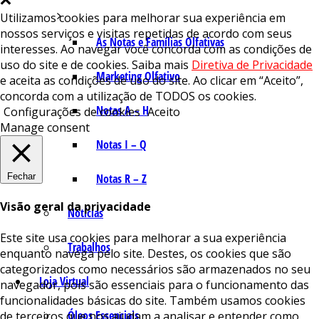
Utilizamos cookies para melhorar sua experiência em
nossos serviços e visitas repetidas de acordo com seus
As Notas e Famílias Olfativas
interesses. Ao navegar você concorda com as condições de
uso do site e de cookies. Saiba mais
Diretiva de Privacidade
Marketing Olfativo
e aceita as condições de uso do site. Ao clicar em “Aceito”,
concorda com a utilização de TODOS os cookies.
Notas A – H
Configurações de cookies
Aceito
Manage consent
Notas I – Q
Fechar
Notas R – Z
Visão geral da privacidade
Notícias
Este site usa cookies para melhorar a sua experiência
Trabalhos
enquanto navega pelo site. Destes, os cookies que são
categorizados como necessários são armazenados no seu
Loja Virtual
navegador, pois são essenciais para o funcionamento das
funcionalidades básicas do site. Também usamos cookies
Óleos Essenciais
de terceiros que nos ajudam a analisar e entender como