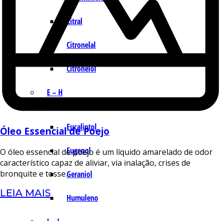
Citral
Citronelal
Citronelol
E – H
Eucaliptol
Óleo Essencial de Poejo
Eugenol
O óleo essencial de poejo é um líquido amarelado de odor
característico capaz de aliviar, via inalação, crises de
bronquite e tosse.
Geraniol
LEIA MAIS
Humuleno