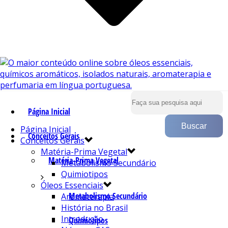
Página Inicial
Página Inicial
Conceitos Gerais
Conceitos Gerais
Matéria-Prima Vegetal
Matéria-Prima Vegetal
Metabolismo Secundário
Quimiotipos
Óleos Essenciais
Metabolismo Secundário
Aromaterapia
História no Brasil
Introdução
Quimiotipos