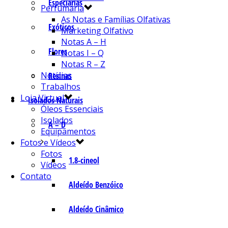
Especiarias
Perfumaria
As Notas e Famílias Olfativas
Exóticos
Marketing Olfativo
Notas A – H
Flores
Notas I – Q
Notas R – Z
Notícias
Resinas
Trabalhos
Loja Virtual
Isolados Naturais
Óleos Essenciais
Isolados
A – D
Equipamentos
Fotos e Vídeos
Fotos
1.8-cineol
Vídeos
Contato
Aldeído Benzóico
Aldeído Cinâmico