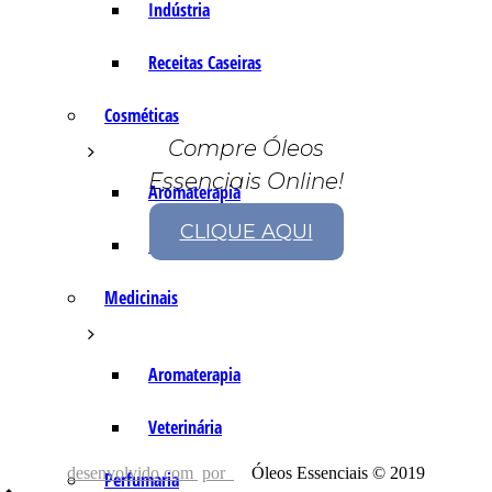
Indústria
Receitas Caseiras
Cosméticas
Compre Óleos
Essenciais Online!
Aromaterapia
CLIQUE AQUI
Fórmulas Caseiras
Medicinais
Aromaterapia
Veterinária
desenvolvido com
por
Óleos Essenciais © 2019
Perfumaria