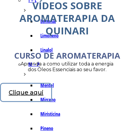
I – L
VÍDEOS SOBRE
AROMATERAPIA DA
Lemonal
QUINARI
Limoneno
Linalol
CURSO DE AROMATERAPIA
Aprenda a como utilizar toda a energia
M – P
dos Óleos Essenciais ao seu favor.
Mentol
Clique aqui
Mirceno
Miristicina
Pineno