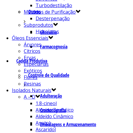
Turbodestilação
Outros
Métodos de Purificação
Desterpenação
Subprodutos
Hidrolatos
Glossário
Óleos Essenciais
Árvores
Farmacognosia
Cítricos
Ervas
Cadeia Produtiva
Especiarias
Exóticos
Controle de Qualidade
Flores
Resinas
Isolados Naturais
Adulteração
A – D
1.8-cineol
Aldeído Benzóico
Cromatografia
Aldeído Cinâmico
Anetol
Embalagens e Armazenamento
Ascaridol