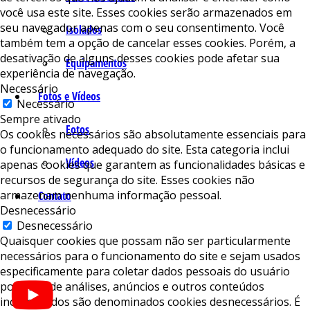
você usa este site. Esses cookies serão armazenados em
seu navegador apenas com o seu consentimento. Você
Isolados
também tem a opção de cancelar esses cookies. Porém, a
desativação de alguns desses cookies pode afetar sua
Equipamentos
experiência de navegação.
Necessário
Fotos e Vídeos
Necessário
Sempre ativado
Fotos
Os cookies necessários são absolutamente essenciais para
o funcionamento adequado do site. Esta categoria inclui
Vídeos
apenas cookies que garantem as funcionalidades básicas e
recursos de segurança do site. Esses cookies não
armazenam nenhuma informação pessoal.
Contato
Desnecessário
Desnecessário
Quaisquer cookies que possam não ser particularmente
necessários para o funcionamento do site e sejam usados ​​
especificamente para coletar dados pessoais do usuário
por meio de análises, anúncios e outros conteúdos
incorporados são denominados cookies desnecessários. É