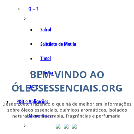
Q – T
Safrol
Salicilato de Metila
Timol
BEM-VINDO AO
Tujona
ÓLEOSESSENCIAIS.ORG
U – Z
P&D e Aplicações
Desde 2009, trazendo o que há de melhor em informações
sobre óleos essenciais, químicos aromáticos, isolados
Alimentícias
naturais, aromaterapia, fragrâncias e perfumaria.