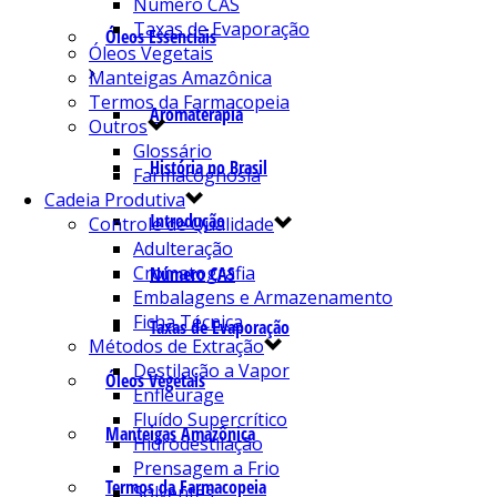
Número CAS
Taxas de Evaporação
Óleos Essenciais
Óleos Vegetais
Manteigas Amazônica
Termos da Farmacopeia
Aromaterapia
Outros
Glossário
História no Brasil
Farmacognosia
Cadeia Produtiva
Introdução
Controle de Qualidade
Adulteração
Cromatografia
Número CAS
Embalagens e Armazenamento
Ficha Técnica
Taxas de Evaporação
Métodos de Extração
Destilação a Vapor
Óleos Vegetais
Enfleurage
Fluído Supercrítico
Manteigas Amazônica
Hidrodestilação
Prensagem a Frio
Termos da Farmacopeia
Solventes