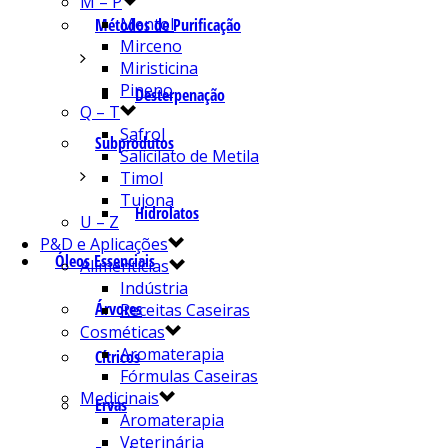
M – P
Mentol
Métodos de Purificação
Mirceno
Miristicina
Pineno
Desterpenação
Q – T
Safrol
Subprodutos
Salicilato de Metila
Timol
Tujona
Hidrolatos
U – Z
P&D e Aplicações
Óleos Essenciais
Alimentícias
Indústria
Árvores
Receitas Caseiras
Cosméticas
Aromaterapia
Cítricos
Fórmulas Caseiras
Medicinais
Ervas
Aromaterapia
Veterinária