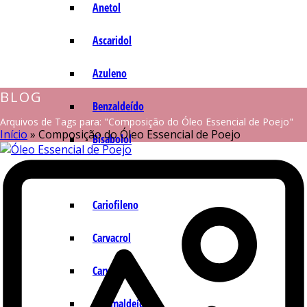
Anetol
Ascaridol
Azuleno
BLOG
Benzaldeído
Arquivos de Tags para: "Composição do Óleo Essencial de Poejo"
Início
»
Composição do Óleo Essencial de Poejo
Bisabolol
Camazuleno
Cariofileno
Carvacrol
Carvona
Cinamaldeído