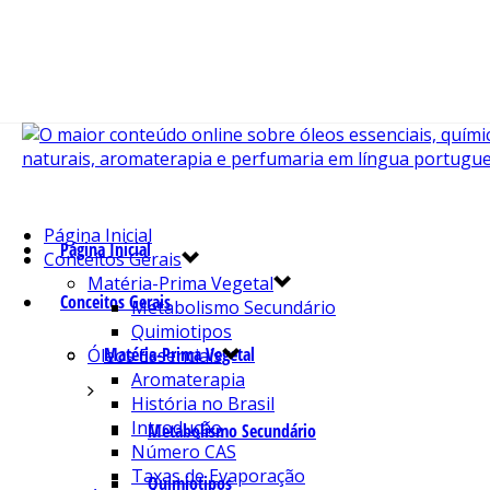
Página Inicial
Página Inicial
Conceitos Gerais
Matéria-Prima Vegetal
Conceitos Gerais
Metabolismo Secundário
Quimiotipos
Matéria-Prima Vegetal
Óleos Essenciais
Aromaterapia
História no Brasil
Introdução
Metabolismo Secundário
Número CAS
Taxas de Evaporação
Quimiotipos