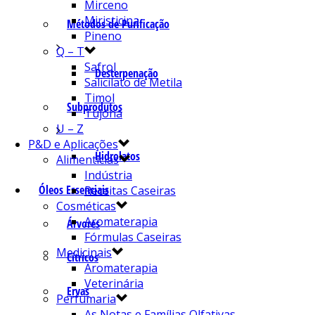
Mirceno
Miristicina
Métodos de Purificação
Pineno
Q – T
Safrol
Desterpenação
Salicilato de Metila
Timol
Subprodutos
Tujona
U – Z
P&D e Aplicações
Hidrolatos
Alimentícias
Indústria
Óleos Essenciais
Receitas Caseiras
Cosméticas
Aromaterapia
Árvores
Fórmulas Caseiras
Medicinais
Cítricos
Aromaterapia
Veterinária
Ervas
Perfumaria
As Notas e Famílias Olfativas