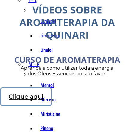
I – L
VÍDEOS SOBRE
AROMATERAPIA DA
Lemonal
QUINARI
Limoneno
Linalol
CURSO DE AROMATERAPIA
M – P
Aprenda a como utilizar toda a energia
dos Óleos Essenciais ao seu favor.
Mentol
Clique aqui
Mirceno
Miristicina
Pineno