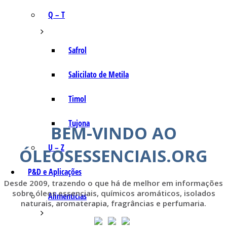
Q – T
Safrol
Salicilato de Metila
Timol
Tujona
BEM-VINDO AO
U – Z
ÓLEOSESSENCIAIS.ORG
P&D e Aplicações
Desde 2009, trazendo o que há de melhor em informações
sobre óleos essenciais, químicos aromáticos, isolados
Alimentícias
naturais, aromaterapia, fragrâncias e perfumaria.