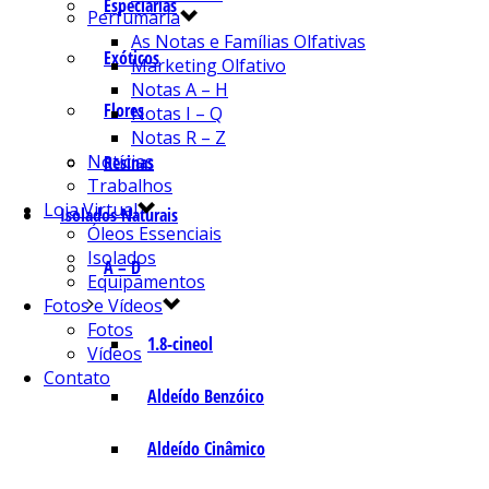
Especiarias
Perfumaria
As Notas e Famílias Olfativas
Exóticos
Marketing Olfativo
Notas A – H
Flores
Notas I – Q
Notas R – Z
Notícias
Resinas
Trabalhos
Loja Virtual
Isolados Naturais
Óleos Essenciais
Isolados
A – D
Equipamentos
Fotos e Vídeos
Fotos
1.8-cineol
Vídeos
Contato
Aldeído Benzóico
Aldeído Cinâmico