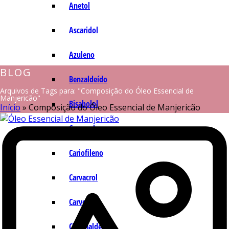
Anetol
Ascaridol
Azuleno
BLOG
Benzaldeído
Arquivos de Tags para: "Composição do Óleo Essencial de
Manjericão"
Bisabolol
Início
»
Composição do Óleo Essencial de Manjericão
Camazuleno
Cariofileno
Carvacrol
Carvona
Cinamaldeído