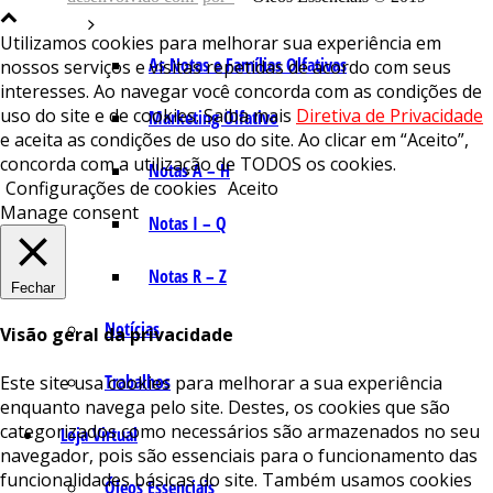
Utilizamos cookies para melhorar sua experiência em
As Notas e Famílias Olfativas
nossos serviços e visitas repetidas de acordo com seus
interesses. Ao navegar você concorda com as condições de
uso do site e de cookies. Saiba mais
Diretiva de Privacidade
Marketing Olfativo
e aceita as condições de uso do site. Ao clicar em “Aceito”,
concorda com a utilização de TODOS os cookies.
Notas A – H
Configurações de cookies
Aceito
Manage consent
Notas I – Q
Notas R – Z
Fechar
Notícias
Visão geral da privacidade
Trabalhos
Este site usa cookies para melhorar a sua experiência
enquanto navega pelo site. Destes, os cookies que são
categorizados como necessários são armazenados no seu
Loja Virtual
navegador, pois são essenciais para o funcionamento das
funcionalidades básicas do site. Também usamos cookies
Óleos Essenciais