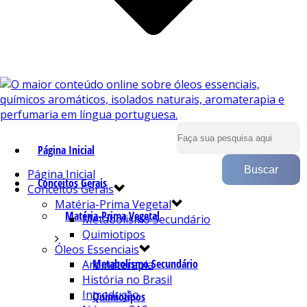
Página Inicial
Página Inicial
Conceitos Gerais
Conceitos Gerais
Matéria-Prima Vegetal
Matéria-Prima Vegetal
Metabolismo Secundário
Quimiotipos
Óleos Essenciais
Metabolismo Secundário
Aromaterapia
História no Brasil
Introdução
Quimiotipos