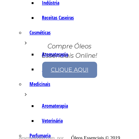
Indústria
Receitas Caseiras
Cosméticas
Compre Óleos
Aromaterapia
Essenciais Online!
Fórmulas Caseiras
CLIQUE AQUI
Medicinais
Aromaterapia
Veterinária
Perfumaria
desenvolvido com
por
Óleos Essenciais © 2019