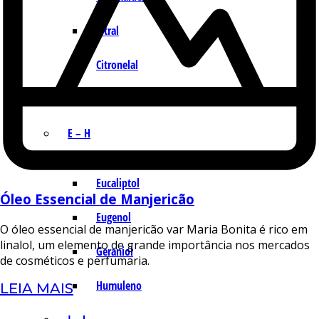
Citral
Citronelal
Citronelol
E – H
Eucaliptol
Óleo Essencial de Manjericão
Eugenol
O óleo essencial de manjericão var Maria Bonita é rico em
linalol, um elemento de grande importância nos mercados
Geraniol
de cosméticos e perfumaria.
Humuleno
LEIA MAIS