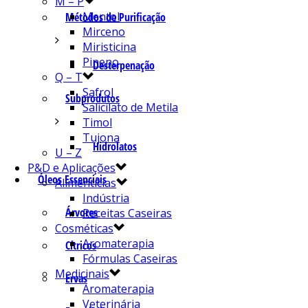
M – P
Mentol
Métodos de Purificação
Mirceno
Miristicina
Pineno
Desterpenação
Q – T
Safrol
Subprodutos
Salicilato de Metila
Timol
Tujona
Hidrolatos
U – Z
P&D e Aplicações
Óleos Essenciais
Alimentícias
Indústria
Árvores
Receitas Caseiras
Cosméticas
Aromaterapia
Cítricos
Fórmulas Caseiras
Medicinais
Ervas
Aromaterapia
Veterinária