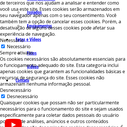
de terceiros que nos ajudam a analisar e entender como
você usa este site. Esses cookies serão armazenados em
Isolados
seu navegador apenas com o seu consentimento. Você
também tem a opção de cancelar esses cookies. Porém, a
Equipamentos
desativação de alguns desses cookies pode afetar sua
experiência de navegação.
Fotos e Vídeos
Necessário
Necessário
Sempre ativado
Fotos
Os cookies necessários são absolutamente essenciais para
o funcionamento adequado do site. Esta categoria inclui
Vídeos
apenas cookies que garantem as funcionalidades básicas e
recursos de segurança do site. Esses cookies não
Contato
armazenam nenhuma informação pessoal.
Desnecessário
Desnecessário
Quaisquer cookies que possam não ser particularmente
necessários para o funcionamento do site e sejam usados ​​
especificamente para coletar dados pessoais do usuário
por meio de análises, anúncios e outros conteúdos