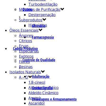
Turbodestilação
Outros
Métodos de Purificação
Desterpenação
Subprodutos
Hidrolatos
Glossário
Óleos Essenciais
Árvores
Farmacognosia
Cítricos
Ervas
Cadeia Produtiva
Especiarias
Exóticos
Controle de Qualidade
Flores
Resinas
Isolados Naturais
Adulteração
A – D
1.8-cineol
Aldeído Benzóico
Cromatografia
Aldeído Cinâmico
Anetol
Embalagens e Armazenamento
Ascaridol