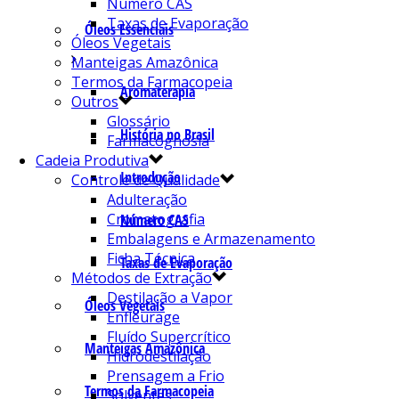
Número CAS
Taxas de Evaporação
Óleos Essenciais
Óleos Vegetais
Manteigas Amazônica
Termos da Farmacopeia
Aromaterapia
Outros
Glossário
História no Brasil
Farmacognosia
Cadeia Produtiva
Introdução
Controle de Qualidade
Adulteração
Cromatografia
Número CAS
Embalagens e Armazenamento
Ficha Técnica
Taxas de Evaporação
Métodos de Extração
Destilação a Vapor
Óleos Vegetais
Enfleurage
Fluído Supercrítico
Manteigas Amazônica
Hidrodestilação
Prensagem a Frio
Termos da Farmacopeia
Solventes