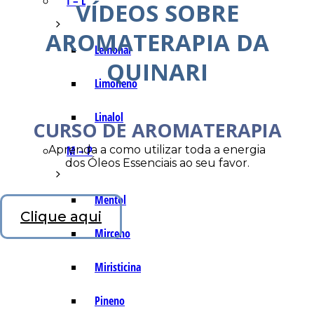
I – L
VÍDEOS SOBRE
AROMATERAPIA DA
Lemonal
QUINARI
Limoneno
Linalol
CURSO DE AROMATERAPIA
Aprenda a como utilizar toda a energia
M – P
dos Óleos Essenciais ao seu favor.
Mentol
Clique aqui
Mirceno
Miristicina
Pineno