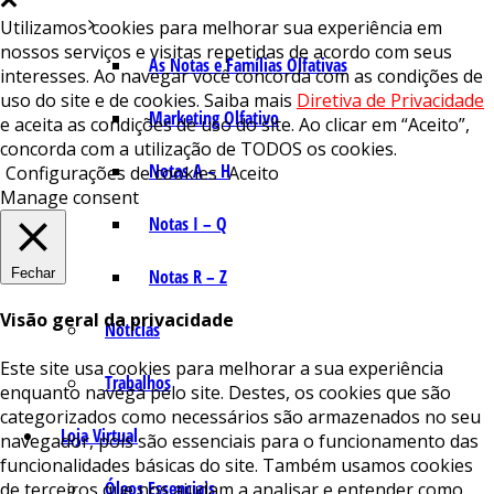
Utilizamos cookies para melhorar sua experiência em
nossos serviços e visitas repetidas de acordo com seus
As Notas e Famílias Olfativas
interesses. Ao navegar você concorda com as condições de
uso do site e de cookies. Saiba mais
Diretiva de Privacidade
Marketing Olfativo
e aceita as condições de uso do site. Ao clicar em “Aceito”,
concorda com a utilização de TODOS os cookies.
Notas A – H
Configurações de cookies
Aceito
Manage consent
Notas I – Q
Fechar
Notas R – Z
Visão geral da privacidade
Notícias
Este site usa cookies para melhorar a sua experiência
Trabalhos
enquanto navega pelo site. Destes, os cookies que são
categorizados como necessários são armazenados no seu
Loja Virtual
navegador, pois são essenciais para o funcionamento das
funcionalidades básicas do site. Também usamos cookies
Óleos Essenciais
de terceiros que nos ajudam a analisar e entender como