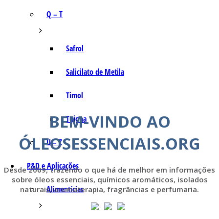
Q – T
Safrol
Salicilato de Metila
Timol
BEM-VINDO AO
Tujona
ÓLEOSESSENCIAIS.ORG
U – Z
P&D e Aplicações
Desde 2009, trazendo o que há de melhor em informações
sobre óleos essenciais, químicos aromáticos, isolados
Alimentícias
naturais, aromaterapia, fragrâncias e perfumaria.