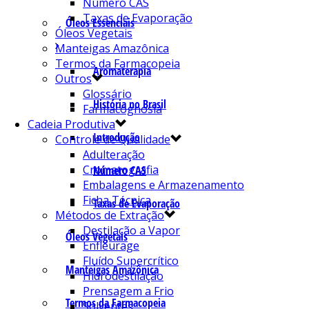
Número CAS
Taxas de Evaporação
Óleos Essenciais
Óleos Vegetais
Manteigas Amazônica
Termos da Farmacopeia
Aromaterapia
Outros
Glossário
História no Brasil
Farmacognosia
Cadeia Produtiva
Introdução
Controle de Qualidade
Adulteração
Cromatografia
Número CAS
Embalagens e Armazenamento
Ficha Técnica
Taxas de Evaporação
Métodos de Extração
Destilação a Vapor
Óleos Vegetais
Enfleurage
Fluído Supercrítico
Manteigas Amazônica
Hidrodestilação
Prensagem a Frio
Termos da Farmacopeia
Solventes