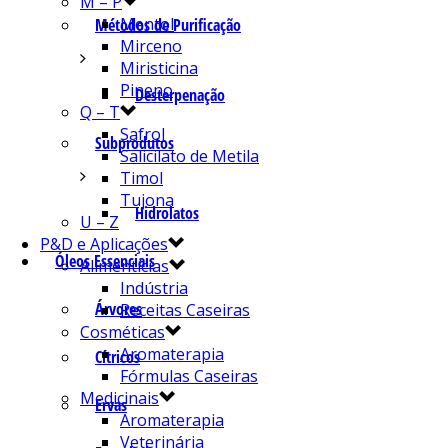
M – P
Mentol
Métodos de Purificação
Mirceno
Miristicina
Pineno
Desterpenação
Q – T
Safrol
Subprodutos
Salicilato de Metila
Timol
Tujona
Hidrolatos
U – Z
P&D e Aplicações
Óleos Essenciais
Alimentícias
Indústria
Árvores
Receitas Caseiras
Cosméticas
Aromaterapia
Cítricos
Fórmulas Caseiras
Medicinais
Ervas
Aromaterapia
Veterinária