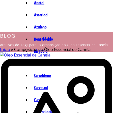
Anetol
Ascaridol
Azuleno
BLOG
Benzaldeído
Arquivos de Tags para: "Composição do Óleo Essencial de Canela"
Início
»
Composição do Óleo Essencial de Canela
Bisabolol
Camazuleno
Cariofileno
Carvacrol
Carvona
Cinamaldeído