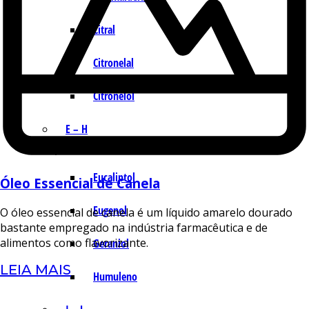
Citral
Citronelal
Citronelol
E – H
Eucaliptol
Óleo Essencial de Canela
Eugenol
O óleo essencial de canela é um líquido amarelo dourado
bastante empregado na indústria farmacêutica e de
alimentos como flavorizante.
Geraniol
LEIA MAIS
Humuleno