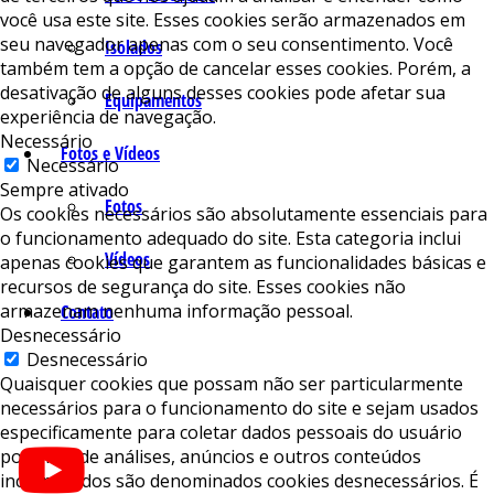
você usa este site. Esses cookies serão armazenados em
seu navegador apenas com o seu consentimento. Você
Isolados
também tem a opção de cancelar esses cookies. Porém, a
desativação de alguns desses cookies pode afetar sua
Equipamentos
experiência de navegação.
Necessário
Fotos e Vídeos
Necessário
Sempre ativado
Fotos
Os cookies necessários são absolutamente essenciais para
o funcionamento adequado do site. Esta categoria inclui
Vídeos
apenas cookies que garantem as funcionalidades básicas e
recursos de segurança do site. Esses cookies não
armazenam nenhuma informação pessoal.
Contato
Desnecessário
Desnecessário
Quaisquer cookies que possam não ser particularmente
necessários para o funcionamento do site e sejam usados ​​
especificamente para coletar dados pessoais do usuário
por meio de análises, anúncios e outros conteúdos
incorporados são denominados cookies desnecessários. É