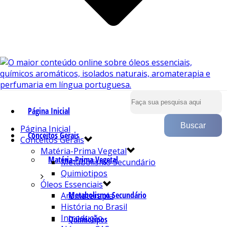
Página Inicial
Página Inicial
Conceitos Gerais
Conceitos Gerais
Matéria-Prima Vegetal
Matéria-Prima Vegetal
Metabolismo Secundário
Quimiotipos
Óleos Essenciais
Metabolismo Secundário
Aromaterapia
História no Brasil
Introdução
Quimiotipos