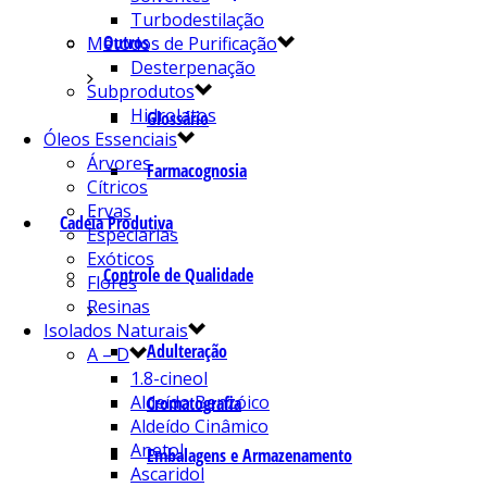
Turbodestilação
Outros
Métodos de Purificação
Desterpenação
Subprodutos
Hidrolatos
Glossário
Óleos Essenciais
Árvores
Farmacognosia
Cítricos
Ervas
Cadeia Produtiva
Especiarias
Exóticos
Controle de Qualidade
Flores
Resinas
Isolados Naturais
Adulteração
A – D
1.8-cineol
Aldeído Benzóico
Cromatografia
Aldeído Cinâmico
Anetol
Embalagens e Armazenamento
Ascaridol