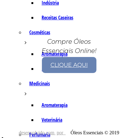
Indústria
Receitas Caseiras
Cosméticas
Compre Óleos
Essenciais Online!
Aromaterapia
CLIQUE AQUI
Fórmulas Caseiras
Medicinais
Aromaterapia
Veterinária
desenvolvido com
por
Óleos Essenciais © 2019
Perfumaria