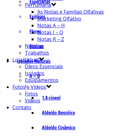
Especiarias
Perfumaria
As Notas e Famílias Olfativas
Exóticos
Marketing Olfativo
Notas A – H
Flores
Notas I – Q
Notas R – Z
Notícias
Resinas
Trabalhos
Loja Virtual
Isolados Naturais
Óleos Essenciais
Isolados
A – D
Equipamentos
Fotos e Vídeos
Fotos
1.8-cineol
Vídeos
Contato
Aldeído Benzóico
Aldeído Cinâmico