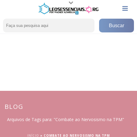
BLOG
Arquivos de Tags para: "Combate ao Nervosismo na TPM"
INÍCIO
»
COMBATE AO NERVOSISMO NA TPM