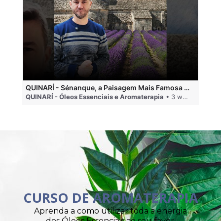
QUINARÍ - Sénanque, a Paisagem Mais Famosa da Aromaterapia
QUINARÍ - Óleos Essenciais e Aromaterapia
• 3 weeks ago
QU
CURSO DE AROMATERAPIA
Aprenda a como utilizar toda a energia
dos Óleos Essenciais ao seu favor.