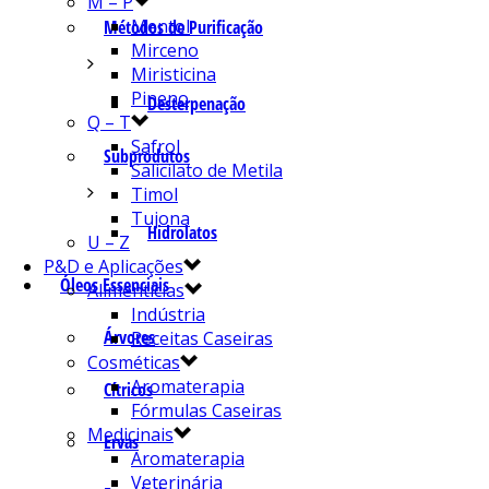
M – P
Mentol
Métodos de Purificação
Mirceno
Miristicina
Pineno
Desterpenação
Q – T
Safrol
Subprodutos
Salicilato de Metila
Timol
Tujona
Hidrolatos
U – Z
P&D e Aplicações
Óleos Essenciais
Alimentícias
Indústria
Árvores
Receitas Caseiras
Cosméticas
Aromaterapia
Cítricos
Fórmulas Caseiras
Medicinais
Ervas
Aromaterapia
Veterinária