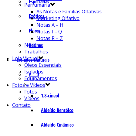
Especiarias
Perfumaria
As Notas e Famílias Olfativas
Exóticos
Marketing Olfativo
Notas A – H
Flores
Notas I – Q
Notas R – Z
Notícias
Resinas
Trabalhos
Loja Virtual
Isolados Naturais
Óleos Essenciais
Isolados
A – D
Equipamentos
Fotos e Vídeos
Fotos
1.8-cineol
Vídeos
Contato
Aldeído Benzóico
Aldeído Cinâmico