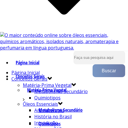
Página Inicial
Página Inicial
Conceitos Gerais
Conceitos Gerais
Matéria-Prima Vegetal
Matéria-Prima Vegetal
Metabolismo Secundário
Quimiotipos
Óleos Essenciais
Metabolismo Secundário
Aromaterapia
História no Brasil
Introdução
Quimiotipos