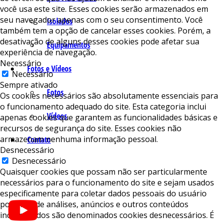
você usa este site. Esses cookies serão armazenados em
seu navegador apenas com o seu consentimento. Você
Isolados
também tem a opção de cancelar esses cookies. Porém, a
desativação de alguns desses cookies pode afetar sua
Equipamentos
experiência de navegação.
Necessário
Fotos e Vídeos
Necessário
Sempre ativado
Fotos
Os cookies necessários são absolutamente essenciais para
o funcionamento adequado do site. Esta categoria inclui
Vídeos
apenas cookies que garantem as funcionalidades básicas e
recursos de segurança do site. Esses cookies não
armazenam nenhuma informação pessoal.
Contato
Desnecessário
Desnecessário
Quaisquer cookies que possam não ser particularmente
necessários para o funcionamento do site e sejam usados ​​
especificamente para coletar dados pessoais do usuário
por meio de análises, anúncios e outros conteúdos
incorporados são denominados cookies desnecessários. É