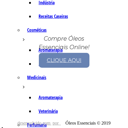
Indústria
Receitas Caseiras
Cosméticas
Compre Óleos
Essenciais Online!
Aromaterapia
CLIQUE AQUI
Fórmulas Caseiras
Medicinais
Aromaterapia
Veterinária
desenvolvido com
por
Óleos Essenciais © 2019
Perfumaria