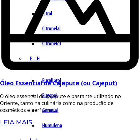
Citral
Citronelal
Citronelol
E – H
Eucaliptol
Óleo Essencial de Cajepute (ou Cajeput)
Eugenol
O óleo essencial de cajepute é bastante utilizado no
Oriente, tanto na culinária como na produção de
cosméticos e perfumes.
Geraniol
LEIA MAIS
Humuleno