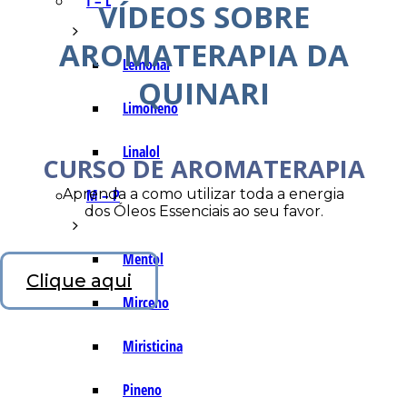
I – L
VÍDEOS SOBRE
AROMATERAPIA DA
Lemonal
QUINARI
Limoneno
Linalol
CURSO DE AROMATERAPIA
Aprenda a como utilizar toda a energia
M – P
dos Óleos Essenciais ao seu favor.
Mentol
Clique aqui
Mirceno
Miristicina
Pineno