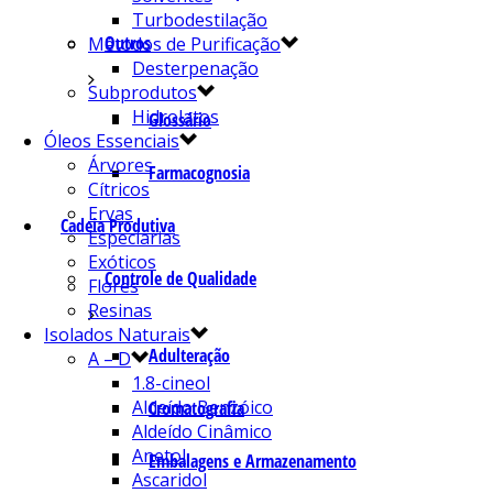
Turbodestilação
Outros
Métodos de Purificação
Desterpenação
Subprodutos
Hidrolatos
Glossário
Óleos Essenciais
Árvores
Farmacognosia
Cítricos
Ervas
Cadeia Produtiva
Especiarias
Exóticos
Controle de Qualidade
Flores
Resinas
Isolados Naturais
Adulteração
A – D
1.8-cineol
Aldeído Benzóico
Cromatografia
Aldeído Cinâmico
Anetol
Embalagens e Armazenamento
Ascaridol