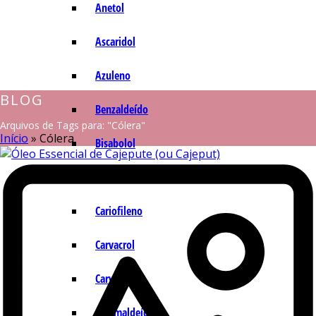
Anetol
Ascaridol
Azuleno
BLOG
Benzaldeído
Arquivos de Tags para: "Cólera"
Início
»
Cólera
Bisabolol
Camazuleno
Cariofileno
Carvacrol
Carvona
Cinamaldeído