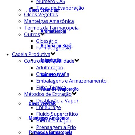
Número CAS
Taxas de Evaporação
Óleos Essenciais
Óleos Vegetais
Manteigas Amazônica
Termos da Farmacopeia
Aromaterapia
Outros
Glossário
História no Brasil
Farmacognosia
Cadeia Produtiva
Introdução
Controle de Qualidade
Adulteração
Cromatografia
Número CAS
Embalagens e Armazenamento
Ficha Técnica
Taxas de Evaporação
Métodos de Extração
Destilação a Vapor
Óleos Vegetais
Enfleurage
Fluído Supercrítico
Manteigas Amazônica
Hidrodestilação
Prensagem a Frio
Termos da Farmacopeia
Solventes