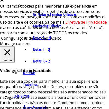
Utilizamos cookies para melhorar sua experiência em
nossos serviços e visitas repetidas de acordo com seus
As Notas e Famílias Olfativas
interesses. Ao navegar você concorda com as condições de
uso do site e de cookies. Saiba mais
Diretiva de Privacidade
Marketing Olfativo
e aceita as condições de uso do site. Ao clicar em “Aceito”,
concorda com a utilização de TODOS os cookies.
Notas A – H
Configurações de cookies
Aceito
Manage consent
Notas I – Q
Fechar
Notas R – Z
Visão geral da privacidade
Notícias
Este site usa cookies para melhorar a sua experiência
Trabalhos
enquanto navega pelo site. Destes, os cookies que são
categorizados como necessários são armazenados no seu
Loja Virtual
navegador, pois são essenciais para o funcionamento das
funcionalidades básicas do site. Também usamos cookies
Óleos Essenciais
de terceiros que nos ajudam a analisar e entender como