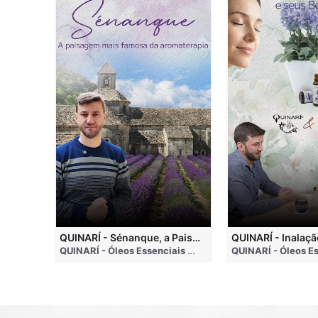
QUINARI - Métodos de Extração de Óleos Essenciais
QUINARÍ - Sénanque, a Paisagem Mais Famosa da Aromaterapia
QUINARÍ - Óleos Essenciais e Aromaterapia
• 4 months ago
QUINARÍ - Óleos Essenciais e Aromaterapia
• 3 weeks a