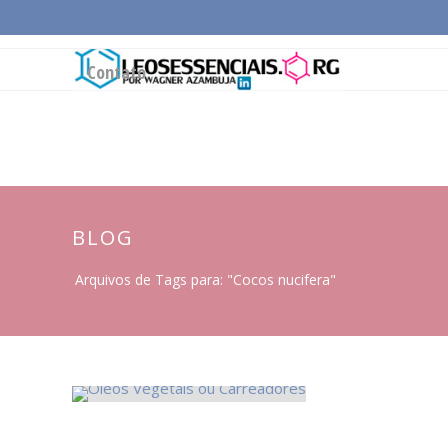
Página Inicial
Conceitos Gerais
Cadeia Pro
Contato
BLOG
Arquivos de Tags para: "Cocos nucifera"