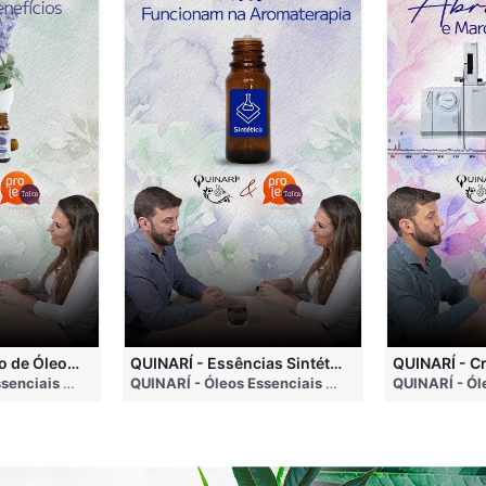
QUINARÍ - Inalação de Óleos Essenciais e Seus Benefícios
QUINARÍ - Essências Sintéticas NÃO Funcionam na Aromaterapia
go
QUINARÍ - Óleos Essenciais e Aromaterapia
• 3 months ago
QUINARÍ - Óleos Essenciais e Aromaterapia
• 3 mo