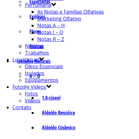
Especiarias
Perfumaria
As Notas e Famílias Olfativas
Exóticos
Marketing Olfativo
Notas A – H
Flores
Notas I – Q
Notas R – Z
Notícias
Resinas
Trabalhos
Loja Virtual
Isolados Naturais
Óleos Essenciais
Isolados
A – D
Equipamentos
Fotos e Vídeos
Fotos
1.8-cineol
Vídeos
Contato
Aldeído Benzóico
Aldeído Cinâmico