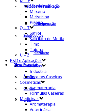
M – P
Mentol
Métodos de Purificação
Mirceno
Miristicina
Pineno
Desterpenação
Q – T
Safrol
Subprodutos
Salicilato de Metila
Timol
Tujona
Hidrolatos
U – Z
P&D e Aplicações
Óleos Essenciais
Alimentícias
Indústria
Árvores
Receitas Caseiras
Cosméticas
Aromaterapia
Cítricos
Fórmulas Caseiras
Medicinais
Ervas
Aromaterapia
Veterinária