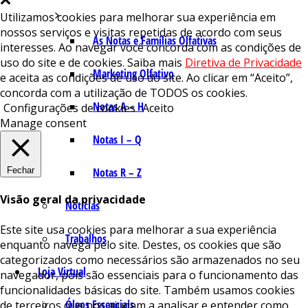
Utilizamos cookies para melhorar sua experiência em
nossos serviços e visitas repetidas de acordo com seus
As Notas e Famílias Olfativas
interesses. Ao navegar você concorda com as condições de
uso do site e de cookies. Saiba mais
Diretiva de Privacidade
Marketing Olfativo
e aceita as condições de uso do site. Ao clicar em “Aceito”,
concorda com a utilização de TODOS os cookies.
Notas A – H
Configurações de cookies
Aceito
Manage consent
Notas I – Q
Fechar
Notas R – Z
Visão geral da privacidade
Notícias
Este site usa cookies para melhorar a sua experiência
Trabalhos
enquanto navega pelo site. Destes, os cookies que são
categorizados como necessários são armazenados no seu
Loja Virtual
navegador, pois são essenciais para o funcionamento das
funcionalidades básicas do site. Também usamos cookies
Óleos Essenciais
de terceiros que nos ajudam a analisar e entender como