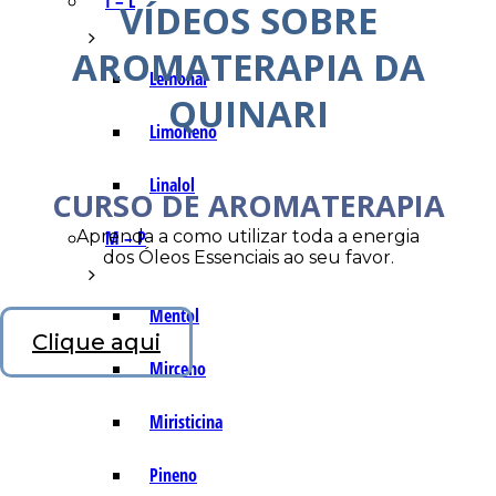
I – L
VÍDEOS SOBRE
AROMATERAPIA DA
Lemonal
QUINARI
Limoneno
Linalol
CURSO DE AROMATERAPIA
Aprenda a como utilizar toda a energia
M – P
dos Óleos Essenciais ao seu favor.
Mentol
Clique aqui
Mirceno
Miristicina
Pineno