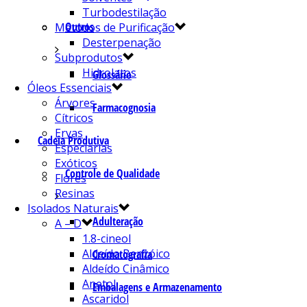
Turbodestilação
Outros
Métodos de Purificação
Desterpenação
Subprodutos
Hidrolatos
Glossário
Óleos Essenciais
Árvores
Farmacognosia
Cítricos
Ervas
Cadeia Produtiva
Especiarias
Exóticos
Controle de Qualidade
Flores
Resinas
Isolados Naturais
Adulteração
A – D
1.8-cineol
Aldeído Benzóico
Cromatografia
Aldeído Cinâmico
Anetol
Embalagens e Armazenamento
Ascaridol