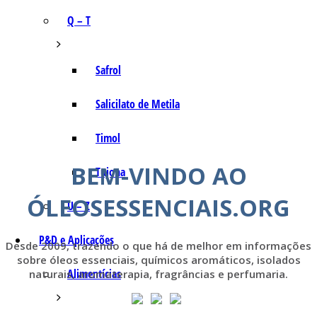
Q – T
Safrol
Salicilato de Metila
Timol
BEM-VINDO AO
Tujona
ÓLEOSESSENCIAIS.ORG
U – Z
P&D e Aplicações
Desde 2009, trazendo o que há de melhor em informações
sobre óleos essenciais, químicos aromáticos, isolados
Alimentícias
naturais, aromaterapia, fragrâncias e perfumaria.