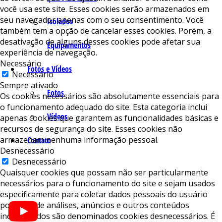
você usa este site. Esses cookies serão armazenados em
seu navegador apenas com o seu consentimento. Você
Isolados
também tem a opção de cancelar esses cookies. Porém, a
desativação de alguns desses cookies pode afetar sua
Equipamentos
experiência de navegação.
Necessário
Fotos e Vídeos
Necessário
Sempre ativado
Fotos
Os cookies necessários são absolutamente essenciais para
o funcionamento adequado do site. Esta categoria inclui
Vídeos
apenas cookies que garantem as funcionalidades básicas e
recursos de segurança do site. Esses cookies não
armazenam nenhuma informação pessoal.
Contato
Desnecessário
Desnecessário
Quaisquer cookies que possam não ser particularmente
necessários para o funcionamento do site e sejam usados ​​
especificamente para coletar dados pessoais do usuário
por meio de análises, anúncios e outros conteúdos
incorporados são denominados cookies desnecessários. É