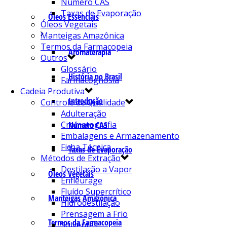
Número CAS
Taxas de Evaporação
Óleos Essenciais
Óleos Vegetais
Manteigas Amazônica
Termos da Farmacopeia
Aromaterapia
Outros
Glossário
História no Brasil
Farmacognosia
Cadeia Produtiva
Introdução
Controle de Qualidade
Adulteração
Cromatografia
Número CAS
Embalagens e Armazenamento
Ficha Técnica
Taxas de Evaporação
Métodos de Extração
Destilação a Vapor
Óleos Vegetais
Enfleurage
Fluído Supercrítico
Manteigas Amazônica
Hidrodestilação
Prensagem a Frio
Termos da Farmacopeia
Solventes