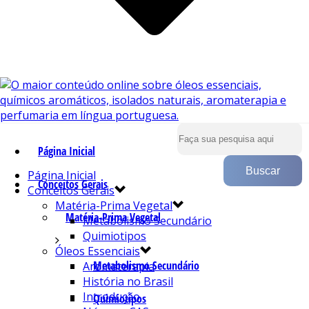
Página Inicial
Página Inicial
Conceitos Gerais
Conceitos Gerais
Matéria-Prima Vegetal
Matéria-Prima Vegetal
Metabolismo Secundário
Quimiotipos
Óleos Essenciais
Metabolismo Secundário
Aromaterapia
História no Brasil
Introdução
Quimiotipos