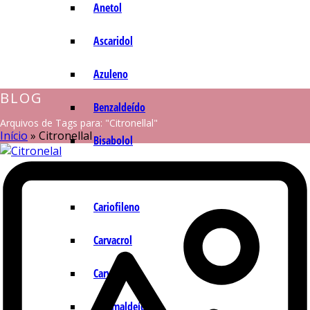
Anetol
Ascaridol
Azuleno
BLOG
Benzaldeído
Arquivos de Tags para: "Citronellal"
Início
»
Citronellal
Bisabolol
Camazuleno
Cariofileno
Carvacrol
Carvona
Cinamaldeído