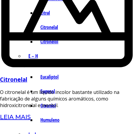
Citral
Citronelal
Citronelol
E – H
Eucaliptol
Citronelal
Eugenol
O citronelal é um líquido incolor bastante utilizado na
fabricação de alguns químicos aromáticos, como
hidroxicitronelal e mentol.
Geraniol
LEIA MAIS
Humuleno