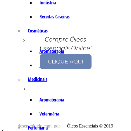
Indústria
Receitas Caseiras
Cosméticas
Compre Óleos
Essenciais Online!
Aromaterapia
CLIQUE AQUI
Fórmulas Caseiras
Medicinais
Aromaterapia
Veterinária
desenvolvido com
por
Óleos Essenciais © 2019
Perfumaria